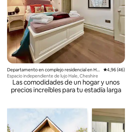
Departamento en complejo residencial en Hal
Calificación p
4,96 (46)
e Barns
Espacio independiente de lujo Hale, Cheshire
Las comodidades de un hogar y unos
precios increíbles para tu estadía larga