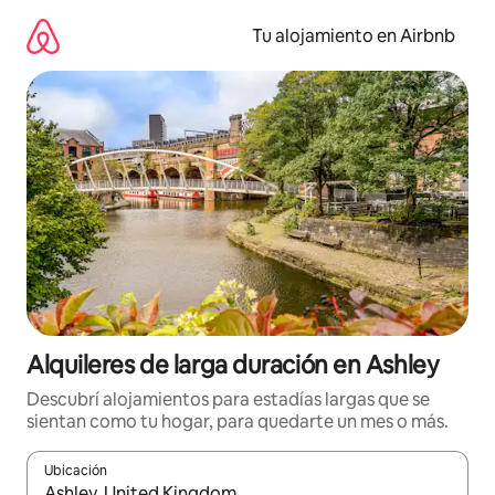
Ir
al
Tu alojamiento en Airbnb
contenido
Alquileres de larga duración en Ashley
Descubrí alojamientos para estadías largas que se
sientan como tu hogar, para quedarte un mes o más.
Ubicación
Cuando los resultados estén disponibles, navegá con las teclas 