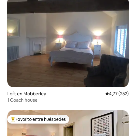
Loft en Mobberley
Calificación p
4,77 (252)
1 Coach house
Favorito entre huéspedes
Favorito entre los huéspedes más destacados