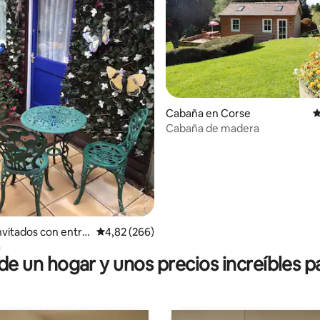
4,96 de 5. 107 evaluaciones
Cabaña en Corse
C
Cabaña de madera
invitados con entra
Calificación promedio: 4,82 de 5. 266 evaluac
4,82 (266)
ndiente en Hartpu
a
 un hogar y unos precios increíbles pa