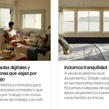
das digitales y
Incluimos tranquilidad
onas que viajan por
A veces el destino es el
alojamiento. Desde caba
ajo
en las montañas hasta ca
amientos cómodos para
flotantes rodeadas de pa
sionales nómades o que
estos alojamientos tiene
n por trabajo con zonas
características únicas.
sivas de trabajo con wifi.