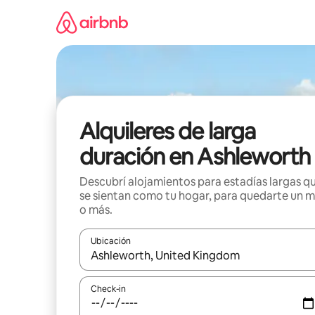
Ir
al
contenido
Alquileres de larga
duración en Ashleworth
Descubrí alojamientos para estadías largas q
se sientan como tu hogar, para quedarte un 
o más.
Ubicación
Cuando los resultados estén disponibles, navegá c
Check-in