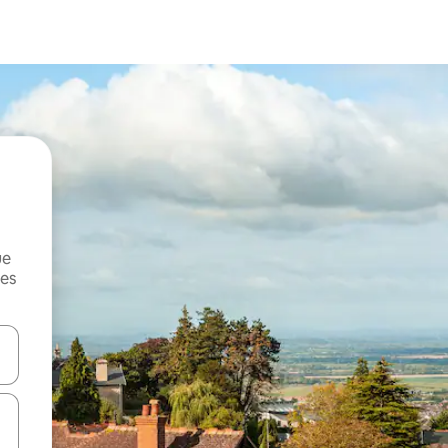
ue
mes
on las teclas de flecha hacia arriba y hacia abajo o explorá deslizando