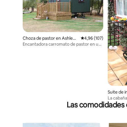
Choza de pastor en Ashlew
Calificación promedio: 
4,96 (107)
orth
Encantadora carromato de pastor en una
granja en funcionamiento
Suite de 
da indepe
La cabañ
Las comodidades de
ry