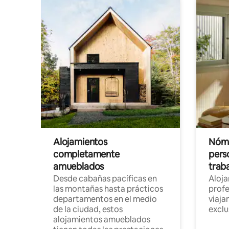
Alojamientos
Nóma
completamente
pers
amueblados
trab
Desde cabañas pacíficas en
Aloj
las montañas hasta prácticos
profe
departamentos en el medio
viaja
de la ciudad, estos
exclu
alojamientos amueblados