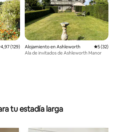
alificación promedio: 4,97 de 5. 129 evaluaciones
4,97 (129)
Alojamiento en Ashleworth
Calificación prome
5 (32)
Ala de invitados de Ashleworth Manor
iones
ra tu estadía larga