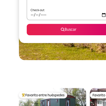
Check-out
Buscar
Favorito entre huéspedes
Favorito
Favorito entre los huéspedes más destacados
Favorito