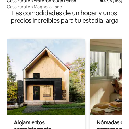
Casa rural en Waterborough Parish
Calificación p
4,95 (153)
Casa rural en Magnolia Lane
Las comodidades de un hogar y unos
precios increíbles para tu estadía larga
Alojamientos
Nómadas digit