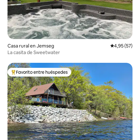
Casa rural en Jemseg
Calificación 
4,95 (57)
La casita de Sweetwater
Favorito entre huéspedes
Favorito entre los huéspedes más destacados