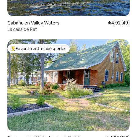
Cabaña en Valley Waters
Calificación 
4,92 (49)
La casa de Pat
Favorito entre huéspedes
Favorito entre los huéspedes más destacados