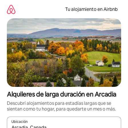
Ir
al
Tu alojamiento en Airbnb
contenido
Alquileres de larga duración en Arcadia
Descubrí alojamientos para estadías largas que se
sientan como tu hogar, para quedarte un mes o más.
Ubicación
Cuando los resultados estén disponibles, navegá con las teclas 