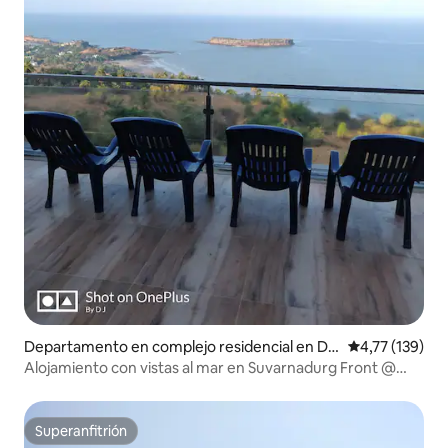
Departamento en complejo residencial en Da
Calificación p
4,77 (139)
poli
Alojamiento con vistas al mar en Suvarnadurg Front @
Dapoli
Superanfitrión
Superanfitrión