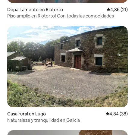
Departamento en Riotorto
Calificación 
4,86 (21)
Piso amplio en Riotorto! Con todas las comodidades
Casa rural en Lugo
Calificación p
4,84 (38)
Naturaleza y tranquilidad en Galicia