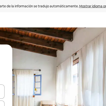
arte de la información se tradujo automáticamente. 
Mostrar idioma or
on las teclas de flecha hacia arriba y hacia abajo o explorá deslizando