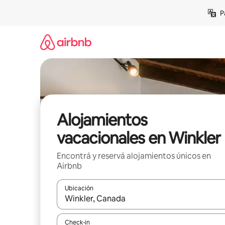
Ir
P
al
contenido
Alojamientos
vacacionales en Winkler
Encontrá y reservá alojamientos únicos en
Airbnb
Ubicación
Cuando los resultados estén disponibles, navegá c
Check-in