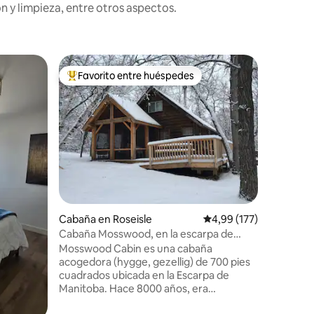
n y limpieza, entre otros aspectos.
Alojamie
Favorito entre huéspedes
Favor
más destacados
Favorito entre los huéspedes más destacados
Favorit
Casa de 
Prairie 
las afuer
pequeño 
casa de e
baños en 
mucho es
familiare
romántic
para fine
Cabaña en Roseisle
Calificación promedio: 
4,99 (177)
de bodas 
soltera. 
Cabaña Mosswood, en la escarpa de
tiendas,
Manitoba
Mosswood Cabin es una cabaña
atraccion
acogedora (hygge, gezellig) de 700 pies
Winkler 
cuadrados ubicada en la Escarpa de
Gables W
Manitoba. Hace 8000 años, era
propiedad frente al lago en Glacial Lake