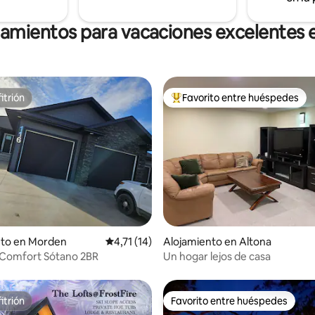
ranquilo para desconectar,
y reconectar con la naturaleza.
jamientos para vacaciones excelentes 
itrión
Favorito entre huéspedes
itrión
Favorito entre los huéspedes 
dio: 5 de 5. 3 evaluaciones
nto en Morden
Calificación promedio: 4,71 de 5. 14 evaluac
4,71 (14)
Alojamiento en Altona
House of Comfort Sótano 2BR
Un hogar lejos de casa
itrión
Favorito entre huéspedes
itrión
Favorito entre huéspedes