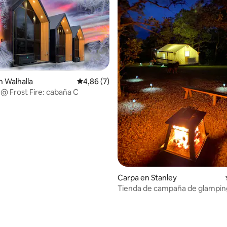
 4,94 de 5. 90 evaluaciones
 Walhalla
Calificación promedio: 4,86 de 5. 7 evaluac
4,86 (7)
 @ Frost Fire: cabaña C
Carpa en Stanley
Tienda de campaña de glampin
un valle escondido