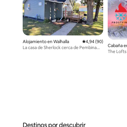
Alojamiento en Walhalla
Calificación promedio:
4,94 (90)
Cabaña en
La casa de Sherlock cerca de Pembina
The Lofts
Gorge
Destinos por descubrir