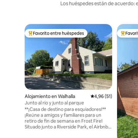
Los huéspedes están de acuerdo: es
Favorito entre huéspedes
Favor
Favorito entre los huéspedes más destacados
Favorito
Alojamiento en Walhalla
Calificación promedio:
4,96 (51)
Junto al río y junto al parque
**¡Casa de destino para esquiadores!**
¡Reúne a amigos y familiares para un
retiro de fin de semana en Frost Fire!
Situado junto a Riverside Park, el Airbnb
más nuevo de Walhalla está a solo seis