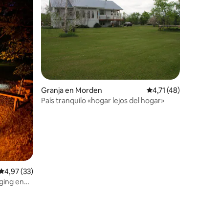
iones
Granja en Morden
Calificación promedio
4,71 (48)
País tranquilo «hogar lejos del hogar»
Calificación promedio: 4,97 de 5. 33 evaluaciones
4,97 (33)
ging en