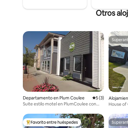
Espacio t
relajarte 
Otros alo
Superanf
Superanf
Departamento en Plum Coulee
Calificación prome
5 (3)
Alojamie
Suite estilo motel en PlumCoulee con
estancias largas
Favorito entre huéspedes
Superanf
Favorito entre los huéspedes más destacados
Superanf