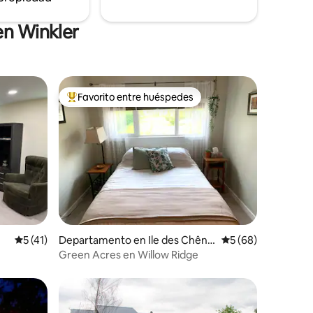
en Winkler
Favorito entre huéspedes
más destacados
Favorito entre los huéspedes más destacados
iones
Calificación promedio: 5 de 5. 41 evaluaciones
5 (41)
Departamento en Ile des Chêne
Calificación promed
5 (68)
s
Green Acres en Willow Ridge