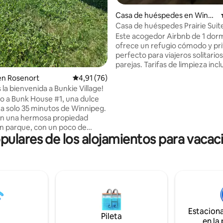
Casa de huéspedes en Winkl
er
Casa de huéspedes Prairie Suit
Este acogedor Airbnb de 1 dorm
ofrece un refugio cómodo y pr
perfecto para viajeros solitarios
parejas. Tarifas de limpieza incl
Estamos ubicados cerca del ce
en Rosenort
Calificación promedio: 4,91 de 5. 76 evaluac
4,91 (76)
entretenimiento VBs, con muc
la bienvenida a Bunkie Village!
restaurantes cerca. (KFC, Mr m
o a Bunk House #1, una dulce
Burger King, Wendy's, A&W, Ch
a solo 35 minutos de Winnipeg.
restaurante alemán de Ralph's 
en una hermosa propiedad
Buttercup). Para divertirse: la 
 un parque, con un poco de
meridiana y el campo de golf es
pulares de los alojamientos para vacac
 de granja de pasatiempos.
unos 4 minutos, los ganadores y
e con las gallinas y los cerdos!
emblemático están en el centr
la superficie, en canoa en el
comercial Southland. ¡Winkler tiene todo
o o
lo que necesitás! Con un mínim
de
conducción y tráfico.
/ciruelas/frambuesas cuando
emporada. ¡Hay un baño Bunkie
ire libre! Tanto el baño
Estacion
cha al aire libre están
Pileta
en la
es de mayo a septiembre.