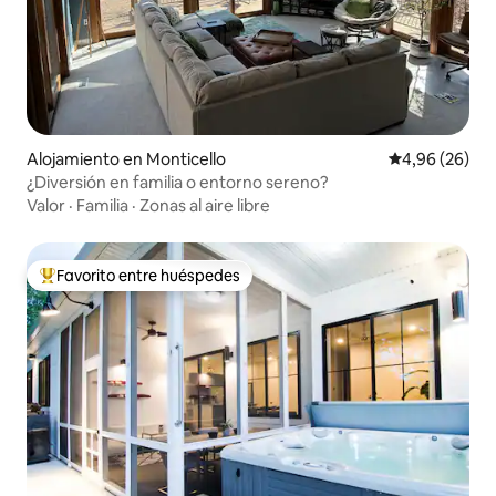
Alojamiento en Monticello
Calificación p
4,96 (26)
¿Diversión en familia o entorno sereno?
Valor
·
Familia
·
Zonas al aire libre
Favorito entre huéspedes
Favorito entre los huéspedes más destacados