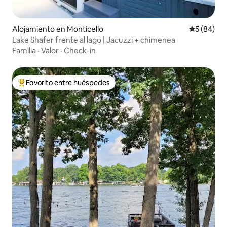
Alojamiento en Monticello
Calificaci
5 (84)
Lake Shafer frente al lago | Jacuzzi + chimenea
Familia
·
Valor
·
Check-in
Favorito entre huéspedes
Favorito entre los huéspedes más destacados