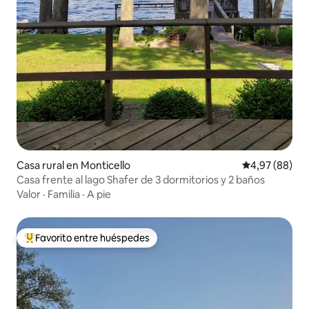
Casa rural en Monticello
Calificación p
4,97 (88)
Casa frente al lago Shafer de 3 dormitorios y 2 baños
Valor
·
Familia
·
A pie
Favorito entre huéspedes
Favorito entre los huéspedes más destacados