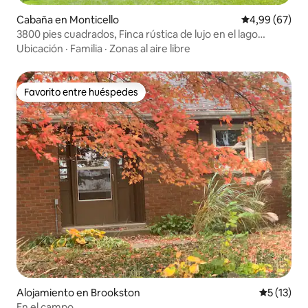
Cabaña en Monticello
Calificación p
4,99 (67)
3800 pies cuadrados, Finca rústica de lujo en el lago
Freeman
Ubicación
·
Familia
·
Zonas al aire libre
Favorito entre huéspedes
Favorito entre huéspedes
Alojamiento en Brookston
Calificaci
5 (13)
En el campo