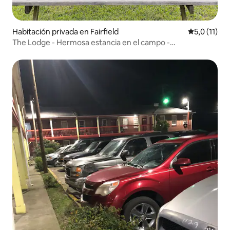
Habitación privada en Fairfield
Calificación
5,0 (11)
The Lodge - Hermosa estancia en el campo -
HABITACIÓN PRIVADA #1