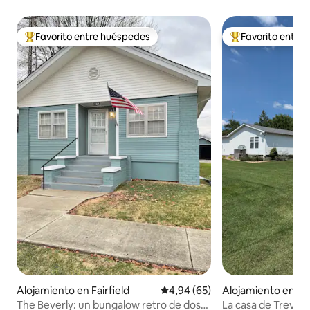
Favorito entre huéspedes
Favorito entre
Favorito entre los huéspedes más destacados
Favorito entre l
Alojamiento en Fairfield
Calificación promedio: 4,94 de 
4,94 (65)
Alojamiento en W
The Beverly: un bungalow retro de dos
La casa de Treva