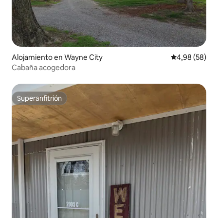
Alojamiento en Wayne City
Calificación p
4,98 (58)
Cabaña acogedora
Superanfitrión
Superanfitrión