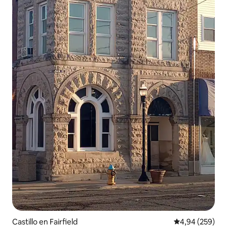
Castillo en Fairfield
Calificación pr
4,94 (259)