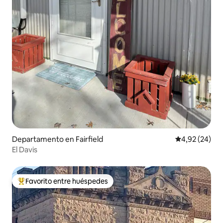
Departamento en Fairfield
Calificación p
4,92 (24)
El Davis
Favorito entre huéspedes
Favorito entre los huéspedes más destacados