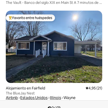
The Vault - Banco del siglo XIX en Main St A 7 minutos de la
I-64
Favorito entre huéspedes
Favorito entre los huéspedes más destacados
Alojamiento en Fairfield
Calificación 
4,95 (21)
The BlueJay Nest
Airbnb
Estados Unidos
Illinois
Wayne