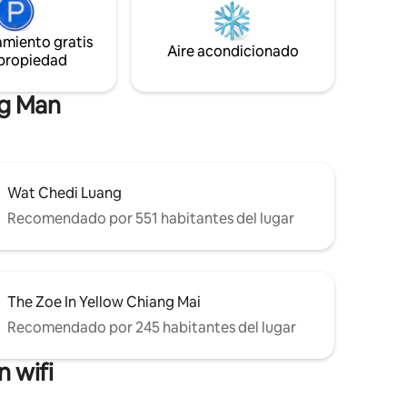
12x4 m y jacuzzi. Puedes alimentar a
e
nuestros animales y con una granja de
amiento gratis
l
verduras y un gallinero, puedes tener
Aire acondicionado
 propiedad
istrarse.
huevos y verduras frescas todos los días.
a.
ng Man
Wat Chedi Luang
Recomendado por 551 habitantes del lugar
The Zoe In Yellow Chiang Mai
Recomendado por 245 habitantes del lugar
 wifi