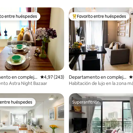
ito entre huéspedes
Favorito entre huéspedes
 entre los huéspedes más destacados
Favorito entre los huéspedes 
 5,0 de 5. 133 evaluaciones
ento en complejo
Calificación promedio: 4,97 de 5. 243 evaluac
4,97 (243)
Departamento en complejo
C
al en Tambon Chan
residencial en Su Thep
nto Astra Night Bazaar
Habitación de lujo en la zona m
moda de Nimman/vistas a la m
 entre huéspedes
Superanfitrión
 entre huéspedes
Superanfitrión