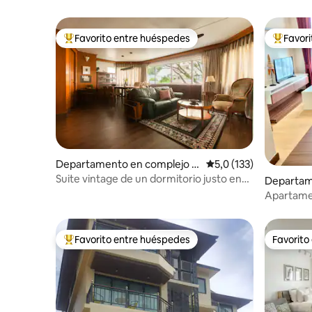
Favorito entre huéspedes
Favor
Favorito entre los huéspedes más destacados
Favorito
Departamento en complejo r
Calificación promedio:
5,0 (133)
esidencial en Suthep
Suite vintage de un dormitorio justo en
Departam
Nimman
residenci
Apartame
g Khlan
Favorito entre huéspedes
Favorito
Favorito entre los huéspedes más destacados
Favorito