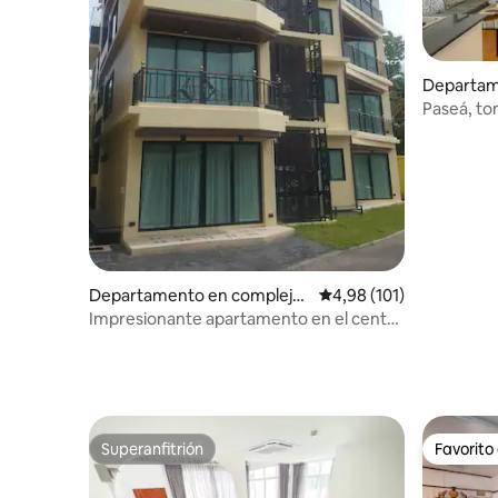
Departam
residenci
Paseá, to
ep
Nimman
Departamento en complejo
Calificación promedio: 
4,98 (101)
residencial en Tambon Si Phu
Impresionante apartamento en el centro
m
del casco antiguo
Superanfitrión
Favorito
Superanfitrión
Favorito