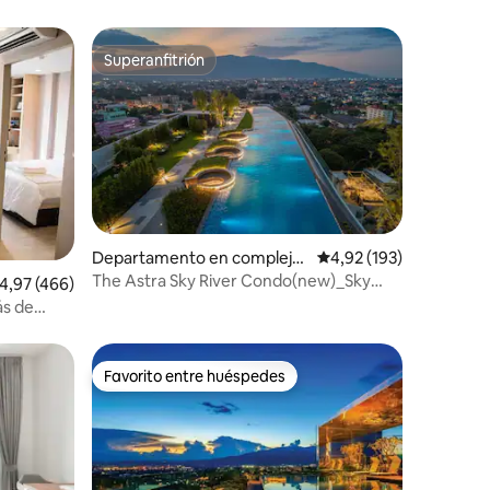
Superanfitrión
más destacados
Superanfitrión
Departamento en complejo
Calificación promedio: 
4,92 (193)
residencial en Tambon Chan
The Astra Sky River Condo(new)_Sky
iones
alificación promedio: 4,97 de 5. 466 evaluaciones
4,97 (466)
g Khlan
Pool_CityView*
ás de
ontaña
Favorito entre huéspedes
Favorito entre huéspedes