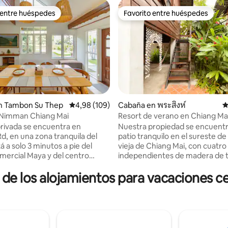
 entre huéspedes
Favorito entre huéspedes
 entre huéspedes
Favorito entre huéspedes
n Tambon Su Thep
Calificación promedio: 4,98 de 5. 109 evaluac
4,98 (109)
Cabaña en พระสิงห์
C
4,95 de 5. 186 evaluaciones
 Nimman Chiang Mai
Resort de verano en Chiang Ma
 privada se encuentra en
Nuestra propiedad se encuentr
, en una zona tranquila del
patio tranquilo en el sureste de
vieja de Chiang Mai, con cuatro
mercial Maya y del centro
independientes de madera de 
 One Nimman. La villa tiene 4
unos 90 años de antigüedad. 
 de los alojamientos para vacaciones 
os y 4 baños. Hay un amplio
trata de estructuras tradiciona
una plaza de aparcamiento
madera, el aislamiento acústico
El casco antiguo de Chiang Mai y
limitado Cada casa tiene baño privado y
rto están a solo 10 minutos. El
aseo. Los dormitorios están en 
 la habitación es de 16-20
segundo piso y se accede a ello
adrados. La habitación en sí
escaleras. Tené en cuenta que 