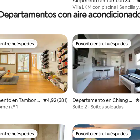
Alojamiento en Tambon Su T
C
hep
Villa LKM con piscina | Sencilla y
Departamentos con aire acondicionad
encantadora
 entre huéspedes
Favorito entre huéspedes
 entre huéspedes
Favorito entre huéspedes
4,93 de 5. 114 evaluaciones
ento en Tambon S
Calificación promedio: 4,92 de 5. 381 evaluac
4,92 (381)
Departamento en Chiang M
Ca
ai
me n.º 1
Suite 2 - Suites soleadas
 entre huéspedes
Favorito entre huéspedes
 entre huéspedes
Favorito entre huéspedes