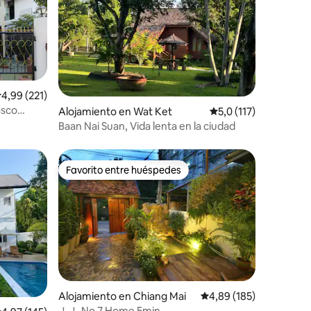
alificación promedio: 4,99 de 5. 221 evaluaciones
4,99 (221)
iones
asco
Alojamiento en Wat Ket
Calificación promedio
5,0 (117)
夜市
Baan Nai Suan, Vida lenta en la ciudad
Favorito entre huéspedes
más destacados
Favorito entre huéspedes
iones
Alojamiento en Chiang Mai
Calificación promedio: 
4,89 (185)
！！ No.7 Home 5min