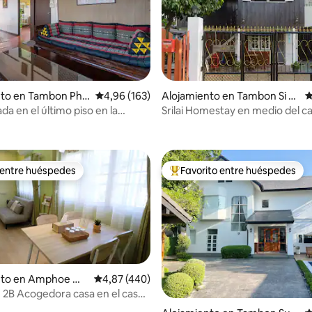
Alojamiento en Tambon Si P
C
nto en Tambon Phr
Calificación promedio: 4,96 de 5. 163 evaluac
4,96 (163)
hum
Srilai Homestay en medio del c
da en el último piso en la
4,83 de 5. 113 evaluaciones
antiguo 古城中心帕邢寺、周日
stórica de Chiang Mai.
 entre huéspedes
Favorito entre huéspedes
 entre huéspedes
Favorito entre los huéspedes 
nto en Amphoe Mu
Calificación promedio: 4,87 de 5. 440 evaluac
4,87 (440)
ang Mai
2B Acogedora casa en el casco
4,96 de 5. 246 evaluaciones
n AirPurifier