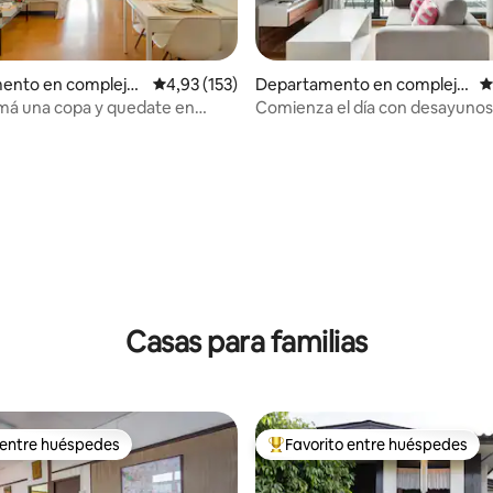
ento en complejo
Calificación promedio: 4,93 de 5. 153 evaluac
4,93 (153)
Departamento en complejo
C
al en Tambon Su Th
residencial en Chiang Mai
má una copa y quedate en
Comienza el día con desayunos 
balcón con vistas panorámicas
4,98 de 5. 101 evaluaciones
Casas para familias
 entre huéspedes
Favorito entre huéspedes
 entre huéspedes
Favorito entre los huéspedes 