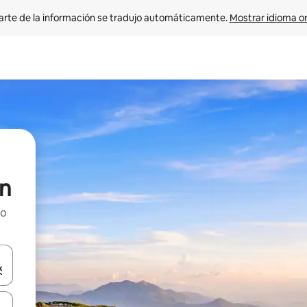
arte de la información se tradujo automáticamente. 
Mostrar idioma or
n
ho
on las teclas de flecha hacia arriba y hacia abajo o explorá deslizando