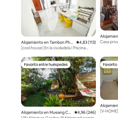
Alojamie
a Sing
Casa priva
Alojamiento en Tambon Phra
Calificación promedio: 
4,83 (113)
ciudad hi
Sing
[cool house] En la ciudadela | Piscina
privada | Cerca de la Puerta de Tapa
Favorito entre huéspedes
Favorito
Favorito entre huéspedes
Favorito
Alojamie
eang Chi
[V-HOME] 
Alojamiento en Mueang Chi
Calificación promedio: 
4,96 (246)
antiguo co
ang Mai
Villa Nimman Garden @ Nimmanhaemin