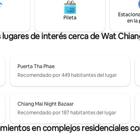
lmente amueblada (con aire
cuna. Según la legislación tailandesa,
nado, TV). Cada habitación
todos los huéspedes tienen qu
Estacion
iene un baño privado con
presentar un pasaporte válido a
Pileta
en la
s de suelo. Fácil acceso a la
momento del check-in para reg
ie, en bicicleta, en scooter, en
Si no podés cumplir con estas
, Bolt, Grab, Uber.
condiciones, no hagas la reserv
 lugares de interés cerca de Wat Chia
Puerta Tha Phae
Recomendado por 449 habitantes del lugar
Chiang Mai Night Bazaar
Recomendado por 187 habitantes del lugar
amientos en complejos residenciales con