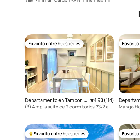
Favorito entre huéspedes
Favorito
Favorito entre huéspedes
Favorito
Departamento en Tambon Si
Calificación promedio: 
4,93 (114)
Departam
Phum
i Phum
(B) Amplia suite de 2 dormitorios 23/2 en
Mango Ho
el casco antiguo
Favorito entre huéspedes
Favorito
Favorito entre los huéspedes más destacados
Favorito