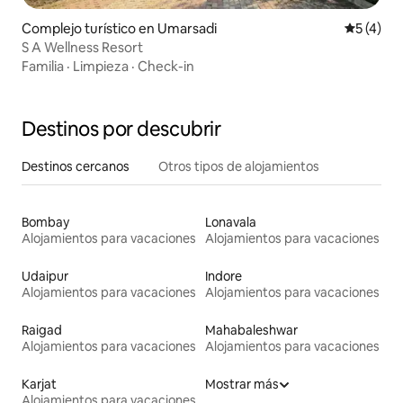
Complejo turístico en Umarsadi
Calificac
5 (4)
S A Wellness Resort
Familia
·
Limpieza
·
Check-in
Destinos por descubrir
Destinos cercanos
Otros tipos de alojamientos
Bombay
Lonavala
Alojamientos para vacaciones
Alojamientos para vacaciones
Udaipur
Indore
Alojamientos para vacaciones
Alojamientos para vacaciones
Raigad
Mahabaleshwar
Alojamientos para vacaciones
Alojamientos para vacaciones
Karjat
Mostrar más
Alojamientos para vacaciones