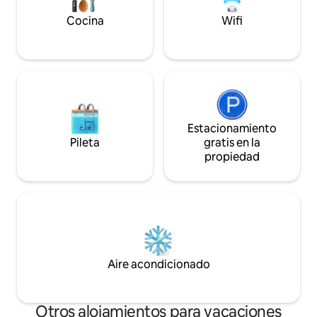
y otros lugares en tu propio vehículo o
taxi alquilado. Depósito de seguridad
Cocina
Wifi
reembolsable de 5000 obligatorios.
Estacionamiento
Pileta
gratis en la
propiedad
Aire acondicionado
Otros alojamientos para vacaciones