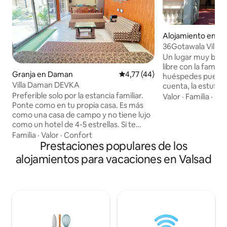
Alojamiento en D
36Gotawala Villa-
piscina-bar
Un lugar muy boni
libre con la famili
Granja en Daman
Calificación promedio: 4,77 de 
4,77 (44)
huéspedes pueden
Villa Daman DEVKA
cuenta, la estufa, lo
las instalaciones 
Preferible solo por la estancia familiar.
Valor
·
Familia
·
Ba
e incluso pueden v
Ponte como en tu propia casa. Es más
Jajira o la cafeter
como una casa de campo y no tiene lujo
alimentos. Una se
como un hotel de 4-5 estrellas. Si te
de bar personal co
encanta la naturaleza y el espacio,este
Familia
·
Valor
·
Confort
piscina en la casa 
es el lugar correcto. Banglow está en
Prestaciones populares de los
significativo y ado
Devka detrás de la casa de verano del
alojamientos para vacaciones en Valsad
como para los niñ
hotel y cerca de la hermosa playa Devka
una persona para e
recientemente renovada (a solo 5
tengo personal p
minutos en coche) del parque acuático
instalaciones del p
mirasol, el centro comercial Devka
Street y el parque de atracciones. El
aeropuerto está cerca de Banglow.
Tienes que conducir en Jambore Beach