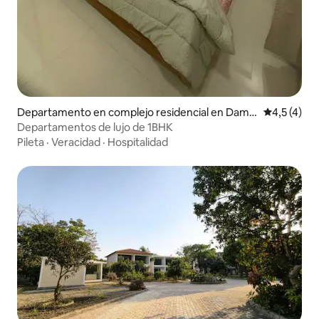
Departamento en complejo residencial en Dama
Calificació
4,5 (4)
n
Departamentos de lujo de 1BHK
Pileta
·
Veracidad
·
Hospitalidad