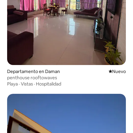
Departamento en Daman
Lugar nuevo
Nuevo
penthouse rooftowaves
Playa
·
Vistas
·
Hospitalidad