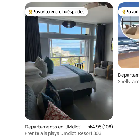
Favorito entre huéspedes
Favor
Favorito entre los huéspedes más destacados
Favorito
Departame
heffield
Shells: ac
Departamento en UMdloti
Calificación promedio: 
4,95 (108)
Frente a la playa Umdloti Resort 303