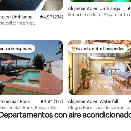
Alojamiento en Umhlanga
C
Suburbio de lujo - Alojamient
nto en Umhlanga
Calificación promedio: 4,97 de 5. 234 evaluac
4,97 (234)
para vacaciones/negocios
favorito: Internet
4,95 de 5. 176 evaluaciones
/energía/agua
 entre huéspedes
Favorito entre huéspedes
 entre huéspedes
Favorito entre los huéspedes 
4,73 de 5. 251 evaluaciones
to en Salt Rock
Calificación promedio: 4,84 de 5. 177 evaluac
4,84 (177)
Alojamiento en Waterfall
C
aya en Salt Rock, Rascal's Rest
Alegria Barn, casa de campo co
Departamentos con aire acondicionad
(energía solar)