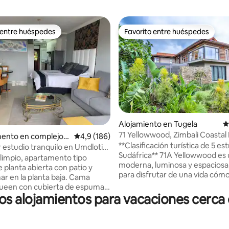
 entre huéspedes
Favorito entre huéspedes
 entre huéspedes
Favorito entre huéspedes
Alojamiento en Tugela
C
71 Yellowwood, Zimbali Coastal
4,91 de 5. 145 evaluaciones
ento en complejo r
Calificación promedio: 4,9 de 5. 186 evaluac
4,9 (186)
**Clasificación turística de 5 est
l en Umdloti
estudio tranquilo en Umdloti
Sudáfrica** 71A Yellowwood es 
 piscina y vistas al mar
impio, apartamento tipo
moderna, luminosa y espaciosa
 planta abierta con patio y
para disfrutar de una vida cómo
mar en la planta baja. Cama
situado en el galardonado Zimba
ueen con cubierta de espuma
Resort, que cuenta con numer
os alojamientos para vacaciones cerca
L para
instalaciones, como un campo d
. Ducha e inodoro separados.
Tom Weiskopf, 5 piscinas, inclu
n un complejo residencias
piscina infantil con toboganes,
vigiladas las 24 horas con 2