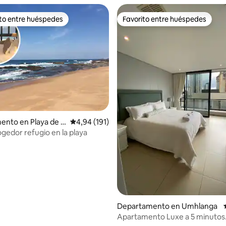
ito entre huéspedes
Favorito entre huéspedes
 entre los huéspedes más destacados
Favorito entre huéspedes
nto en Playa de S
Calificación promedio: 4,94 de 5. 191 evaluac
4,94 (191)
ogedor refugio en la playa
4,95 de 5. 108 evaluaciones
Departamento en Umhlanga
Apartamento Luxe a 5 minutos