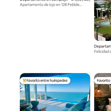
residencial en Hillhead
Apartamento de lujo en 128 Pebble
Beach
Departam
residencia
Felicidad 
energía d
Favorito entre huéspedes
Favorito
Favorito entre los huéspedes más destacados
Favorito