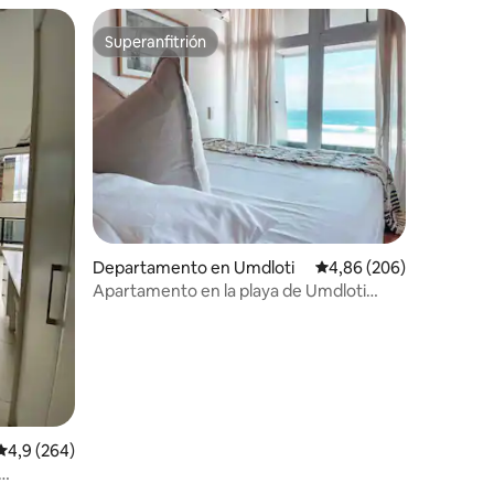
Superanfitrión
Superanfitrión
iones
Departamento en Umdloti
Calificación promedio: 
4,86 (206)
Apartamento en la playa de Umdloti
«VISTAS al MAR»
Calificación promedio: 4,9 de 5. 264 evaluaciones
4,9 (264)