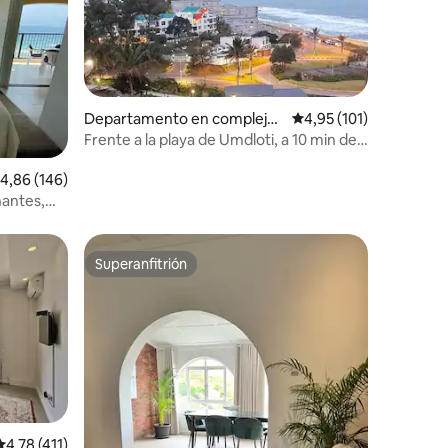
Departamento en complejo
Calificación promedio:
4,95 (101)
residencial en Umdloti
Frente a la playa de Umdloti, a 10 min del
aeropuerto, Tahití
iones
alificación promedio: 4,86 de 5. 146 evaluaciones
4,86 (146)
nantes,
Superanfitrión
Superanfitrión
Calificación promedio: 4,78 de 5. 411 evaluaciones
4,78 (411)