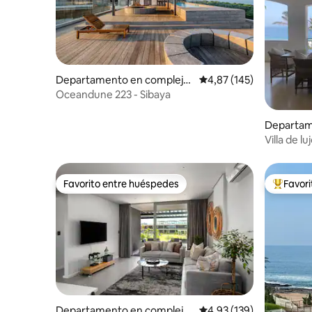
Departamento en complejo
Calificación promedio: 
4,87 (145)
residencial en Sibaya
Oceandune 223 - Sibaya
Departam
residenci
Villa de lu
Favorito entre huéspedes
Favor
Favorito entre huéspedes
Favorito
Departamento en complejo
Calificación promedio: 
4,93 (139)