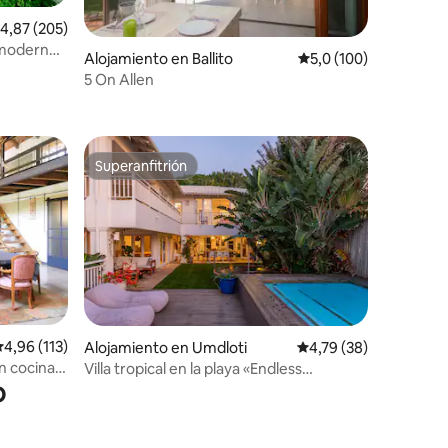
alificación promedio: 4,87 de 5. 205 evaluaciones
4,87 (205)
o moderno
iones
Alojamiento en Ballito
Calificación promedio:
5,0 (100)
5 On Allen
Superanfitrión
más destacados
Superanfitrión
iones
alificación promedio: 4,96 de 5. 113 evaluaciones
4,96 (113)
Alojamiento en Umdloti
Calificación promedio:
4,79 (38)
n cocina
Villa tropical en la playa «Endless
o
Summer» en Umdloti