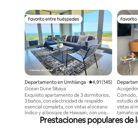
Favorito entre huéspedes
Favorito
Favorito entre huéspedes
Favorito
Departamento en Umhlanga
Calificación promedio: 
4,91 (145)
Departam
esidencia
Ocean Dune Sibaya
Acogedor 
Beach, con
Exquisito apartamento de 3 dormitorios,
Cómodo, l
3 baños, con electricidad de respaldo
estudio de
esencial completa, con vistas al océano
vistas al 
Índico y al bosque de Hawaan, con una
tamaño q
Prestaciones populares de l
vista de 270° desde la «Milla Dorada» de
de lujo y un Tumbona en forma de 
Durban hasta Balito. Ofrece diversión
relajarse
para toda la familia: piscina en la cuarta
Situado e
planta, piscinas infantiles, piscinas de
seguras y 