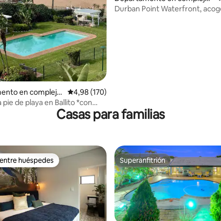
esidencial en Point
Durban Point Waterfront, aco
estudio con vistas al puerto
ento en complejo
Calificación promedio: 4,98 de 5. 170 evaluac
4,98 (170)
l en Ballito
a pie de playa en Ballito *con
Casas para familias
e respaldo*
 entre huéspedes
Superanfitrión
 entre huéspedes
Superanfitrión