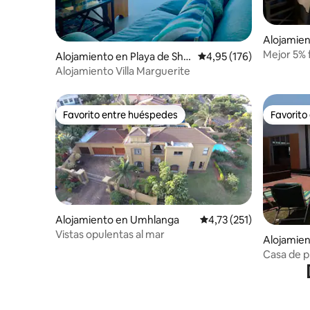
Alojamie
Mejor 5% 
Alojamiento en Playa de She
Calificación promedio: 
4,95 (176)
ilimitado
ffield
Alojamiento Villa Marguerite
Favorito entre huéspedes
Favorito
Favorito entre huéspedes
Favorito
Alojamiento en Umhlanga
Calificación promedio: 
4,73 (251)
Vistas opulentas al mar
Alojamien
Casa de pl