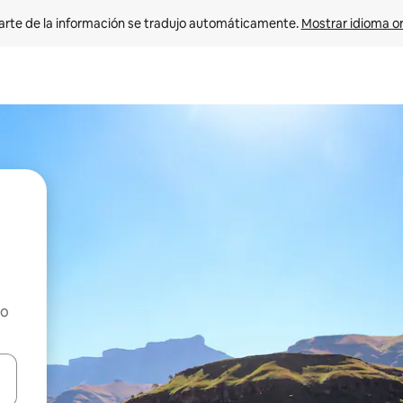
arte de la información se tradujo automáticamente. 
Mostrar idioma or
ho
on las teclas de flecha hacia arriba y hacia abajo o explorá deslizando