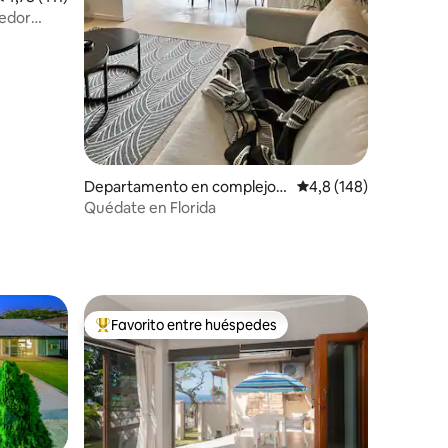
gedor
iones
Departamento en complejo r
Calificación promedio:
4,8 (148)
esidencial en Windermere
Quédate en Florida
Favorito entre huéspedes
Favorito entre los huéspedes más destacados