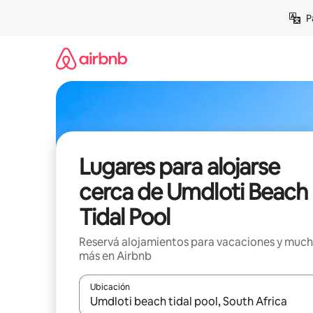
Ir
P
al
contenido
Lugares para alojarse
cerca de Umdloti Beach
Tidal Pool
Reservá alojamientos para vacaciones y muc
más en Airbnb
Ubicación
Cuando los resultados estén disponibles, navegá c