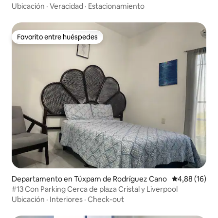
Ubicación
·
Veracidad
·
Estacionamiento
Favorito entre huéspedes
Favorito entre huéspedes
Departamento en Túxpam de Rodríguez Cano
Calificación 
4,88 (16)
#13 Con Parking Cerca de plaza Cristal y Liverpool
Ubicación
·
Interiores
·
Check-out