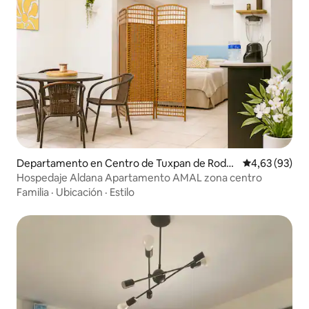
Departamento en Centro de Tuxpan de Rodrí
Calificación p
4,63 (93)
guez Cano
Hospedaje Aldana Apartamento AMAL zona centro
Familia
·
Ubicación
·
Estilo