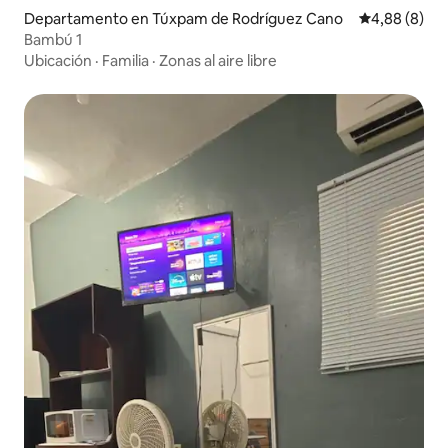
Departamento en Túxpam de Rodríguez Cano
Calificación
4,88 (8)
Bambú 1
Ubicación
·
Familia
·
Zonas al aire libre