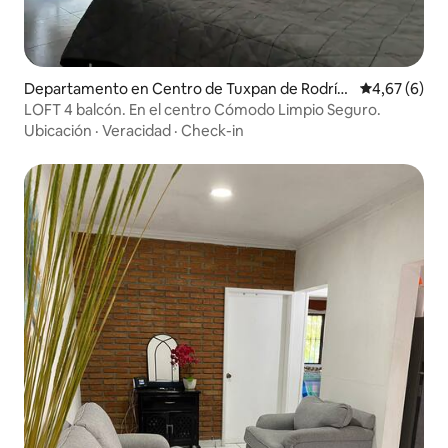
Departamento en Centro de Tuxpan de Rodríg
Calificación
4,67 (6)
uez Cano
LOFT 4 balcón. En el centro Cómodo Limpio Seguro.
Ubicación
·
Veracidad
·
Check-in