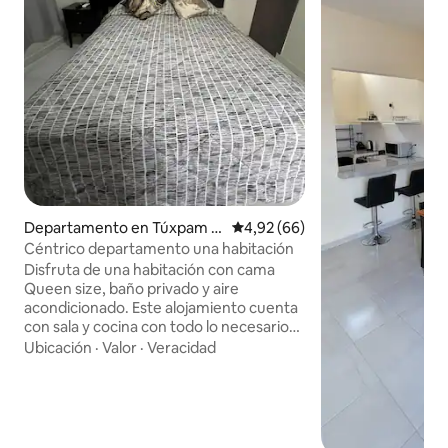
Departamento en Túxpam d
Calificación promedio: 4,92 de 
4,92 (66)
e Rodríguez Cano
Céntrico departamento una habitación
Disfruta de una habitación con cama
Queen size, baño privado y aire
acondicionado. Este alojamiento cuenta
con sala y cocina con todo lo necesario
para disfrutar de tu estancia. Recibimos
Ubicación
·
Valor
·
Veracidad
mascotas Las reservaciones son
únicamente por la aplicación. A 500 mts
encontrarás un mercado con comida
típica de la región, tiendas de
conveniencia y restaurantes. Estamos a