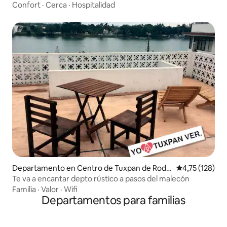
Confort
·
Cerca
·
Hospitalidad
Departamento en Centro de Tuxpan de Rodrí
Calificación p
4,75 (128)
guez Cano
Te va a encantar depto rústico a pasos del malecón
Familia
·
Valor
·
Wifi
Departamentos para familias