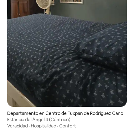
Departamento en Centro de Tuxpan de Rodríguez Cano
Estancia del Ángel 4 (Céntrico)
Veracidad
·
Hospitalidad
·
Confort