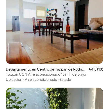
Departamento en Centro de Tuxpan de Rodrígu
Calificación
4,5 (10)
ez Cano
Tuxpán CON Aire acondicionado 15 min de playa
Ubicación
·
Aire acondicionado
·
Estado