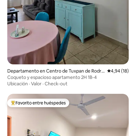
Departamento en Centro de Tuxpan de Rodrí
Calificación 
4,94 (18)
guez Cano
Coqueto y espacioso apartamento 2H 1B-4
Ubicación
·
Valor
·
Check-out
Favorito entre huéspedes
Favorito entre los huéspedes más destacados