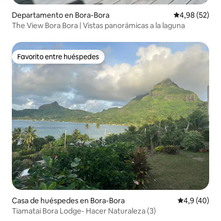
Departamento en Bora-Bora
Calificación p
4,98 (52)
The View Bora Bora | Vistas panorámicas a la laguna
Favorito entre huéspedes
Favorito entre huéspedes
Casa de huéspedes en Bora-Bora
Calificación
4,9 (40)
Tiamatai Bora Lodge- Hacer Naturaleza (3)