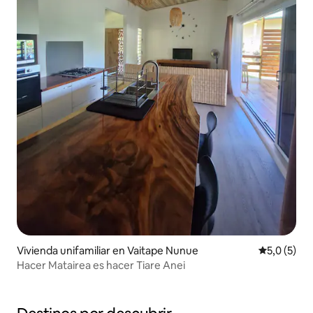
Vivienda unifamiliar en Vaitape Nunue
Calificació
5,0 (5)
Hacer Matairea es hacer Tiare Anei