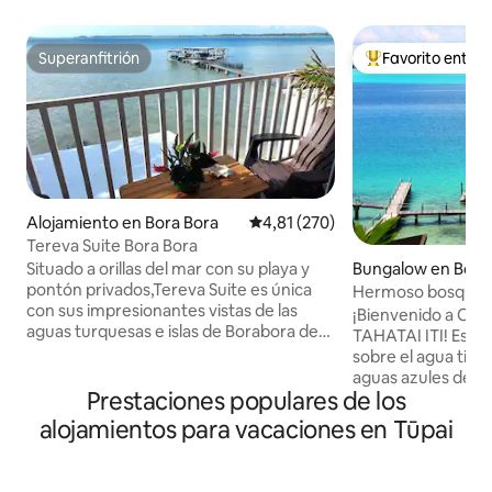
Superanfitrión
Favorito entre
Superanfitrión
Favorito entre l
Alojamiento en Bora Bora
Calificación promedio: 4,81 de 5
4,81 (270)
Tereva Suite Bora Bora
Bungalow en Bora
Situado a orillas del mar con su playa y
pontón privados,Tereva Suite es única
Hermoso bosque s
con sus impresionantes vistas de las
Bora.
¡Bienvenido a Ov
aguas turquesas e islas de Borabora de
TAHATAI ITI! Este
su mazo privado sobre pilotes sobre la
sobre el agua tiene 
laguna con los lugares de snorkel a sus
aguas azules de la
pies! Aseguramos los traslados en el
Prestaciones populares de los
ofrece increíbles 
check in y out(con parada de
románticas, así c
alojamientos para vacaciones en Tūpai
supermercado) , comunicarnos los
lo que lo convierte
horarios de llegada/salida . Bicicletas
tanto para los re
,kayaks,paddle, están disponibles de
las familias. Este