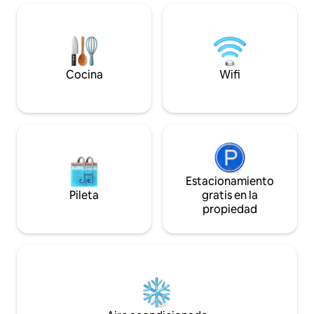
forma gratuita para disfrutar de su
sobre el agua (120
estancia, posibilidad de alquilar nuestros
m2) forma parte 
coches,sccoter. ¡Hasta pronto!
de lujo iniciado p
estadounidenses 
Nicholson.
Cocina
Wifi
Estacionamiento
Pileta
gratis en la
propiedad