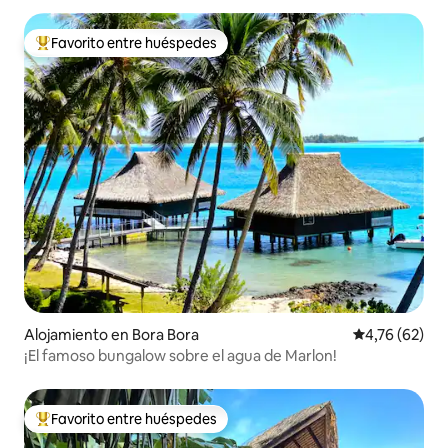
Favorito entre huéspedes
Favorito entre los huéspedes más destacados
Alojamiento en Bora Bora
Calificación 
4,76 (62)
¡El famoso bungalow sobre el agua de Marlon!
Favorito entre huéspedes
Favorito entre los huéspedes más destacados