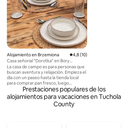
de la ciudad, con 
metros de la costa.
los amantes de la p
naturaleza. Ofrec
vistas al pintoresco
de recoger setas 
aguas cristalinas de
bañarse y pescar.
Alojamiento en Brzemiona
Calificación promedio: 4,8 de 
4,8 (10)
Casa señorial "Dorotka" en Bory
Tucholskie
La casa de campo es para personas que
buscan aventura y relajación. Empieza el
día con un paseo hasta la tienda local
para comprar pan fresco, luego
Prestaciones populares de los
desayuna en el jardín con fruta del
huerto, balancéate en la hamaca,
alojamientos para vacaciones en Tuchola
escucha a las grullas y observa aves
County
como el oropéndola. A unos 3 km de la
casa de campo se encuentra Tleń, con
numerosos restaurantes, spa y alquiler
de kayaks. También se pueden realizar
paseos a caballo y recolección de setas