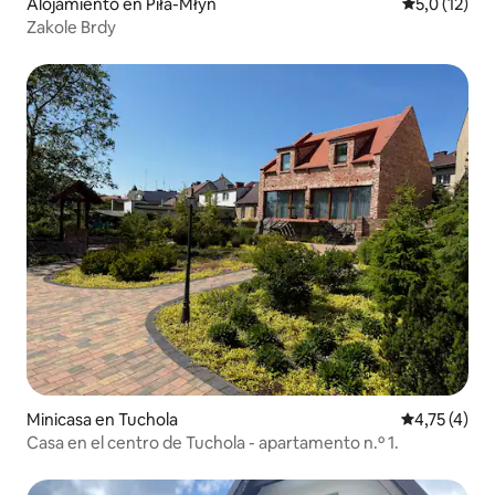
Alojamiento en Piła-Młyn
Calificación
5,0 (12)
Zakole Brdy
Minicasa en Tuchola
Calificación
4,75 (4)
Casa en el centro de Tuchola - apartamento n.º 1.