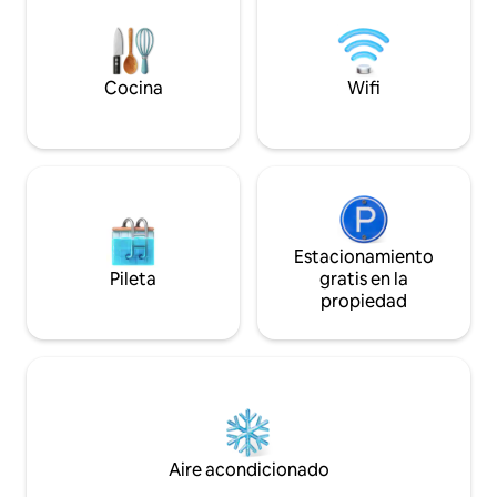
en la zona. La cabaña tiene capacidad
para cuatro personas; hay un baño con
ducha; para tener agua caliente, es
necesario encender el fuego en la
Cocina
Wifi
estufa.
Estacionamiento
Pileta
gratis en la
propiedad
Aire acondicionado