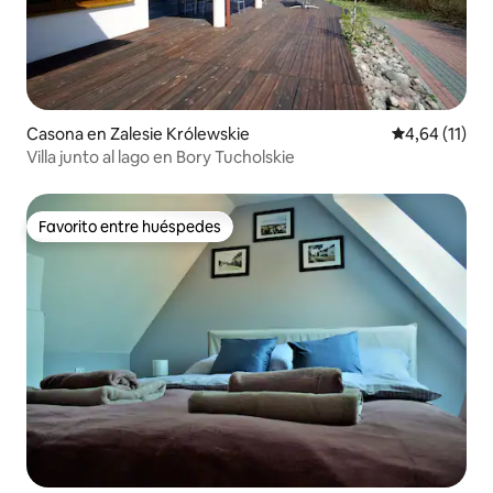
Casona en Zalesie Królewskie
Calificación 
4,64 (11)
Villa junto al lago en Bory Tucholskie
Favorito entre huéspedes
Favorito entre huéspedes