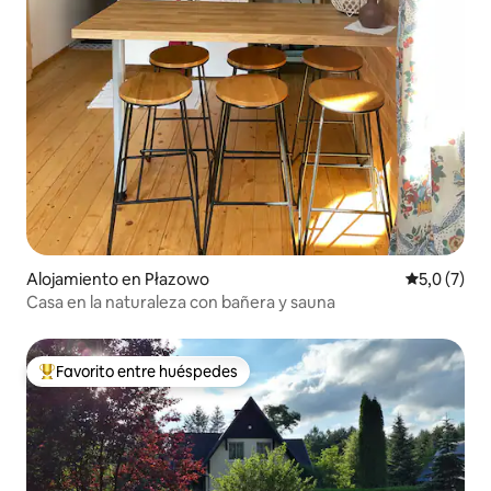
Alojamiento en Płazowo
Calificació
5,0 (7)
Casa en la naturaleza con bañera y sauna
Favorito entre huéspedes
Favorito entre los huéspedes más destacados