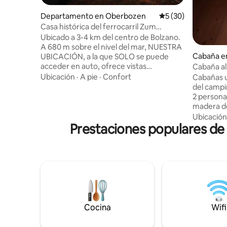
Departamento en Oberbozen
Calificación promed
5 (30)
Casa histórica del ferrocarril Zum
Bahngarten1907-Panorama
Ubicado a 3-4 km del centro de Bolzano.
A 680 m sobre el nivel del mar, NUESTRA
Cabaña e
UBICACIÓN, a la que SOLO se puede
acceder en auto, ofrece vistas
Cabaña al
inigualables y acceso a actividades al aire
Ubicación
·
A pie
·
Confort
Cabañas u
libre. Escápate del caos de la vida urbana
del camp
y recarga tu alma con una estadía en
2 persona
nuestro acogedor departamento de
madera de
montaña. Despertate con una vista
doble hec
Ubicación
impresionante de los Dolomitas y el
Prestaciones populares de 
de la cua
canto de los pájaros. Disfrutá de
ropa y pe
caminatas, paseos en bicicleta y explorá
ropa de c
los monumentos naturales de la
eléctrico
UNESCO. Tomá una copa de vino en el
Baño exte
balcón bajo un cielo lleno de estrellas. El
de distan
precio incluye la Ritten Card (!)
unos 100 m
Secador d
recepción
Cocina
Wifi
permite 
10 kg.