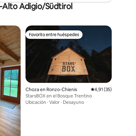
-Alto Adigio/Südtirol
Favorito entre huéspedes
más destacados
Favorito entre huéspedes
Choza en Ronzo-Chienis
Calificación promedio
4,91 (35)
iones
StarsBOX en el Bosque Trentino
Ubicación
·
Valor
·
Desayuno