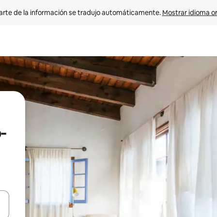
arte de la información se tradujo automáticamente. 
Mostrar idioma or
-
on las teclas de flecha hacia arriba y hacia abajo o explorá deslizando