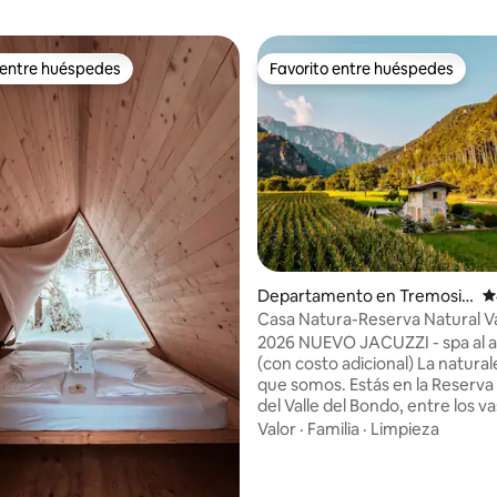
 entre huéspedes
Favorito entre huéspedes
 entre huéspedes
Favorito entre huéspedes
Departamento en Tremosin
C
e sul Garda
Casa Natura-Reserva Natural Va
Bondo
2026 NUEVO JACUZZI - spa al ai
(con costo adicional) La natural
que somos. Estás en la Reserva
del Valle del Bondo, entre los v
prados y los verdes bosques con
Valor
·
Familia
·
Limpieza
lago de Garda. Lejos de las mult
600 m de altura, cerca de las pl
solo 9 km), Tremosine sul Gard