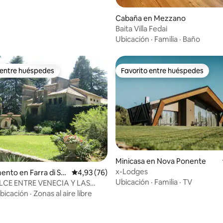
Cabaña en Mezzano
Baita Villa Fedai
Ubicación
·
Familia
·
Baño
 entre huéspedes
Favorito entre huéspedes
 entre huéspedes
Favorito entre huéspedes
Minicasa en Nova Ponente
x-Lodges
 4,98 de 5. 94 evaluaciones
nto en Farra di Sol
Calificación promedio: 4,93 de 5. 76 evaluac
4,93 (76)
Ubicación
·
Familia
·
TV
LCE ENTRE VENECIA Y LAS
AS «ZONA PROSECCO»
bicación
·
Zonas al aire libre