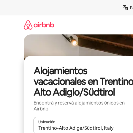
Ir
P
al
contenido
Alojamientos
vacacionales en Trentino
Alto Adigio/Südtirol
Encontrá y reservá alojamientos únicos en
Airbnb
Ubicación
Cuando los resultados estén disponibles, navegá c