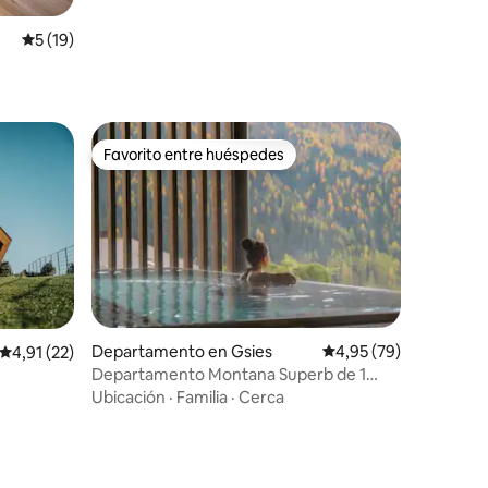
Calificación promedio: 5 de 5. 19 evaluaciones
5 (19)
Favorito entre huéspedes
Favorito entre huéspedes
Departamento en Gsies
Calificación promedio:
4,95 (79)
Calificación promedio: 4,91 de 5. 22 evaluaciones
4,91 (22)
Departamento Montana Superb de 1
iones
dormitorio en Mountain Residence
Ubicación
·
Familia
·
Cerca