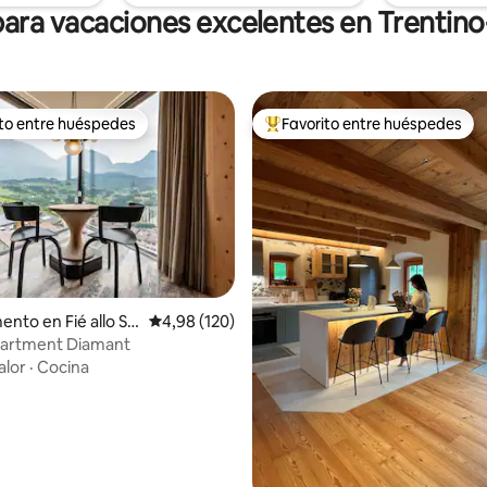
ara vacaciones excelentes en Trentino
ito entre huéspedes
Favorito entre huéspedes
 entre los huéspedes más destacados
Favorito entre los huéspedes 
4,96 de 5. 194 evaluaciones
nto en Fié allo Sci
Calificación promedio: 4,98 de 5. 120 evaluac
4,98 (120)
artment Diamant
alor
·
Cocina