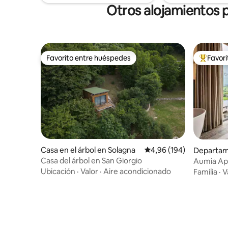
Otros alojamientos p
Favorito entre huéspedes
Favor
Favorito entre huéspedes
Favorito
Casa en el árbol en Solagna
Calificación promedio: 
4,96 (194)
Departame
liar
Casa del árbol en San Giorgio
Aumia Ap
Ubicación
·
Valor
·
Aire acondicionado
Familia
·
V