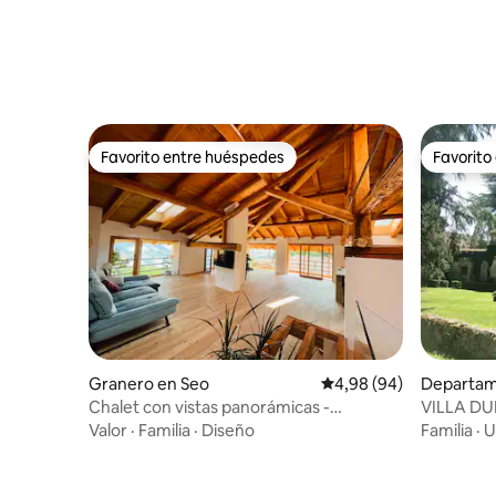
Favorito entre huéspedes
Favorito
Favorito entre huéspedes
Favorito
Granero en Seo
Calificación promedio:
4,98 (94)
Departame
igo
Chalet con vistas panorámicas -
VILLA DU
Dolomitas
DOLOMIT
Valor
·
Familia
·
Diseño
Familia
·
U