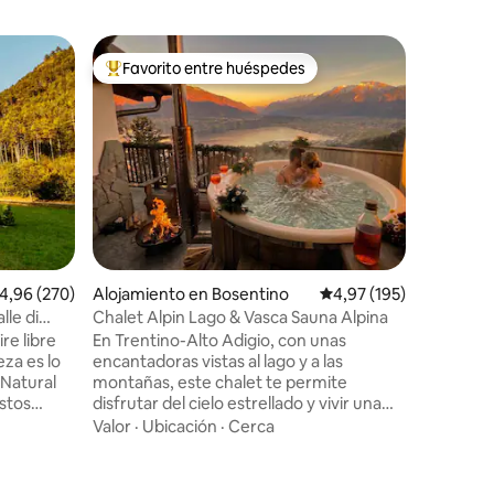
Granero e
Favorito entre huéspedes
Favorit
Favorito entre los huéspedes más destacados
Favorit
Baita del
Baita de
romántico
los Dolom
quieren a
experienc
Valor
·
Ub
ralentiza
aire puro
encuentro
marmotas 
alificación promedio: 4,96 de 5. 270 evaluaciones
4,96 (270)
Alojamiento en Bosentino
Calificación promedio: 
4,97 (195)
bosque, c
nos rodea
lle di
Chalet Alpin Lago & Vasca Sauna Alpina
donde enc
re libre
En Trentino-Alto Adigio, con unas
paz. Chec
eza es lo
encantadoras vistas al lago y a las
 Natural
montañas, este chalet te permite
astos
disfrutar del cielo estrellado y vivir una
 vista al
aventura muy especial en el jacuzzi alta
Valor
·
Ubicación
·
Cerca
itudes, a
montaña privado. Además, el chalet
ayas (a
también ofrece una sauna de alta
a ofrece
montaña privada, desde la que se puede