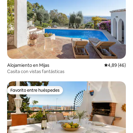
Alojamiento en Mijas
Calificación p
4,89 (46)
Casita con vistas fantásticas
Favorito entre huéspedes
Favorito entre huéspedes