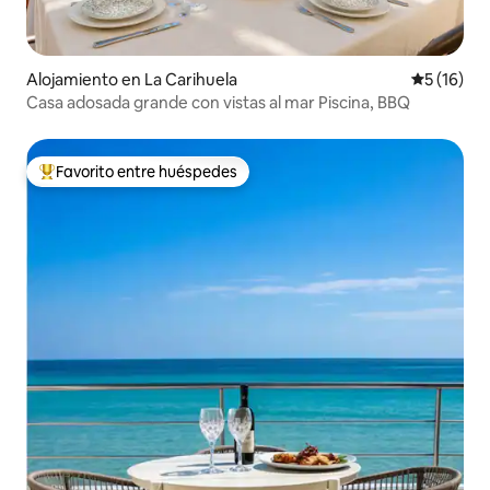
Alojamiento en La Carihuela
Calificaci
5 (16)
Casa adosada grande con vistas al mar Piscina, BBQ
Favorito entre huéspedes
Favorito entre los huéspedes más destacados