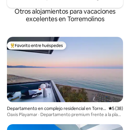
Otros alojamientos para vacaciones
excelentes en Torremolinos
Favorito entre huéspedes
Favorito entre los huéspedes más destacados
Departamento en complejo residencial en Torre
Calificaci
5 (38)
molinos
Oaxis Playamar · Departamento premium frente a la playa
con vistas