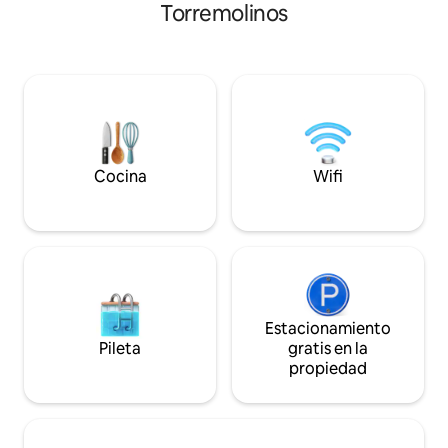
Torremolinos
un lugar mágico y con encanto. El
cuando cae la noch
Savanna Beach es un lugar mágico,
iluminación. El salón cuenta con
decorado con mucho encanto y con
impresionantes cri
todo lujo de detalles. Decorado en un
que permiten abri
estilo boho, natural y étnico. La
balcón al mar, fusi
iluminación por la noche es muy
el exterior y rega
acogedora y romántica y las vistas son
espectaculares qu
increíbles. Las cristaleras del salón se
contacto directo co
deslizan una sobre la otra y el balcón
apartamento disp
Cocina
Wifi
queda completamente abierto al mar. En
habitaciones con vi
la zona de la terraza hay una gran cama
luz natural. Una de
balinesa (180x180), un Jacuzzi
completamente acr
climatizado con iluminación nocturna y
aporta una sensac
una zona de asientos para poder
luminosidad. Para
relajarte leyendo un libro o tomando un
tanto en el salón 
cóctel. El apartamento dispone de dos
dormitorios, los e
habitaciones con vistas al mar. Una de
automáticos permi
Estacionamiento
ellas está completamente acristalada
disfrutar de un de
Pileta
gratis en la
creando así un espacio amplio y
interrupciones. A
propiedad
luminoso. Tanto las cristaleras del salón
cuentan con cama
como las de las dos habitaciones
equipadas con col
disponen de estores opacos
espuma viscoelásti
automáticos para así crear privacidad
mejor comodidad. El apartament