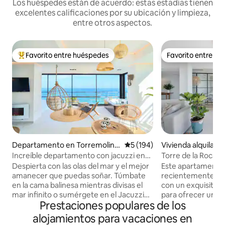
Los huéspedes están de acuerdo: estas estadías tienen
excelentes calificaciones por su ubicación y limpieza,
entre otros aspectos.
Favorito entre huéspedes
Favorito entre h
Favorito entre los huéspedes más destacados
Favorito entre h
Departamento en Torremolino
Calificación promedio: 5 de 5
5 (194)
Vivienda alquilada
s
molinos
Increíble departamento con jacuzzi en
Torre de la Roca - 
Savanna Beach
Parking
Despierta con las olas del mar y el mejor
Este apartamento 
amanecer que puedas soñar. Túmbate
recientemente re
en la cama balinesa mientras divisas el
con un exquisito g
mar infinito o sumérgete en el Jacuzzi
para ofrecer una e
Prestaciones populares de los
climatizado mientras te tomas una copa
Cada detalle ha s
de cava. El Savanna Beach está pensado
pensado, creando
alojamientos para vacaciones en
para pasar unas vacaciones relajantes en
acogedor y román