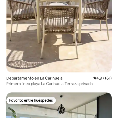
Departamento en La Carihuela
Calificación 
4,97 (61)
Primera línea playa La Carihuela|Terraza privada
Favorito entre huéspedes
Favorito entre huéspedes