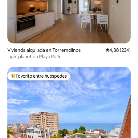
Vivienda alquilada en Torremolinos
Calificación pr
4,88 (234)
Lightplanet en Playa Park
Favorito entre huéspedes
Favorito entre los huéspedes más destacados