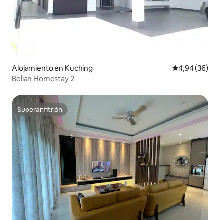
Alojamiento en Kuching
Calificación p
4,94 (36)
Belian Homestay 2
Superanfitrión
Superanfitrión