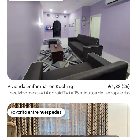
Vivienda unifamiliar en Kuching
Calificación p
4,88 (25)
LovelyHomestay (AndroidTV) a 15 minutos del aeropuerto
Favorito entre huéspedes
Favorito entre huéspedes