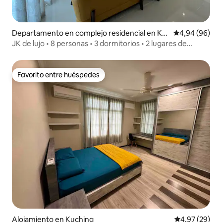
Departamento en complejo residencial en Ku
Calificación p
4,94 (96)
ching
JK de lujo • 8 personas • 3 dormitorios • 2 lugares de
estacionamiento
Favorito entre huéspedes
Favorito entre huéspedes
Alojamiento en Kuching
Calificación p
4,97 (29)