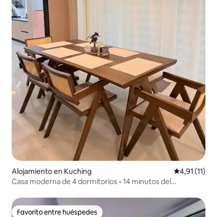
Alojamiento en Kuching
Calificación 
4,91 (11)
Casa moderna de 4 dormitorios • 14 minutos del
aeropuerto
Favorito entre huéspedes
Favorito entre huéspedes