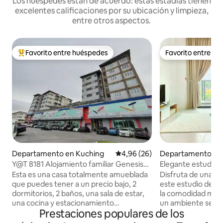
Los huéspedes están de acuerdo: estas estadías tienen
excelentes calificaciones por su ubicación y limpieza,
entre otros aspectos.
Favorito entre huéspedes
Favorito entre h
Favorito entre los huéspedes más destacados
Favorito entre h
Departamento en Kuching
Calificación promedio: 4,96 de 
4,96 (26)
Departamento en 
esidencial en Kuc
Y@T 8181 Alojamiento familiar Genesis
Elegante estudio c
Mall 2
Podium 2-3Pax | C
Esta es una casa totalmente amueblada
Disfruta de una vi
que puedes tener a un precio bajo, 2
este estudio de d
dormitorios, 2 baños, una sala de estar,
la comodidad mod
una cocina y estacionamiento
un ambiente seren
Prestaciones populares de los
gratuito.Esta maravillosa propiedad se
ciudad. Situado en un barrio tranquilo
encuentra en el departamento sobre
pero vibrante, ofrece un refugio