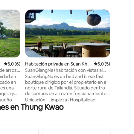
Alojamie
Favorit
Favorit
ng Tan
Hakuna Ma
Ven a rel
vacaciona
tus 23 00
privados de ve
provincia
Ubicació
de lujo, 
centro va
Calificación promedio: 5,0 de 5. 6 evaluaciones
5,0 (6)
Habitación privada en Suan Khu
Calificación promed
5,0 (5)
deportes,
ean
de arroz y
SuanGlangNa (habitación con vistas al
lugares d
jardín)
nidad en
SuanGlangNa es un bed and breakfast
de Phrae
icado en
boutique dirigido por el propietario en el
nacionale
 es una
norte rural de Tailandia. Situado dentro
de Tailandia. Este es el 
quila y
de campos de arroz en funcionamiento a
nuestra v
 vista
lo largo de la pintoresca zona de
 sueño
Ubicación
·
Limpieza
·
Hospitalidad
dormitor
ones en Thung Kwao
berantes
montaña de Phrae, es un lugar ideal para
villa de d
ento y un
relajarte y sumergirte en un auténtico
os
entorno tailandés. Nuestro innovador
 tranquila
diseño incorpora temas rurales
o cultural:
tailandeses en un estilo loft
el país de
contemporáneo, mientras que nuestro