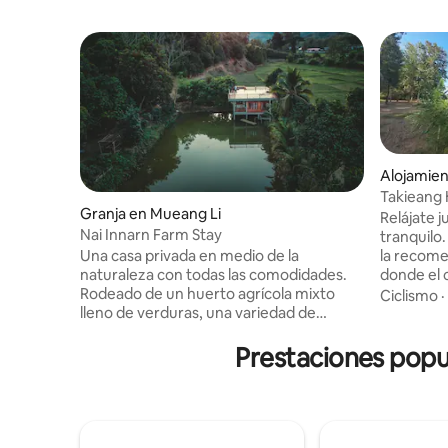
Alojamie
Takieang
Granja en Mueang Li
Relájate 
Nai Innarn Farm Stay
tranquilo.
Una casa privada en medio de la
la recom
naturaleza con todas las comodidades.
donde el c
Rodeado de un huerto agrícola mixto
amigable. Puedes relajarte en la orilla d
Ciclismo
·
lleno de verduras, una variedad de
río, que e
frutas, una vista del estanque de peces
puedes senta
en el patio, la atmósfera del vertedero,
Prestaciones popu
mañana, c
mantener el agua fluyendo al final de
escuchar e
Finn y mucho más esperando a que la
desayuno
experimentes por ti mismo. * Vista de los
preparado.
campos verdes (de agosto a noviembre).
lugares pa
El lugar turístico conecta a lo largo de la
encantados de 