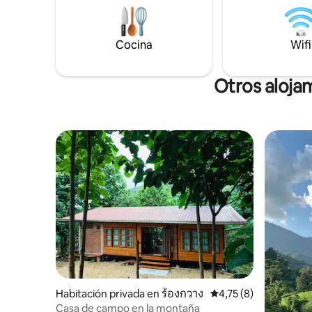
ruta de la cascada Wang Kho - Templo de
servicio d
la cueva de Chetawan (Wat Khu Ba Noi) -
estación 
Templo de Bo Kaew, ver los murales de
tren. Sol
Cocina
Wifi
metal - Lugar de niebla a la cabeza de la
solicitud.
ciudad de Lee - Pueblo pesquero Pak Nai
(balsa al otro lado de Uttaradit) - Doi Dao.
Otros aloja
Habitación privada en ร้องกวาง
Calificación promedio
4,75 (8)
Casa de campo en la montaña