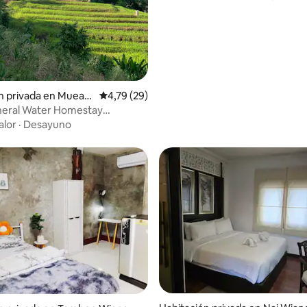
n privada en Muean
Calificación promedio: 4,79 de 5. 29 evaluac
4,79 (29)
eral Water Homestay
terfarm Homestay
alor
·
Desayuno