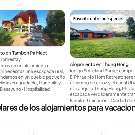
Favorito entre huéspedes
Favorito entre huéspedes
nto en Tambon Pa Maet
 Homestay
Alojamiento en Thung Hong
juntos en un alojamiento
Indigo Smileland Phrae: campo 
 Si necesitas una escapada real,
canal. ​
El Phrae Mo Hom Retreat: sere
endamos en un pueblo pequeño
el campo de arroz y el canal Ub
lima es agradable, tranquilo y
el tranquilo Thung Hong, Phrae
el
Desayuno
·
Hospitalidad
escapada verdaderamente tran
stá a pocos pasos de la casa, o
pacífica. ​Impresionantes vistas:
rte y pescar el día. Por la
Familia
·
Ubicación
·
Calidad del
lares de los alojamientos para vacaci
privada al patio trasero de exu
uando te despiertas, puedes
campos de arroz en funcionami
l canto de los pájaros con el
pequeño canal relajante. ​Ampli
 de comida local que hemos
jardines: disfruta de una gran y
 Si quieres visitar la ciudad o
zona de jardín delantero. ​Centr
ra visitar, estaremos
hospédate justo en el corazón d
llevarte. Tenemos un