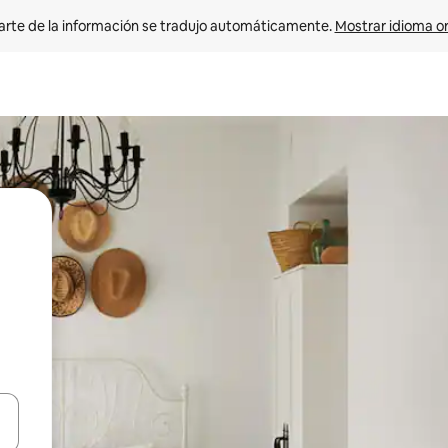
arte de la información se tradujo automáticamente. 
Mostrar idioma or
on las teclas de flecha hacia arriba y hacia abajo o explorá deslizando