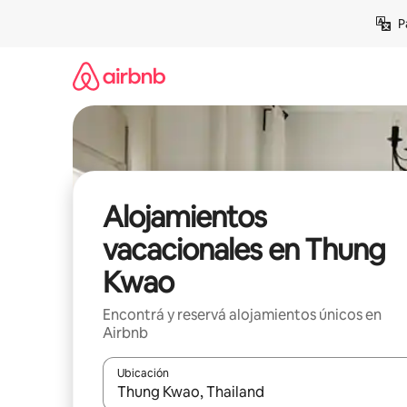
Ir
P
al
contenido
Alojamientos
vacacionales en Thung
Kwao
Encontrá y reservá alojamientos únicos en
Airbnb
Ubicación
Cuando los resultados estén disponibles, navegá c