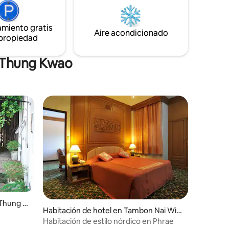
 teñido
restaurante en el lugar, Bunny's
ad: ideal
Steakhouse, sirve una excelente
amiento gratis
ajación
selección de platos occidentales y
Aire acondicionado
jetreada
 propiedad
tailandeses del norte. Visita nuestro sitio
web para obtener más información
n Thung Kwao
 Thung K
Habitación de hotel en Tambon Nai Wia
ng
Habitación de estilo nórdico en Phrae