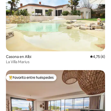
Casona en Albi
Calificación
4,75 (4)
La Villa Marius
Favorito entre huéspedes
Favorito entre los huéspedes más destacados