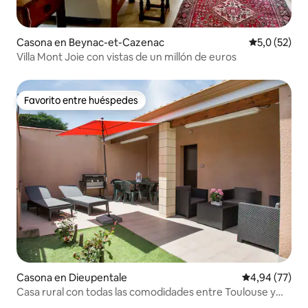
Casona en Beynac-et-Cazenac
Calificación
5,0 (52)
Villa Mont Joie con vistas de un millón de euros
Favorito entre huéspedes
Favorito entre huéspedes
Casona en Dieupentale
Calificación p
4,94 (77)
Casa rural con todas las comodidades entre Toulouse y
Montauban