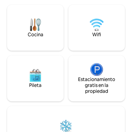
exterior de la cas
ambiente refinado. Aire acondicionado
alrededor de la pi
en todas las habitaciones y ropa de cama
armarios, cuarto de baño y aseo Salón,
de alta calidad para una comodidad
comedor con cocin
óptima. También hay una estufa
terraza Garaje, piscina con tumbonas,
disponible para crear un ambiente cálido
terreno cercado
y acogedor.
Cocina
Wifi
Estacionamiento
Pileta
gratis en la
propiedad