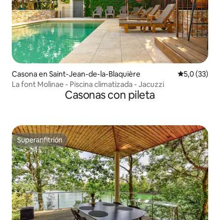
Casona en Saint-Jean-de-la-Blaquière
Calificación
5,0 (33)
La font Molinae - Piscina climatizada - Jacuzzi
Casonas con pileta
Superanfitrión
Superanfitrión