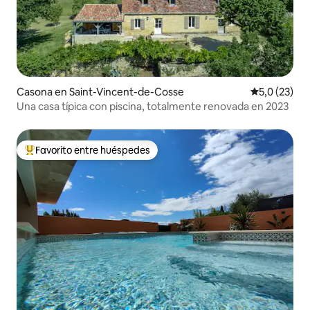
Casona en Saint-Vincent-de-Cosse
Calificación
5,0 (23)
Una casa típica con piscina, totalmente renovada en 2023
Favorito entre huéspedes
Favorito entre los huéspedes más destacados