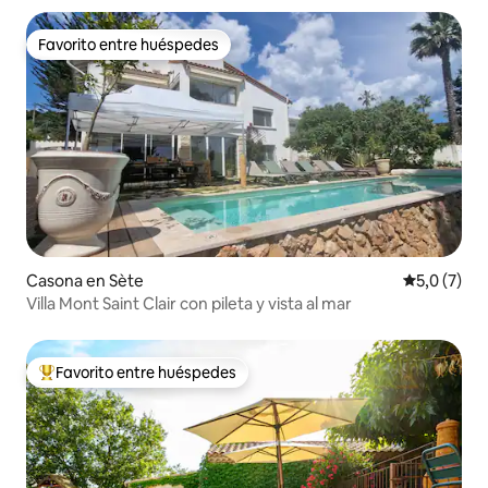
Favorito entre huéspedes
Favorito entre huéspedes
Casona en Sète
Calificació
5,0 (7)
Villa Mont Saint Clair con pileta y vista al mar
Favorito entre huéspedes
Favorito entre los huéspedes más destacados