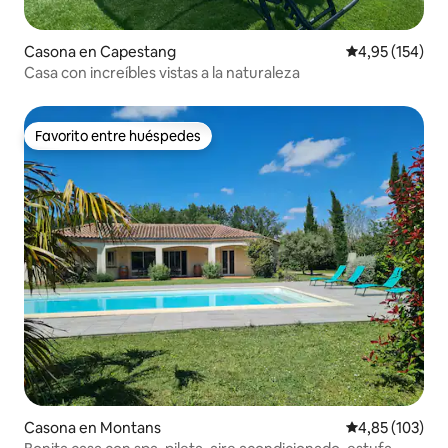
Casona en Capestang
Calificación p
4,95 (154)
Casa con increíbles vistas a la naturaleza
Favorito entre huéspedes
Favorito entre huéspedes
Casona en Montans
Calificación p
4,85 (103)