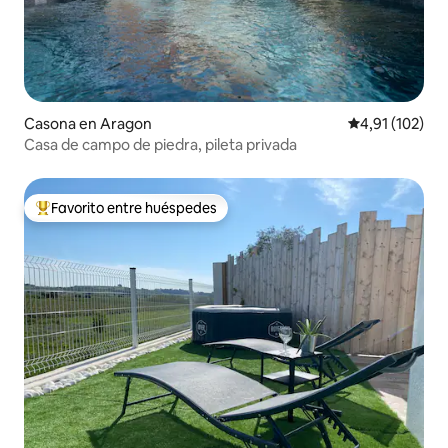
Casona en Aragon
Calificación p
4,91 (102)
Casa de campo de piedra, pileta privada
Favorito entre huéspedes
Favorito entre los huéspedes más destacados