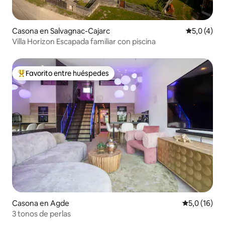
Casona en Salvagnac-Cajarc
Calificació
5,0 (4)
Villa Horizon Escapada familiar con piscina
Favorito entre huéspedes
Favorito entre los huéspedes más destacados
Casona en Agde
Calificación
5,0 (16)
3 tonos de perlas