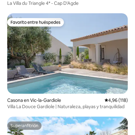
La Villa du Triangle 4* - Cap D'Agde
Favorito entre huéspedes
Favorito entre huéspedes
Casona en Vic-la-Gardiole
Calificación p
4,96 (118)
Villa La Douce Gardiole | Naturaleza, playas y tranquilidad
Superanfitrión
Superanfitrión