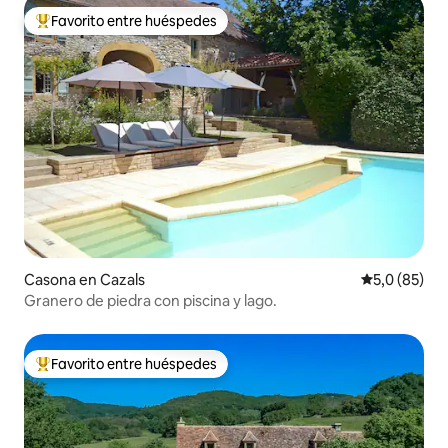
Favorito entre huéspedes
Favorito entre los huéspedes más destacados
Casona en Cazals
Calificación
5,0 (85)
Granero de piedra con piscina y lago.
Favorito entre huéspedes
Favorito entre los huéspedes más destacados