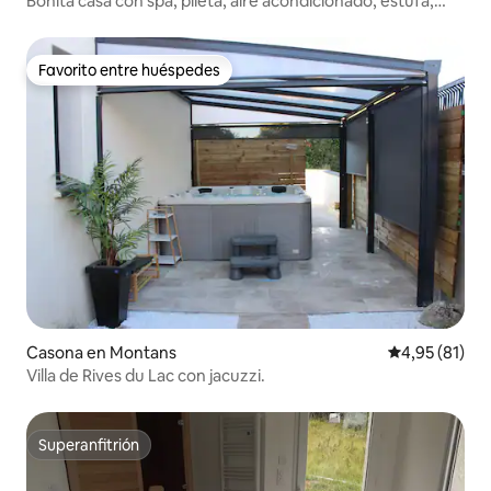
Bonita casa con spa, pileta, aire acondicionado, estufa,
Gaillac, Albi, bicicleta
Favorito entre huéspedes
Favorito entre huéspedes
Casona en Montans
Calificación 
4,95 (81)
Villa de Rives du Lac con jacuzzi.
Superanfitrión
Superanfitrión