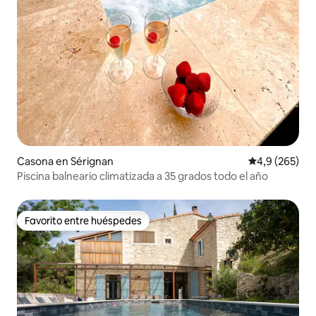
Casona en Sérignan
Calificación p
4,9 (265)
Piscina balneario climatizada a 35 grados todo el año
Favorito entre huéspedes
Favorito entre huéspedes