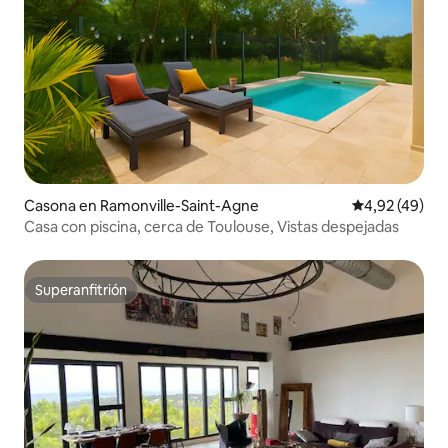
Casona en Ramonville-Saint-Agne
Calificación 
4,92 (49)
Casa con piscina, cerca de Toulouse, Vistas despejadas
Superanfitrión
Superanfitrión