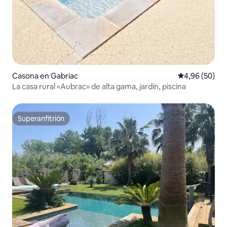
Casona en Gabriac
Calificación p
4,96 (50)
La casa rural «Aubrac» de alta gama, jardín, piscina
Superanfitrión
Superanfitrión