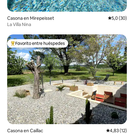
Casona en Mirepeisset
Calificación
5,0 (30)
La Villa Nina
Favorito entre huéspedes
Favorito entre los huéspedes más destacados
Casona en Caillac
Calificación 
4,83 (12)