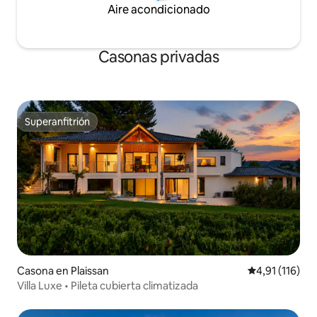
Aire acondicionado
Casonas privadas
Superanfitrión
Superanfitrión
Casona en Plaissan
Calificación p
4,91 (116)
Villa Luxe • Pileta cubierta climatizada