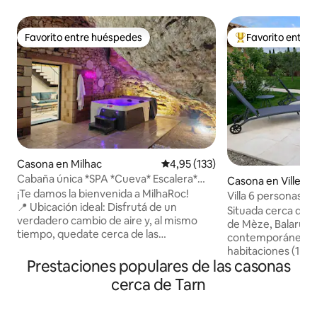
Favorito entre huéspedes
Favorito entre
Favorito entre huéspedes
Favorito entre l
Casona en Milhac
Calificación promedio: 4,95 de 5
4,95 (133)
Cabaña única *SPA *Cueva* Escalera*
Casona en Villeve
Estufa a leña
¡Te damos la bienvenida a MilhaRoc!
Villa 6 personas co
📍 Ubicación ideal: Disfrutá de un
cerca de Sète
Situada cerca de B
verdadero cambio de aire y, al mismo
de Mèze, Balaruc, Sète
tiempo, quedate cerca de las
contemporánea de
atracciones y actividades locales. 💎 Lo
habitaciones (1 en l
que hace que este lugar sea realmente
Prestaciones populares de las casonas
suite principal ( c
único: una cueva privada y un spa de alta
vestidor) cama de 
cerca de Tarn
calidad para una experiencia inigualable.
armario , 2 camas 
🏡 Interior cómodo: decoración
1 cuarto de baño -1
cuidadosamente diseñada con un