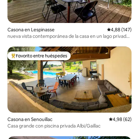
Casona en Lespinasse
Calificación pr
4,88 (147)
nueva vista contemporánea de la casa en un lago privado
y SPA
Favorito entre huéspedes
Favorito entre los huéspedes más destacados
Casona en Senouillac
Calificación p
4,98 (62)
Casa grande con piscina privada Albi/Gaillac