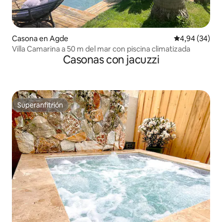
Casona en Agde
Calificación p
4,94 (34)
Villa Camarina a 50 m del mar con piscina climatizada
Casonas con jacuzzi
Superanfitrión
Superanfitrión