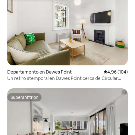
Departamento en Dawes Point
Calificación pr
4,96 (104)
Un retiro atemporal en Dawes Point cerca de Circular
Quay
Superanfitrión
Superanfitrión