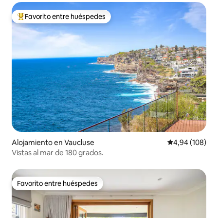
Favorito entre huéspedes
Favorito entre los huéspedes más destacados
Alojamiento en Vaucluse
Calificación pr
4,94 (108)
Vistas al mar de 180 grados.
Favorito entre huéspedes
Favorito entre huéspedes