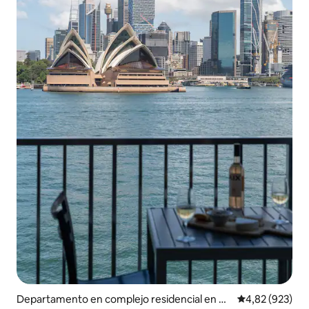
Departamento en complejo residencial en Kir
Calificación pr
4,82 (923)