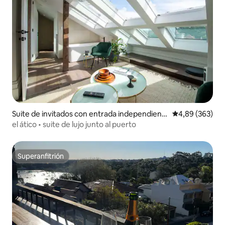
Suite de invitados con entrada independient
Calificación pr
4,89 (363)
e en Kurraba Point
el ático • suite de lujo junto al puerto
Superanfitrión
Superanfitrión