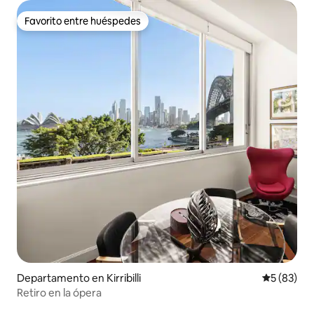
Favorito entre huéspedes
Favorito entre huéspedes
Departamento en Kirribilli
Calificaci
5 (83)
Retiro en la ópera