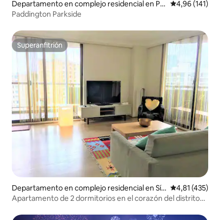
Departamento en complejo residencial en Pa
Calificación p
4,96 (141)
ddington
Paddington Parkside
Superanfitrión
Superanfitrión
Departamento en complejo residencial en Síd
Calificación p
4,81 (435)
ney
Apartamento de 2 dormitorios en el corazón del distrito
financiero con plaza de aparcamiento gratuita