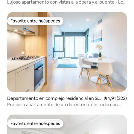
ribilli
Lujoso apartamento con vistas a la ópera y al puente - Lo
mejor de Sídney
Favorito entre huéspedes
Favorito entre huéspedes
Departamento en complejo residencial en Síd
Calificación p
4,91 (222)
ney
Precioso apartamento de un dormitorio + estudio con
piscina infinita
Favorito entre huéspedes
Favorito entre huéspedes