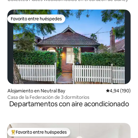
Favorito entre huéspedes
Favorito entre huéspedes
Alojamiento en Neutral Bay
Calificación pr
4,94 (190)
Casa de la Federación de 3 dormitorios
Departamentos con aire acondicionado
Favorito entre huéspedes
Favorito entre los huéspedes más destacados