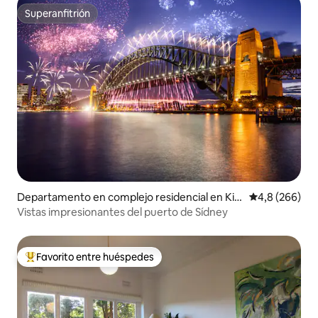
Superanfitrión
Superanfitrión
Departamento en complejo residencial en Kirr
Calificación p
4,8 (266)
ibilli
Vistas impresionantes del puerto de Sídney
Favorito entre huéspedes
Favorito entre los huéspedes más destacados