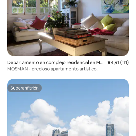
Departamento en complejo residencial en Mo
Calificación p
4,91 (111)
sman
MOSMAN - precioso apartamento artístico.
Superanfitrión
Superanfitrión