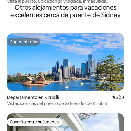
Vista al puerto, ubicación privilegiada, inmaculada,
Otros alojamientos para vacaciones
elegante
excelentes cerca de puente de Sídney
Superanfitrión
Superanfitrión
Departamento en Kirribilli
Calificac
5 (5)
Vistas icónicas del puerto de Sídney desde Kirribilli
Favorito entre huéspedes
Favorito entre huéspedes