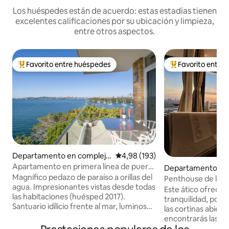
Los huéspedes están de acuerdo: estas estadías tienen
excelentes calificaciones por su ubicación y limpieza,
entre otros aspectos.
Favorito entre huéspedes
Favorito entre
Favorito entre los huéspedes más destacados
Favorito entre l
Departamento en complejo
Calificación promedio: 4,98 de 5
4,98 (193)
residencial en Mosman
Apartamento en primera línea de puerto
Departamento en 
con fabulosas vistas panorámicas
Magnífico pedazo de paraíso a orillas del
ds
Penthouse de lujo
agua. Impresionantes vistas desde todas
1 dormitorio•Vista 
Este ático ofrece 
las habitaciones (huésped 2017).
horizonte•Estaci
tranquilidad, por l
Santuario idílicio frente al mar, luminoso
las cortinas abiert
y soleado. Oficina en casa separada.
encontrarás las lu
Todas las sábanas y la unidad se limpian
demasiado brillant