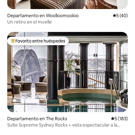
Departamento en Woolloomooloo
Calificaci
5 (40)
Un retiro en el muelle
Favorito entre huéspedes
Favorito entre los huéspedes más destacados
Departamento en The Rocks
Calificació
5 (183)
Suite Supreme Sydney Rocks + vista espectacular a la
piscina