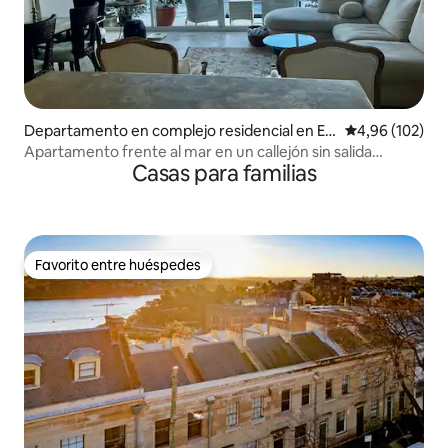
Departamento en complejo residencial en Eli
Calificación pr
4,96 (102)
zabeth Bay
Apartamento frente al mar en un callejón sin salida
Casas para familias
tranquilo
Favorito entre huéspedes
Favorito entre huéspedes