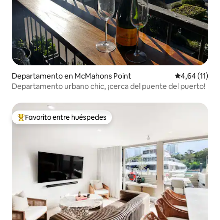
Departamento en McMahons Point
Calificación 
4,64 (11)
Departamento urbano chic, ¡cerca del puente del puerto!
Favorito entre huéspedes
Favorito entre los huéspedes más destacados