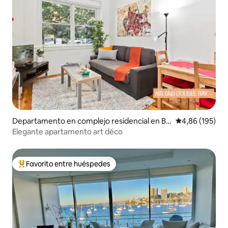
Departamento en complejo residencial en Be
Calificación pr
4,86 (195)
llevue Hill
Elegante apartamento art déco
Favorito entre huéspedes
Favorito entre los huéspedes más destacados