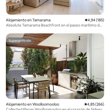
Alojamiento en Tamarama
Calificación pr
4,94 (185)
Absolute Tamarama Beachfront en el paseo marítimo de
Bondi
Superanfitrión
Superanfitrión
Alojamiento en Woolloomooloo
Calificación pr
4,85 (266)
Collected Places Woolloomooloo en el corazón de Sídney