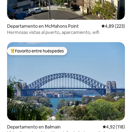
Departamento en McMahons Point
Calificación pr
4,89 (223)
Hermosas vistas al puerto, aparcamiento, wifi
Favorito entre huéspedes
Favorito entre los huéspedes más destacados
Departamento en Balmain
Calificación p
4,92 (118)