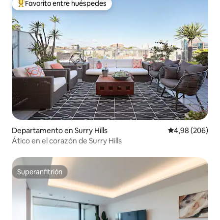
Favorito entre huéspedes
Favorito entre los huéspedes más destacados
Departamento en Surry Hills
Calificación pr
4,98 (206)
Ático en el corazón de Surry Hills
Superanfitrión
Superanfitrión