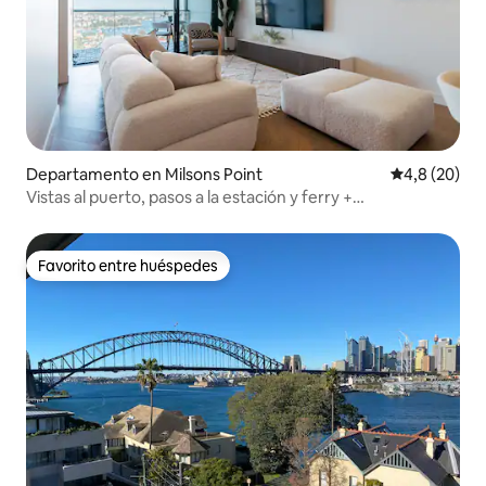
Departamento en Milsons Point
Calificación
4,8 (20)
Vistas al puerto, pasos a la estación y ferry +
estacionamiento gratuito
Favorito entre huéspedes
Favorito entre huéspedes