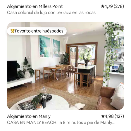
Alojamiento en Millers Point
Calificación pr
4,79 (278)
Casa colonial de lujo con terraza en las rocas
Favorito entre huéspedes
Favorito entre los huéspedes más destacados
Alojamiento en Manly
Calificación p
4,98 (127)
CASA EN MANLY BEACH: ¡a 8 minutos a pie de Manly
Beach!