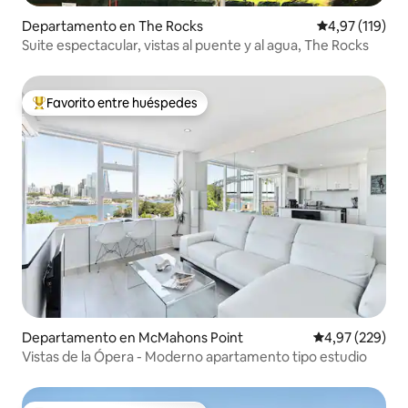
Departamento en The Rocks
Calificación p
4,97 (119)
Suite espectacular, vistas al puente y al agua, The Rocks
Favorito entre huéspedes
Favorito entre los huéspedes más destacados
Departamento en McMahons Point
Calificación pr
4,97 (229)
Vistas de la Ópera - Moderno apartamento tipo estudio