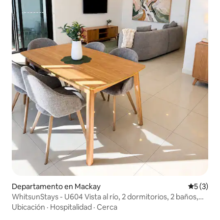
Departamento en Mackay
Calificac
5 (3)
WhitsunStays - U604 Vista al río, 2 dormitorios, 2 baños,
aire acondicionado
Ubicación
·
Hospitalidad
·
Cerca