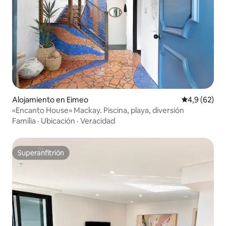
Alojamiento en Eimeo
Calificación
4,9 (62)
«Encanto House» Mackay. Piscina, playa, diversión
Familia
·
Ubicación
·
Veracidad
Superanfitrión
Superanfitrión