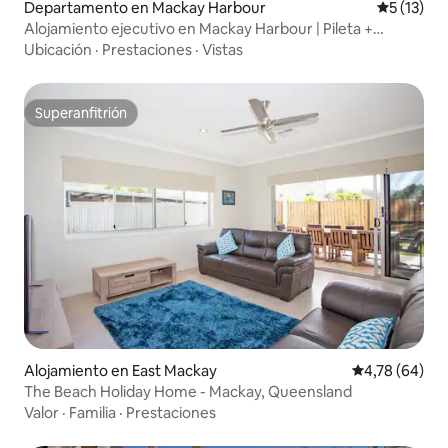
Departamento en Mackay Harbour
Calificaci
5 (13)
Alojamiento ejecutivo en Mackay Harbour | Pileta +
estacionamiento
Ubicación
·
Prestaciones
·
Vistas
Superanfitrión
Superanfitrión
Alojamiento en East Mackay
Calificación p
4,78 (64)
The Beach Holiday Home - Mackay, Queensland
Valor
·
Familia
·
Prestaciones