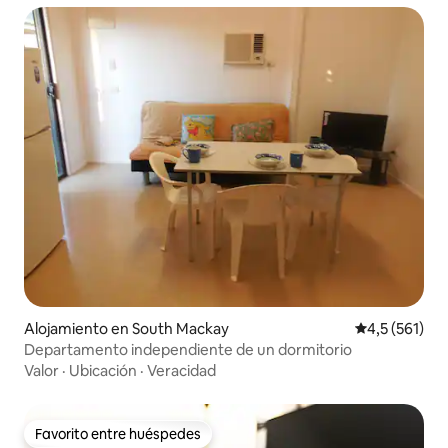
Alojamiento en South Mackay
Calificación 
4,5 (561)
Departamento independiente de un dormitorio
Valor
·
Ubicación
·
Veracidad
Favorito entre huéspedes
Favorito entre huéspedes