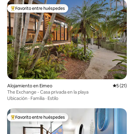
Favorito entre huéspedes
Favorito entre los huéspedes más destacados
Alojamiento en Eimeo
Calificaci
5 (21)
The Exchange - Casa privada en la playa
Ubicación
·
Familia
·
Estilo
Favorito entre huéspedes
Favorito entre los huéspedes más destacados