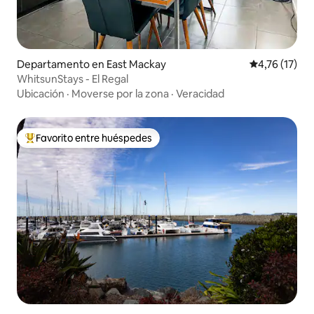
Departamento en East Mackay
Calificación 
4,76 (17)
WhitsunStays - El Regal
Ubicación
·
Moverse por la zona
·
Veracidad
Favorito entre huéspedes
Favorito entre los huéspedes más destacados