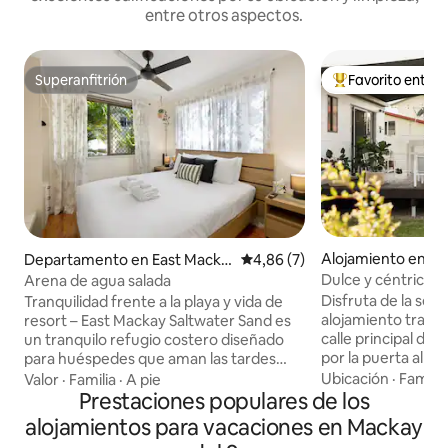
entre otros aspectos.
Superanfitrión
Favorito entre
Superanfitrión
Favorito entre l
Alojamiento en N
Departamento en East Macka
Calificación promedio: 4,86 de
4,86 (7)
ay
y
Dulce y céntrico
Arena de agua salada
Disfruta de la senc
Tranquilidad frente a la playa y vida de
alojamiento tranqui
resort – East Mackay Saltwater Sand es
calle principal de
un tranquilo refugio costero diseñado
por la puerta al 
para huéspedes que aman las tardes
Gooseponds, que l
tranquilas, la brisa del mar y la vida
Ubicación
·
Familia
Valor
·
Familia
·
A pie
de patinaje, estaci
relajada de un complejo turístico.
Prestaciones populares de los
parques infantiles 
Ubicado en un complejo frente a la playa
alojamientos para vacaciones en Mackay
comunitaria, tabe
de estilo tiki con acceso privado a la