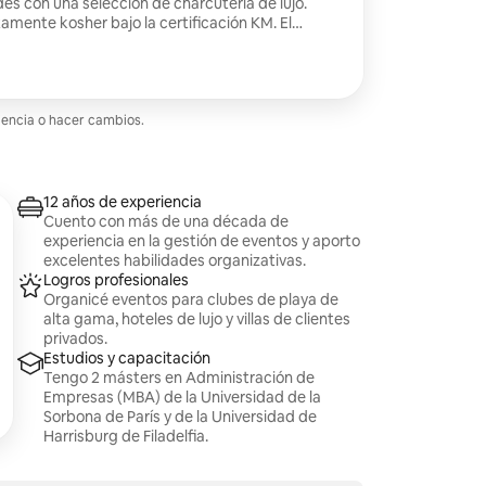
s con una selección de charcutería de lujo.
mente kosher bajo la certificación KM. El
una selección de 3 productos de charcutería
, rosette, bresaola, salami y chorizo. También
jo adicionales a tu elección: prosciutto, copa,
ciones: frutas de
dratadas, pepinos y zanahorias, aceitunas y
iencia o hacer cambios.
 galletas saladas variadas, pretzels, y mostaza e
12 años de experiencia
Cuento con más de una década de
experiencia en la gestión de eventos y aporto
excelentes habilidades organizativas.
Logros profesionales
Organicé eventos para clubes de playa de
alta gama, hoteles de lujo y villas de clientes
privados.
Estudios y capacitación
Tengo 2 másters en Administración de
Empresas (MBA) de la Universidad de la
Sorbona de París y de la Universidad de
Harrisburg de Filadelfia.