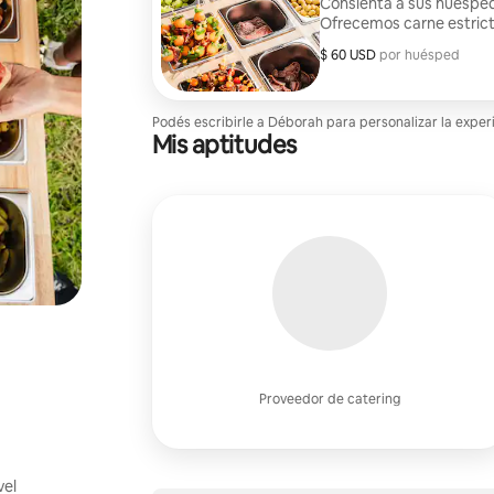
Consienta a sus huéspede
Ofrecemos carne estricta
paquete Deluxe incluye 
$ 60 USD
$ 60 USD por huésped
por huésped
gourmet: salchichón francés
incluye 2 embutidos de lu
pata negra y brochetas de lujo. Incluye todas las guarni
temporada, frutas deshi
Podés escribirle a Déborah para personalizar la exper
Mis aptitudes
pepinillos, frutos secos,
higos.
Proveedor de catering
vel