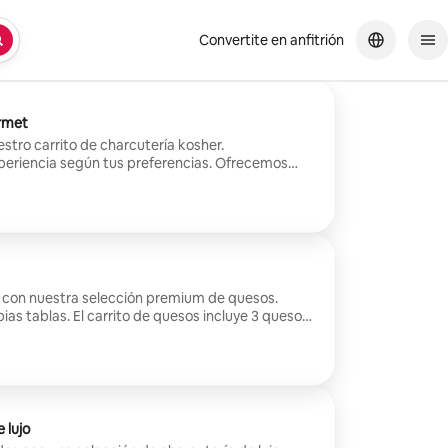
Convertite en anfitrión
rmet
stro carrito de charcutería kosher.
eriencia según tus preferencias. Ofrecemos
er bajo la certificación KM. Supervisión
 gourmet: salchichón francés, roseta, bresaola,
inos y zanahorias, aceitunas y pepinillos, frutos
ariadas, pretzels, y mostaza e higos.
 con nuestra selección premium de quesos.
quesos incluye 3 quesos:
es: frutas de
ratadas, aceitunas, pepinillos, frutos secos,
ls y mermelada de miel e higos.
 lujo