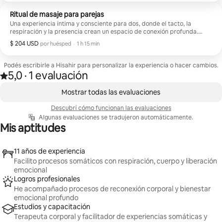
Ritual de masaje para parejas
Una experiencia íntima y consciente para dos, donde el tacto, la
respiración y la presencia crean un espacio de conexión profunda.
Ideal para fortalecer vínculos, relajarse juntos y compartir un momento
$ 204 USD
$ 204 USD por huésped
,
por huésped
·
1 h 15 min
de bienestar, cuidado y armonía en pareja.
Podés escribirle a Hisahir para personalizar la experiencia o hacer cambios.
5,0
·
1 evaluación
Calificación: 5,0 de 5 estrellas, según 1 evaluación
,
Se muestran 0 de 0 elementos
Mostrar todas las evaluaciones
Descubrí cómo funcionan las evaluaciones
Algunas evaluaciones se tradujeron automáticamente.
Mis aptitudes
11 años de experiencia
Facilito procesos somáticos con respiración, cuerpo y liberación
emocional
Logros profesionales
He acompañado procesos de reconexión corporal y bienestar
emocional profundo
Estudios y capacitación
Terapeuta corporal y facilitador de experiencias somáticas y