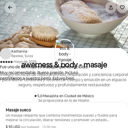
Ir
al
contenido
Katharina
Basilea, Suiza
·
mayo de 2026
awerness & body - masaje
,
Fue uno de los mejores masajes que he recibido.
Muy recomendable. Buena presión. Incluso
Integro técnicas de tejido profundo, respiración y conciencia corporal
permitieron a nuestro perro. Estuvo bien.
para liberar tensiones y reconectar cuerpo y emoción en un espacio
seguro, respetuoso y profundamente restaurador
5,0
·
Masajista en Ciudad de México
,
Se proporciona en lo de Hisahir.
Masaje sueco
Un masaje relajante que combina movimientos suaves y fluidos para
mejorar la circulación, liberar tensiones y promover un estado
profundo de calma. Ideal para reducir el estrés, relajar el sistema
$ 93 USD
$ 93 USD por huésped
,
por huésped
·
1 h 30 min