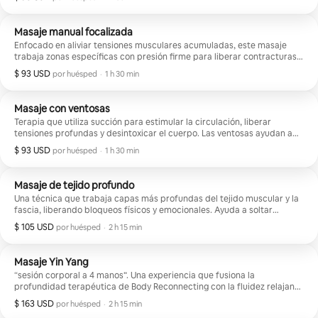
nervioso y reconectar con el cuerpo desde la suavidad y el bienestar.
Masaje manual focalizada
Enfocado en aliviar tensiones musculares acumuladas, este masaje
trabaja zonas específicas con presión firme para liberar contracturas,
mejorar la movilidad y reducir el dolor físico. Perfecto para quienes
$ 93 USD
$ 93 USD por huésped
,
por huésped
·
1 h 30 min
cargan estrés corporal o molestias por actividad física o rutina diaria.
Masaje con ventosas
Terapia que utiliza succión para estimular la circulación, liberar
tensiones profundas y desintoxicar el cuerpo. Las ventosas ayudan a
desbloquear la fascia, aliviar dolores musculares y activar procesos
$ 93 USD
$ 93 USD por huésped
,
por huésped
·
1 h 30 min
naturales de recuperación. Ideal para relajar, desinflamar y reconectar
con el cuerpo desde una sensación intensa y liberadora.
Masaje de tejido profundo
Una técnica que trabaja capas más profundas del tejido muscular y la
fascia, liberando bloqueos físicos y emocionales. Ayuda a soltar
tensiones crónicas, mejorar la postura y generar una sensación de
$ 105 USD
$ 105 USD por huésped
,
por huésped
·
2 h 15 min
alivio profundo y duradero en el cuerpo.
Masaje Yin Yang
“sesión corporal a 4 manos”. Una experiencia que fusiona la
profundidad terapéutica de Body Reconnecting con la fluidez relajante
del masaje sueco (relajante), creando un equilibrio entre liberación y
$ 163 USD
$ 163 USD por huésped
,
por huésped
·
2 h 15 min
descanso profundo.