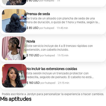
$ 60 USD
$ 60 USD por huésped
,
por huésped
·
1 h
Prensa de seda
Se trata de un alisado con plancha de seda de una
hora de duración, o quizá de 1 hora y media, según la
densidad de tu cabello. Este servicio incluye lavado
$ 85 USD
$ 85 USD por huésped
,
por huésped
·
1 h 45 min
completo, secado con secador, peinado (plancha o
rizos) y, si es necesario, un corte.
Novia
Este servicio incluye de 4 a 8 trenzas rápidas con
extensión, con cabello incluido.
$ 110 USD
$ 110 USD por huésped
,
por huésped
·
1 h 15 min
No incluir las extensiones cosidas
Esta sesión incluye un trenzado protector con
redecilla, seguido de peinado. El cabello no está
incluido.
$ 160 USD
$ 160 USD por huésped
,
por huésped
·
2 h 15 min
Podés escribirle a Jordyn para personalizar la experiencia o hacer cambios.
Mis aptitudes