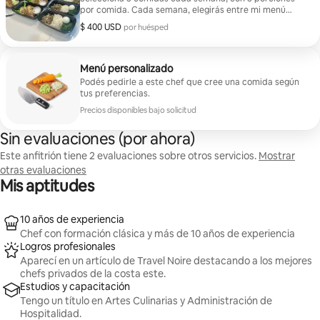
por comida. Cada semana, elegirás entre mi menú
elaborado por el chef, haciendo que la preparación de
$ 400 USD
$ 400 USD por huésped
por huésped
comidas en el hogar sea simple, ágil y completamente
libre de estrés.
Menú personalizado
Podés pedirle a este chef que cree una comida según
tus preferencias.
Precios disponibles bajo solicitud
Sin evaluaciones (por ahora)
Este anfitrión tiene 2 evaluaciones sobre otros servicios.
Mostrar
otras evaluaciones
Mis aptitudes
10 años de experiencia
Chef con formación clásica y más de 10 años de experiencia
Logros profesionales
Aparecí en un artículo de Travel Noire destacando a los mejores
chefs privados de la costa este.
Estudios y capacitación
Tengo un título en Artes Culinarias y Administración de
Hospitalidad.