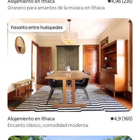
Alojamiento en Ithaca
Calificación pr
4,96 (235)
Granero para amantes de la música en Ithaca
Favorito entre huéspedes
Favorito entre huéspedes
Alojamiento en Ithaca
Calificación 
4,9 (160)
Encanto clásico, comodidad moderna