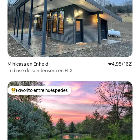
Minicasa en Enfield
Calificación p
4,95 (162)
Tu base de senderismo en FLX
Favorito entre huéspedes
Favorito entre los huéspedes más destacados