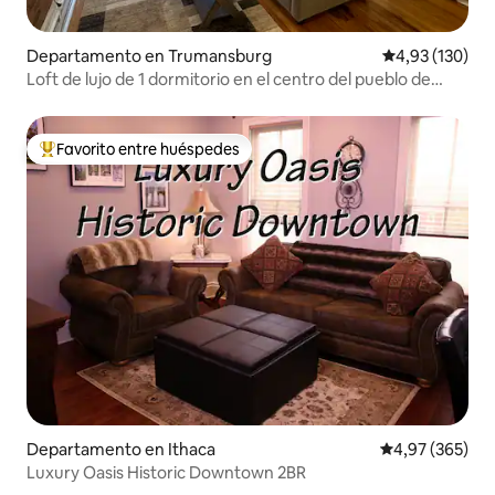
Departamento en Trumansburg
Calificación p
4,93 (130)
Loft de lujo de 1 dormitorio en el centro del pueblo de
Trumansburg
Favorito entre huéspedes
Favorito entre los huéspedes más destacados
Departamento en Ithaca
Calificación pr
4,97 (365)
Luxury Oasis Historic Downtown 2BR