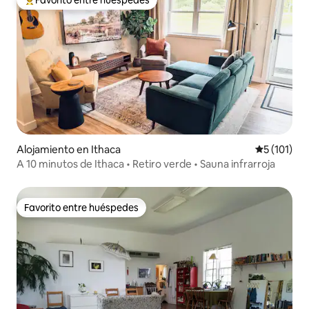
Favorito entre huéspedes
Favorito entre los huéspedes más destacados
Alojamiento en Ithaca
Calificació
5 (101)
A 10 minutos de Ithaca • Retiro verde • Sauna infrarroja
Favorito entre huéspedes
Favorito entre huéspedes