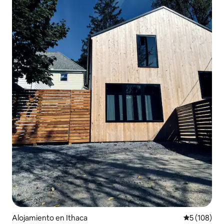
Alojamiento en Ithaca
Calificació
5 (108)