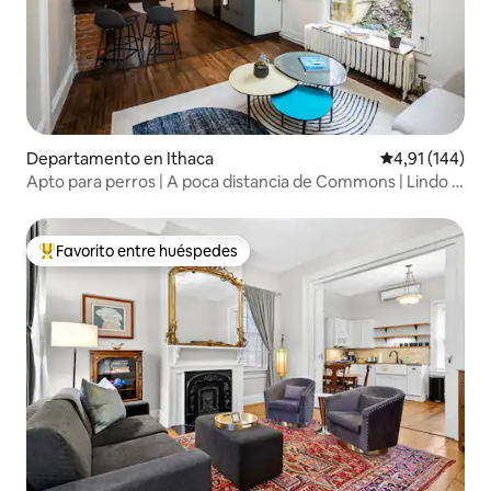
Departamento en Ithaca
Calificación p
4,91 (144)
Apto para perros | A poca distancia de Commons | Lindo y
acogedor
Favorito entre huéspedes
Favorito entre los huéspedes más destacados