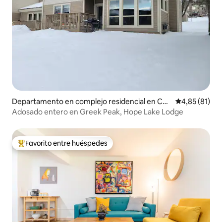
Departamento en complejo residencial en Cor
Calificación 
4,85 (81)
tland
Adosado entero en Greek Peak, Hope Lake Lodge
Favorito entre huéspedes
Favorito entre los huéspedes más destacados