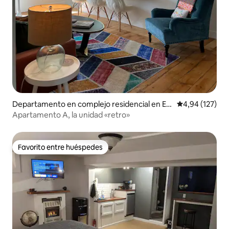
Departamento en complejo residencial en El
Calificación p
4,94 (127)
mira
Apartamento A, la unidad «retro»
Favorito entre huéspedes
Favorito entre huéspedes