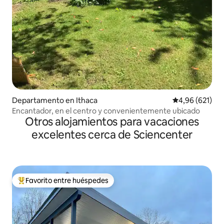
Departamento en Ithaca
Calificación pr
4,96 (621)
Encantador, en el centro y convenientemente ubicado
Otros alojamientos para vacaciones
excelentes cerca de Sciencenter
Favorito entre huéspedes
Favorito entre los huéspedes más destacados