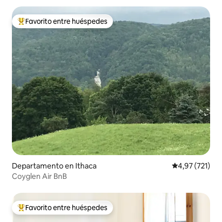
Favorito entre huéspedes
Favorito entre los huéspedes más destacados
Departamento en Ithaca
Calificación p
4,97 (721)
Coyglen Air BnB
Favorito entre huéspedes
Favorito entre los huéspedes más destacados