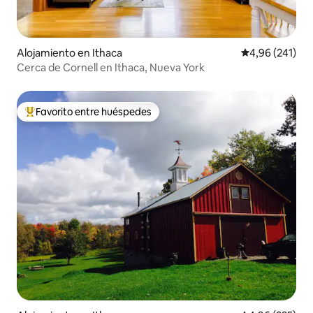
Alojamiento en Ithaca
Calificación pr
4,96 (241)
Cerca de Cornell en Ithaca, Nueva York
Favorito entre huéspedes
Favorito entre los huéspedes más destacados