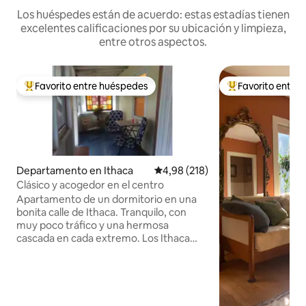
Los huéspedes están de acuerdo: estas estadías tienen
excelentes calificaciones por su ubicación y limpieza,
entre otros aspectos.
Favorito entre huéspedes
Favorito entre
Favorito entre los huéspedes más destacados
Favorito entre l
Departamento en Ithaca
Calificación promedio: 4,98 de 5
4,98 (218)
Clásico y acogedor en el centro
Apartamento de un dormitorio en una
bonita calle de Ithaca. Tranquilo, con
muy poco tráfico y una hermosa
cascada en cada extremo. Los Ithaca
Commons, el mercado de agricultores y
el autobús al campus de Cornell están a
4 manzanas de distancia. Stewart Park
está a 20 minutos a pie. La unidad está
en el piso superior de un dúplex, con el