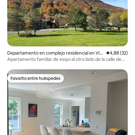
Departamento en complejo residencial en Vir
Calificación p
4,88 (32)
gil
Apartamento familiar de esquí al otro lado de la calle de
Greek Peak
Favorito entre huéspedes
Favorito entre huéspedes