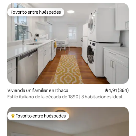
Favorito entre huéspedes
Favorito entre huéspedes
Vivienda unifamiliar en Ithaca
Calificación pr
4,91 (364)
Estilo italiano de la década de 1890 | 3 habitaciones ideal
para familias
Favorito entre huéspedes
Favorito entre los huéspedes más destacados