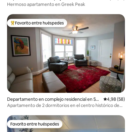
tland
Hermoso apartamento en Greek Peak
Favorito entre huéspedes
Favorito entre los huéspedes más destacados
Departamento en complejo residencial en Sen
Calificación p
4,98 (58)
eca Falls
Apartamento de 2 dormitorios en el centro histórico de
Seneca Falls
Favorito entre huéspedes
Favorito entre huéspedes