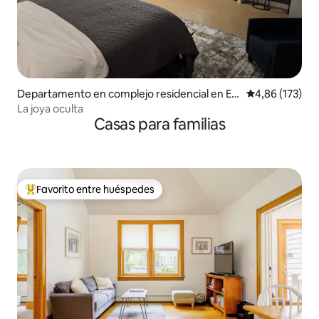
Departamento en complejo residencial en En
Calificación p
4,86 (173)
dicott
La joya oculta
Casas para familias
Favorito entre huéspedes
Favorito entre los huéspedes más destacados