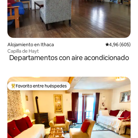
Alojamiento en Ithaca
Calificación pr
4,96 (605)
Capilla de Hayt
Departamentos con aire acondicionado
Favorito entre huéspedes
Favorito entre los huéspedes más destacados