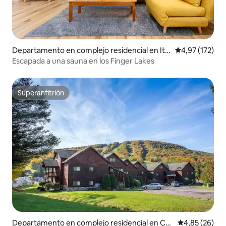
Departamento en complejo residencial en Ith
Calificación p
4,97 (172)
aca
Escapada a una sauna en los Finger Lakes
Superanfitrión
Superanfitrión
Departamento en complejo residencial en Cor
Calificación p
4,85 (26)