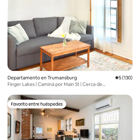
Departamento en Trumansburg
Calificació
5 (130)
Finger Lakes | Caminá por Main St | Cerca de
Ithaca/Cornell
Favorito entre huéspedes
Favorito entre huéspedes