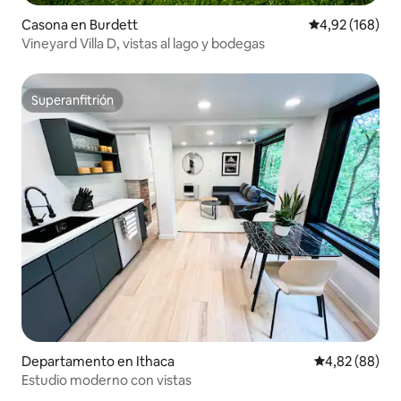
Casona en Burdett
Calificación pr
4,92 (168)
Vineyard Villa D, vistas al lago y bodegas
Superanfitrión
Superanfitrión
Departamento en Ithaca
Calificación p
4,82 (88)
Estudio moderno con vistas