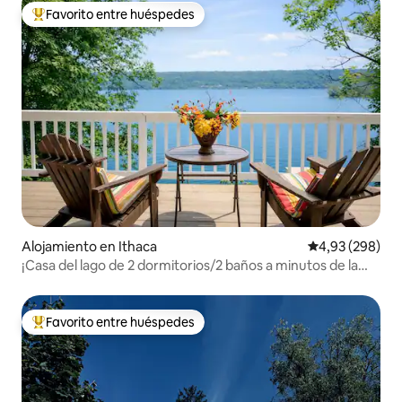
Favorito entre huéspedes
Favorito entre los huéspedes más destacados
Alojamiento en Ithaca
Calificación pr
4,93 (298)
¡Casa del lago de 2 dormitorios/2 baños a minutos de la
ciudad y el campus!
Favorito entre huéspedes
Favorito entre los huéspedes más destacados