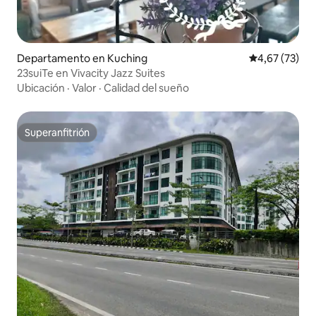
Departamento en Kuching
Calificación 
4,67 (73)
23suiTe en Vivacity Jazz Suites
Ubicación
·
Valor
·
Calidad del sueño
Superanfitrión
Superanfitrión