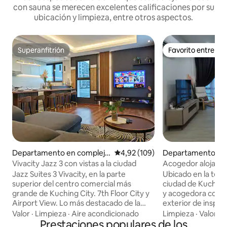
con sauna se merecen excelentes calificaciones por su
ubicación y limpieza, entre otros aspectos.
Superanfitrión
Favorito entre h
Superanfitrión
Favorito entre h
Departamento en complejo
Calificación promedio: 4,92 de 5
4,92 (109)
Departamento en
residencial en Kuching
Vivacity Jazz 3 con vistas a la ciudad
Acogedor alojamie
Jazz Suites 3 Vivacity, en la parte
Ubicado en la terce
superior del centro comercial más
ciudad de Kuching.
grande de Kuching City. 7th Floor City y
y acogedora con di
Airport View. Lo más destacado de la
exterior de inspir
vivienda. 1. purificador DE agua DE
de centros comerc
Valor
·
Limpieza
·
Aire acondicionado
Limpieza
·
Valor
·
E
CUCO 2. Secadora de lavandería 3. Ropa
Prestaciones populares de los
hospitales, mercad