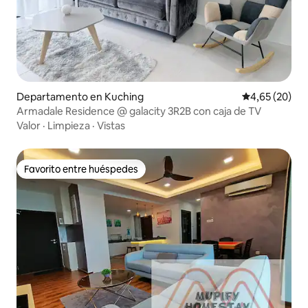
Departamento en Kuching
Calificación p
4,65 (20)
Armadale Residence @ galacity 3R2B con caja de TV
Valor
·
Limpieza
·
Vistas
Favorito entre huéspedes
Favorito entre huéspedes