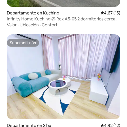
Departamento en Kuching
Calificación 
4,67 (15)
Infinity Home Kuching @ Rex A5-05 2 dormitorios cerca
de KPJ
Valor
·
Ubicación
·
Confort
Superanfitrión
Superanfitrión
Departamento en Sibu
Calificación 
4,92 (12)