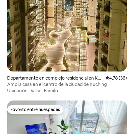
Departamento en complejo residencial en Kuc
Calificación 
4,78 (36)
hing
Amplia casa en el centro de la ciudad de Kuching
Ubicación
·
Valor
·
Familia
Favorito entre huéspedes
Favorito entre huéspedes