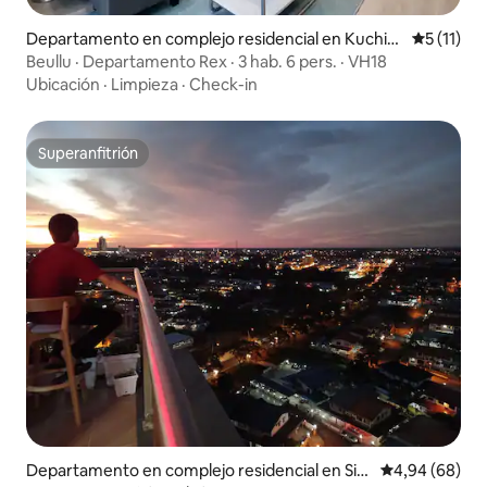
Departamento en complejo residencial en Kuchin
Calificaci
5 (11)
g
Beullu · Departamento Rex · 3 hab. 6 pers. · VH18
Ubicación
·
Limpieza
·
Check-in
Superanfitrión
Superanfitrión
Departamento en complejo residencial en Sib
Calificación p
4,94 (68)