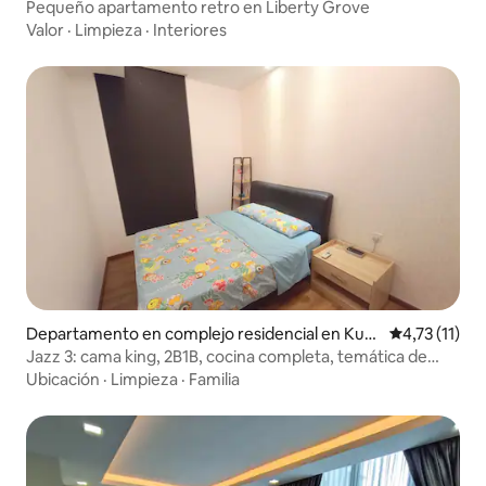
g
Pequeño apartamento retro en Liberty Grove
Valor
·
Limpieza
·
Interiores
Departamento en complejo residencial en Kuc
Calificación 
4,73 (11)
hing
Jazz 3: cama king, 2B1B, cocina completa, temática de
Winnie the Pooh
Ubicación
·
Limpieza
·
Familia