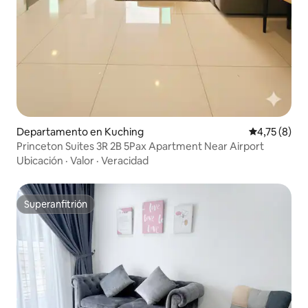
Departamento en Kuching
Calificación
4,75 (8)
Princeton Suites 3R 2B 5Pax Apartment Near Airport
Ubicación
·
Valor
·
Veracidad
Superanfitrión
Superanfitrión