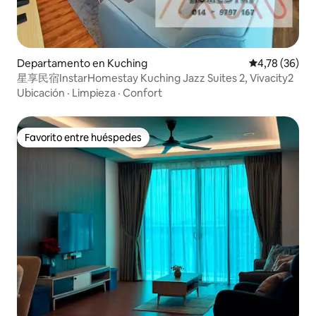
Departamento en Kuching
Calificación 
4,78 (36)
星享民宿InstarHomestay Kuching Jazz Suites 2, Vivacity2
Ubicación
·
Limpieza
·
Confort
Favorito entre huéspedes
Favorito entre huéspedes