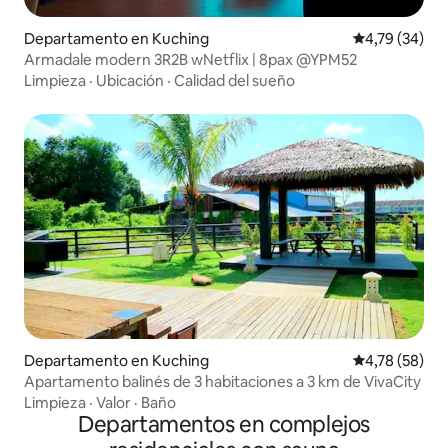
Departamento en Kuching
Calificación 
4,79 (34)
Armadale modern 3R2B wNetflix | 8pax @YPM52
Limpieza
·
Ubicación
·
Calidad del sueño
Departamento en Kuching
Calificación 
4,78 (58)
Apartamento balinés de 3 habitaciones a 3 km de VivaCity
Limpieza
·
Valor
·
Baño
Departamentos en complejos