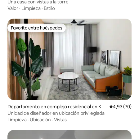
u
Una casa con vistas a la torre
Valor
·
Limpieza
·
Estilo
Favorito entre huéspedes
Favorito entre huéspedes
Departamento en complejo residencial en Kuc
Calificación p
4,93 (70)
hing
Unidad de diseñador en ubicación privilegiada
Limpieza
·
Ubicación
·
Vistas