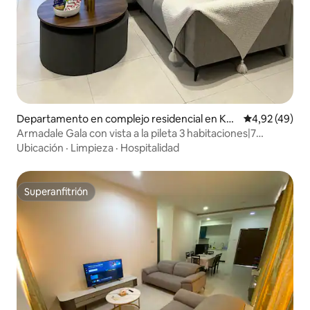
Departamento en complejo residencial en Kuc
Calificación 
4,92 (49)
hing
Armadale Gala con vista a la pileta 3 habitaciones|7
personas
Ubicación
·
Limpieza
·
Hospitalidad
Superanfitrión
Superanfitrión