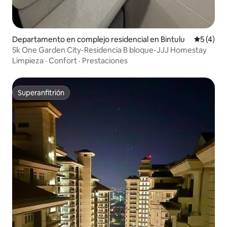
Departamento en complejo residencial en Bintulu
Calificac
5 (4)
Sk One Garden City-Residencia B bloque-JJJ Homestay
Limpieza
·
Confort
·
Prestaciones
Superanfitrión
Superanfitrión