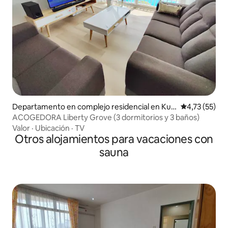
Departamento en complejo residencial en Kuc
Calificación 
4,73 (55)
hing
ACOGEDORA Liberty Grove (3 dormitorios y 3 baños)
Valor
·
Ubicación
·
TV
Otros alojamientos para vacaciones con
sauna