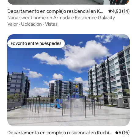
Departamento en complejo residencial en Kuc
Calificación 
4,93 (14)
hing
Nana sweet home en Armadale Residence Galacity
Valor
·
Ubicación
·
Vistas
Favorito entre huéspedes
Favorito entre huéspedes
Departamento en complejo residencial en Kuchin
Calificaci
5 (16)