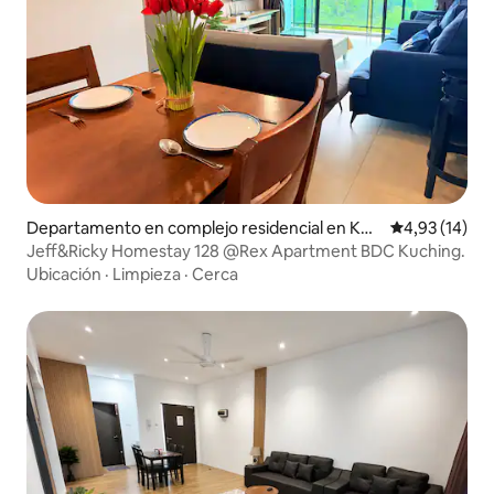
Departamento en complejo residencial en Kuc
Calificación 
4,93 (14)
hing
Jeff&Ricky Homestay 128 @Rex Apartment BDC Kuching.
Ubicación
·
Limpieza
·
Cerca