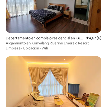
Departamento en complejo residencial en Kuc
Calificación
4,67 (6)
hing
Alojamiento en Kenyalang Riverine Emerald Resort
Limpieza
·
Ubicación
·
Wifi