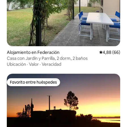
Alojamiento en Federación
Calificación p
4,88 (66)
Casa con Jardín y Parrilla, 2 dorm, 2 baños
Ubicación
·
Valor
·
Veracidad
Favorito entre huéspedes
Favorito entre huéspedes