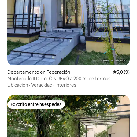
Departamento en Federación
Calificació
5,0 (9)
Montecarlo II Dpto. C NUEVO a 200 m. de termas.
Ubicación
·
Veracidad
·
Interiores
Favorito entre huéspedes
Favorito entre huéspedes