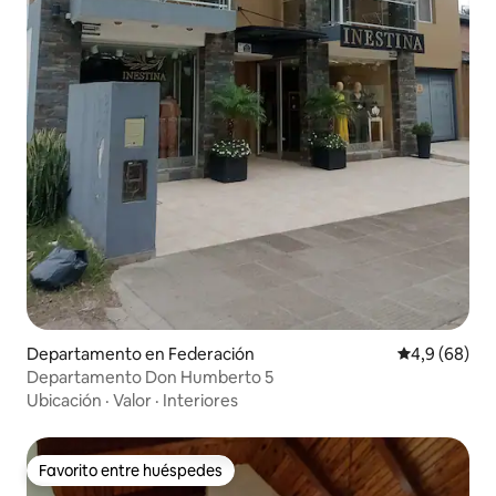
Departamento en Federación
Calificación
4,9 (68)
Departamento Don Humberto 5
Ubicación
·
Valor
·
Interiores
Favorito entre huéspedes
Favorito entre huéspedes