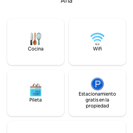
Ana
Equipada con aire
electrodomésticos más modernos. Hay
de primera gama. 
posibilidad de lavar la ropa, hay una
termas y parque a
lavadora y una secadora. Todo en esta
(a 1,5 km por calle de ripio
casa es absolutamente nuevo y está
niños, piscinas, y
hecho de materiales buenos y de
divertirse.
calidad.
Cocina
Wifi
Estacionamiento
Pileta
gratis en la
propiedad