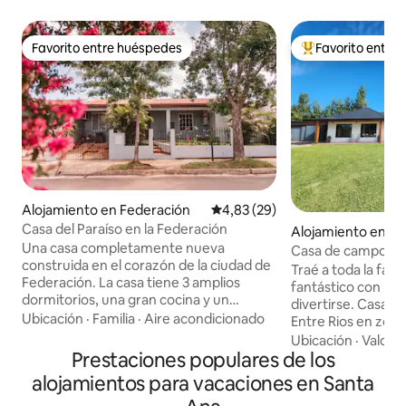
Favorito entre huéspedes
Favorito entre
Favorito entre huéspedes
Favorito entre l
Alojamiento en Federación
Calificación promedio: 4,83 de 
4,83 (29)
Casa del Paraíso en la Federación
Alojamiento en Fe
Una casa completamente nueva
Casa de campo co
construida en el corazón de la ciudad de
termas con pileta
Traé a toda la fami
Federación. La casa tiene 3 amplios
fantástico con mu
dormitorios, una gran cocina y un
divertirse. Casa Chalet en Federación
acogedor jardín. Hay 3 inodoros y dos
Ubicación
·
Familia
·
Aire acondicionado
Entre Rios en zona
duchas en la casa. También hay
pasar unos días de
Ubicación
·
Valor
·
calefacción por suelo radiante en las
Prestaciones populares de los
casa cuenta con pa
áreas de ducha. Un grupo grande de 7-8
ambientes espaci
alojamientos para vacaciones en Santa
personas puede alojar cómodamente.
disfrutar en famili
La casa está equipada con los