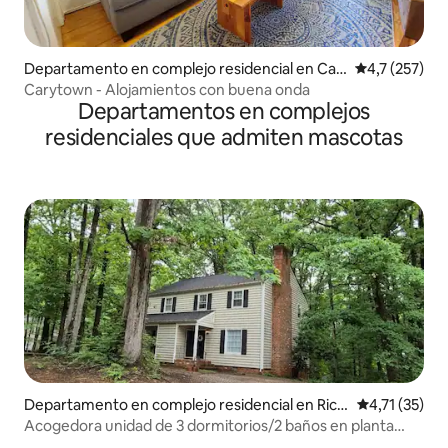
Departamento en complejo residencial en Car
Calificación 
4,7 (257)
ytown
Carytown - Alojamientos con buena onda
Departamentos en complejos
residenciales que admiten mascotas
Departamento en complejo residencial en Rich
Calificación 
4,71 (35)
mond
Acogedora unidad de 3 dormitorios/2 baños en planta
baja/cama king/bomba corta