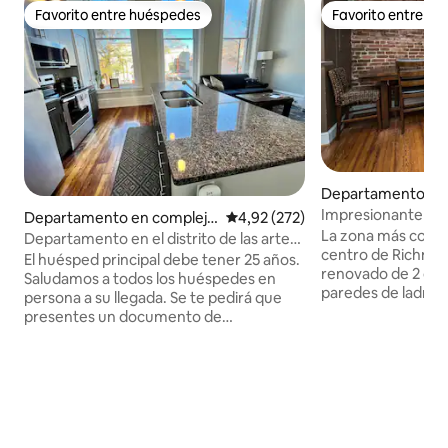
Favorito entre huéspedes
Favorito entre h
Favorito entre huéspedes
Favorito entre h
Departamento en
residencial en The
Impresionante ap
Departamento en complejo
Calificación promedio: 4,92 de 5
4,92 (272)
dormitorios en el 
La zona más color
residencial en Richmond
Departamento en el distrito de las artes,
Richmond
centro de Richmo
restaurantes por doquier, MCV VCU
El huésped principal debe tener 25 años.
renovado de 2 dorm
Saludamos a todos los huéspedes en
paredes de ladrillo
persona a su llegada. Se te pedirá que
Nuestro primer hu
presentes un documento de
imágenes no le hac
identificación oficial válido para hacer
huésped lo llamó s
una copia para nuestros registros.
AIRBNB. Teatros, 
Ubicado en el centro, el almacén recién
cafeterías. Cómod
renovado cuenta con techos de hojalata
tamaño king y un
de 110 años, suelos de corazón de pino,
queen de espuma v
nuevas comodidades que incluyen
pintados a mano. 