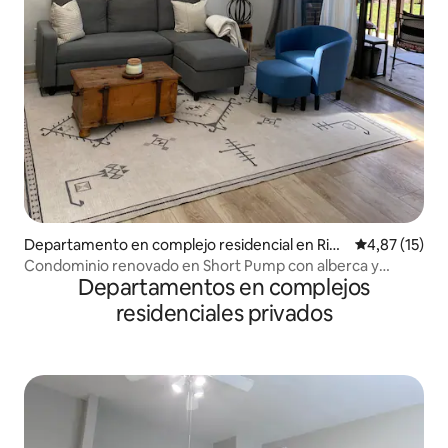
Departamento en complejo residencial en Rich
Calificación 
4,87 (15)
mond
Condominio renovado en Short Pump con alberca y
Departamentos en complejos
parque. Tranquilo
residenciales privados