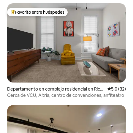
Favorito entre huéspedes
Favorito entre los huéspedes más destacados
Departamento en complejo residencial en Rich
Calificación
5,0 (32)
mond
Cerca de VCU, Altria, centro de convenciones, anfiteatro