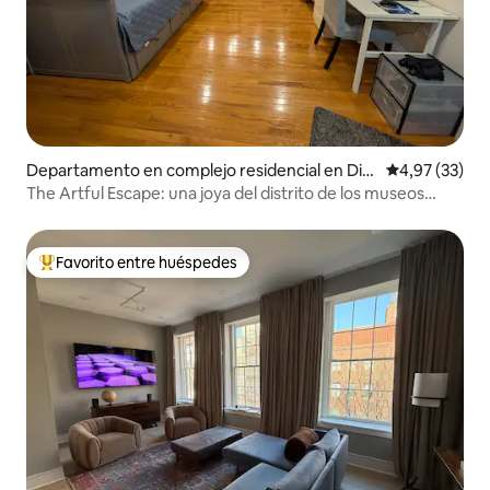
Departamento en complejo residencial en Dist
Calificación 
4,97 (33)
rito de los Museos
The Artful Escape: una joya del distrito de los museos
1 habitación/1 baño
Favorito entre huéspedes
Favorito entre los huéspedes más destacados