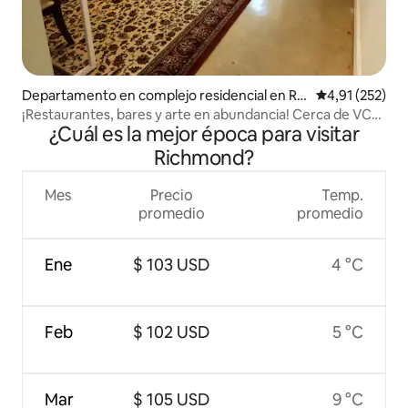
Departamento en complejo residencial en Ric
Calificación p
4,91 (252)
hmond
¡Restaurantes, bares y arte en abundancia! Cerca de VCU
¿Cuál es la mejor época para visitar
MCV CC
Richmond?
Mes
Precio
Temp.
promedio
promedio
Ene
$ 103 USD
4 °C
Feb
$ 102 USD
5 °C
Mar
$ 105 USD
9 °C