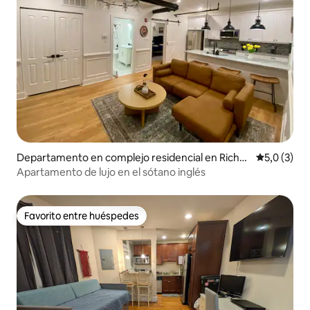
Departamento en complejo residencial en Richm
Calificació
5,0 (3)
ond
Apartamento de lujo en el sótano inglés
Favorito entre huéspedes
Favorito entre huéspedes