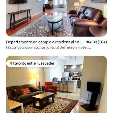
Departamento en complejo residencial en Ri
Calificación pr
4,88 (384)
chmond
Histórico 2 dormitorios junto al Jefferson Hotel,
aparcamiento gratuito 104-2
Favorito entre huéspedes
Favorito entre los huéspedes más destacados