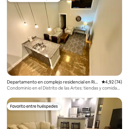
Favorito entre huéspedes
Departamento en complejo residencial en Ric
Calificación 
4,92 (74)
hmond
Condominio en el Distrito de las Artes: tiendas y comida
VCU MCV
Favorito entre huéspedes
Favorito entre huéspedes