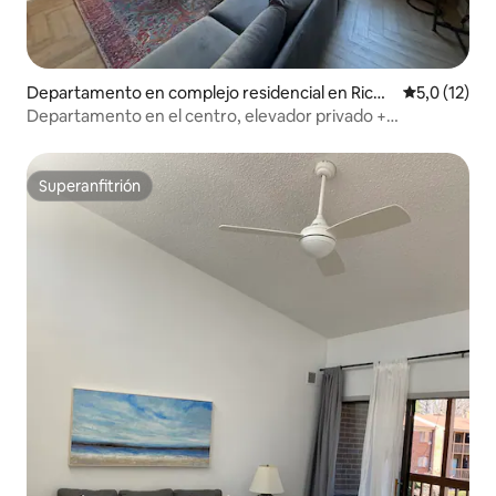
Departamento en complejo residencial en Rich
Calificación
5,0 (12)
mond
Departamento en el centro, elevador privado +
estacionamiento
Superanfitrión
Superanfitrión