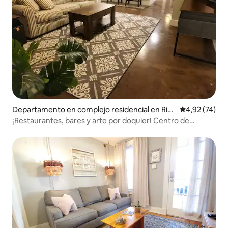
Departamento en complejo residencial en Ric
Calificación 
4,92 (74)
hmond
¡Restaurantes, bares y arte por doquier! Centro de
convenciones VCU MCV