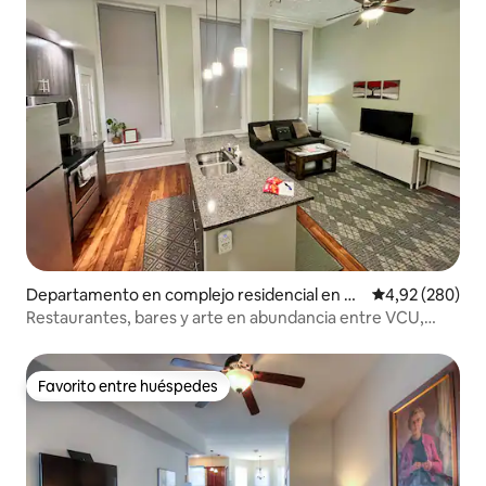
Departamento en complejo residencial en Ri
Calificación pr
4,92 (280)
chmond
Restaurantes, bares y arte en abundancia entre VCU,
MCV y CC
Favorito entre huéspedes
Favorito entre huéspedes