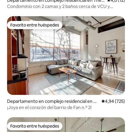
Departamento en complejo residencial en The F
Calificación
4,0 (12)
an
Condominio con 2 camas y 2 baños cerca de VCU y
Kroger
Favorito entre huéspedes
Favorito entre huéspedes
Departamento en complejo residencial en Th
Calificación pr
4,94 (725)
e Fan
¡Joya en el corazón del barrio de Fan n.º 2!
Favorito entre huéspedes
Favorito entre huéspedes