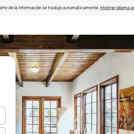
arte de la información se tradujo automáticamente. 
Mostrar idioma or
on las teclas de flecha hacia arriba y hacia abajo o explorá deslizando