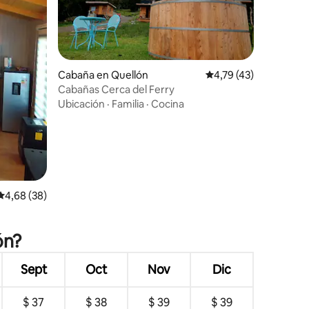
Cabaña en Quellón
Calificación promedio
4,79 (43)
Cabañas Cerca del Ferry
Ubicación
·
Familia
·
Cocina
iones
Calificación promedio: 4,68 de 5. 38 evaluaciones
4,68 (38)
ón?
Sept
Oct
Nov
Dic
$ 37
$ 38
$ 39
$ 39