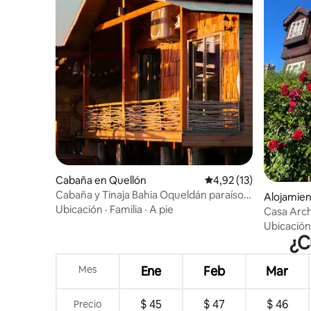
Cabaña en Quellón
Calificación promedio:
4,92 (13)
Cabaña y Tinaja Bahia Oqueldán paraíso
Alojamien
costero
Ubicación
·
Familia
·
A pie
Casa Arch
Ubicación
¿C
Mes
Ene
Feb
Mar
$ 45
$ 47
$ 46
Precio