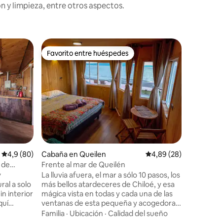
n y limpieza, entre otros aspectos.
Cabaña e
Favorito entre huéspedes
Favor
Favorito entre huéspedes
Favorit
En el Bo
Descubre
sur de ch
bello bos
y conecta
Disfruta 
Valor
·
Fa
llevar el
expresió
fogón cen
la esenci
Calificación promedio: 4,9 de 5. 80 evaluaciones
4,9 (80)
Cabaña en Queilen
Calificación promedio:
4,89 (28)
el bosque
mejores recuerd
 de
Frente al mar de Queilén
descans
y
La lluvia afuera, el mar a sólo 10 pasos, los
ral a solo
más bellos atardeceres de Chiloé, y esa
n interior
mágica vista en todas y cada una de las
quí
ventanas de esta pequeña y acogedora
iloé
casa, toda de madera, siempre
Familia
·
Ubicación
·
Calidad del sueño