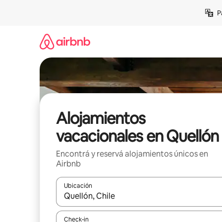
Ir
P
al
contenido
Alojamientos
vacacionales en Quellón
Encontrá y reservá alojamientos únicos en
Airbnb
Ubicación
Cuando los resultados estén disponibles, navegá c
Check-in