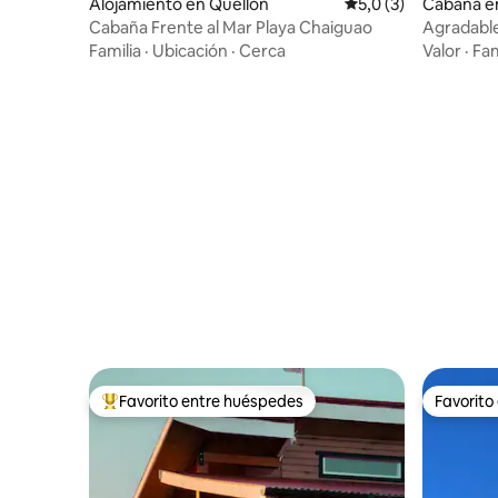
Alojamiento en Quellón
Calificación promedi
5,0 (3)
Cabaña e
Cabaña Frente al Mar Playa Chaiguao
Agradable
cordillera
Familia
·
Ubicación
·
Cerca
Valor
·
Fam
Favorito entre huéspedes
Favorito
Favorito entre los huéspedes más destacados
Favorito