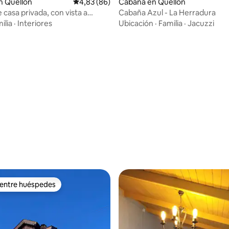
o: 5,0 de 5. 3 evaluaciones
n Quellón
Calificación promedio: 4,83 de 5. 86 evaluac
4,83 (86)
Cabaña en Quellón
 casa privada, con vista a
Cabaña Azul - La Herradura
ilia
·
Interiores
Ubicación
·
Familia
·
Jacuzzi
 entre huéspedes
 entre huéspedes