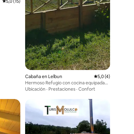
iones
Calificación promedio: 5,0 de 5. 15 evaluaciones
5,0 (15)
Cabaña en Lelbun
Calificación promed
5,0 (4)
Hermoso Refugio con cocina equipada
tinaja, kayak.
Ubicación
·
Prestaciones
·
Confort