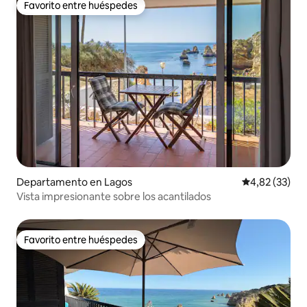
Favorito entre huéspedes
Favorito entre huéspedes
Departamento en Lagos
Calificación 
4,82 (33)
Vista impresionante sobre los acantilados
Favorito entre huéspedes
Favorito entre huéspedes