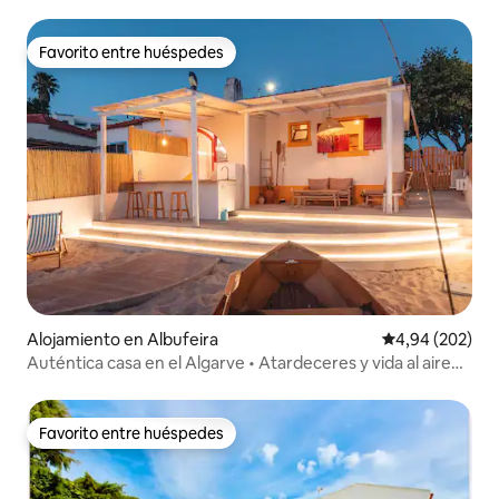
centro de Lagos
Favorito entre huéspedes
Favorito entre huéspedes
Alojamiento en Albufeira
Calificación pr
4,94 (202)
Auténtica casa en el Algarve • Atardeceres y vida al aire
libre
Favorito entre huéspedes
Favorito entre huéspedes