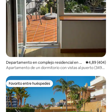
Departamento en complejo residencial en La
Calificación pr
4,89 (404)
gos
Apartamento de un dormitorio con vistas al puerto (3495-
AL)
Favorito entre huéspedes
Favorito entre huéspedes