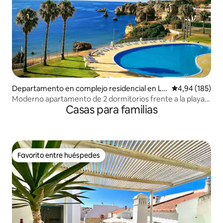
Departamento en complejo residencial en La
Calificación pr
4,94 (185)
gos
Moderno apartamento de 2 dormitorios frente a la playa
Casas para familias
de Doña Ana con piscina
Favorito entre huéspedes
Favorito entre huéspedes