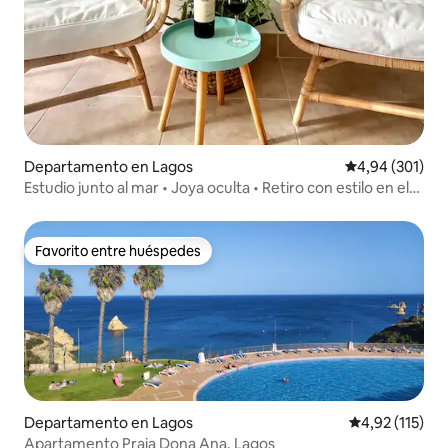
Departamento en Lagos
Calificación pr
4,94 (301)
Estudio junto al mar • Joya oculta • Retiro con estilo en el
jardín
Favorito entre huéspedes
Favorito entre huéspedes
Departamento en Lagos
Calificación p
4,92 (115)
Apartamento Praia Dona Ana, Lagos