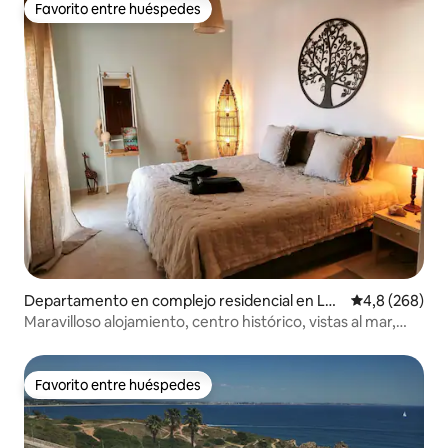
Favorito entre huéspedes
Favorito entre huéspedes
Departamento en complejo residencial en Lag
Calificación p
4,8 (268)
os
Maravilloso alojamiento, centro histórico, vistas al mar,
aire acondicionado y garaje
Favorito entre huéspedes
Favorito entre huéspedes