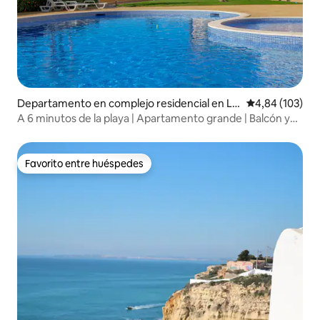
Departamento en complejo residencial en La
Calificación pr
4,84 (103)
gos
A 6 minutos de la playa | Apartamento grande | Balcón y
piscina
Favorito entre huéspedes
Favorito entre huéspedes