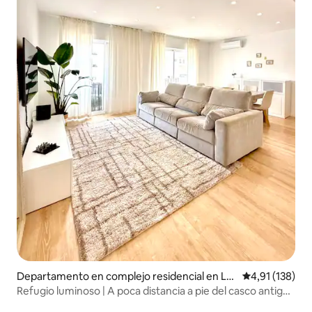
Departamento en complejo residencial en La
Calificación p
4,91 (138)
gos
Refugio luminoso | A poca distancia a pie del casco antiguo
• Estacionamiento y aire acondicionado