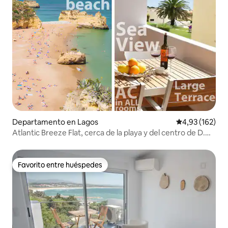
Departamento en Lagos
Calificación p
4,93 (162)
Atlantic Breeze Flat, cerca de la playa y del centro de D.
Ana
Favorito entre huéspedes
Favorito entre huéspedes