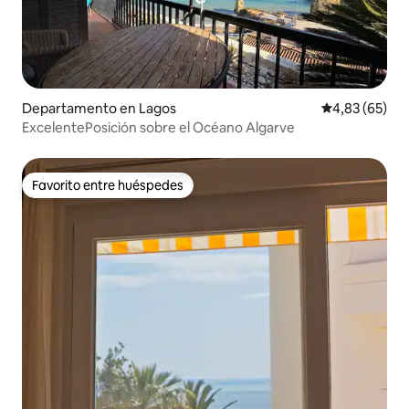
Departamento en Lagos
Calificación p
4,83 (65)
ExcelentePosición sobre el Océano Algarve
Favorito entre huéspedes
Favorito entre huéspedes