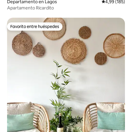
Departamento en Lagos
Calificación pr
4,99 (185)
Apartamento Ricardito
Favorito entre huéspedes
Favorito entre huéspedes