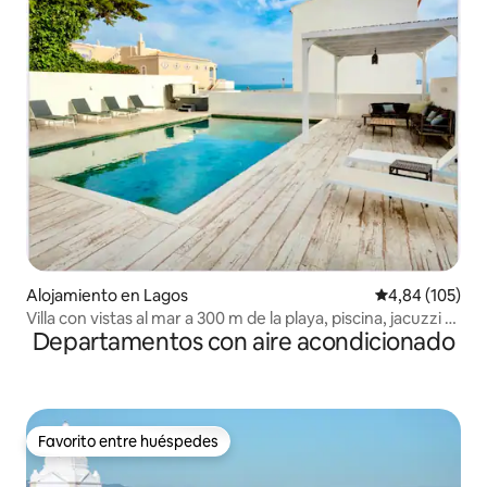
Alojamiento en Lagos
Calificación pr
4,84 (105)
Villa con vistas al mar a 300 m de la playa, piscina, jacuzzi y
Departamentos con aire acondicionado
aire acondicionado
Favorito entre huéspedes
Favorito entre huéspedes