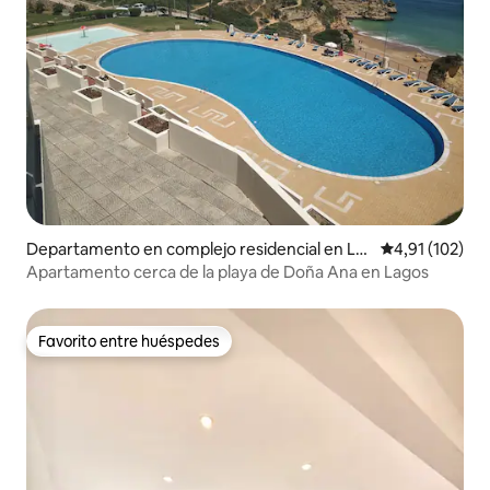
Departamento en complejo residencial en La
Calificación p
4,91 (102)
gos
Apartamento cerca de la playa de Doña Ana en Lagos
Favorito entre huéspedes
Favorito entre huéspedes