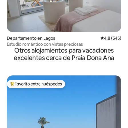
Departamento en Lagos
Calificación p
4,8 (545)
Estudio romántico con vistas preciosas
Otros alojamientos para vacaciones
excelentes cerca de Praia Dona Ana
Favorito entre huéspedes
Favorito entre los huéspedes más destacados