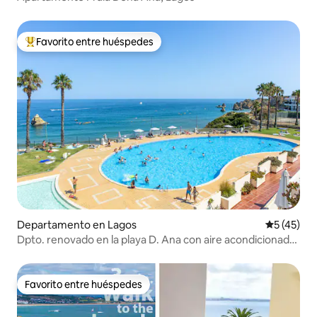
Favorito entre huéspedes
Favorito entre los huéspedes más destacados
Departamento en Lagos
Calificaci
5 (45)
Dpto. renovado en la playa D. Ana con aire acondicionado
y piscina
Favorito entre huéspedes
Favorito entre huéspedes