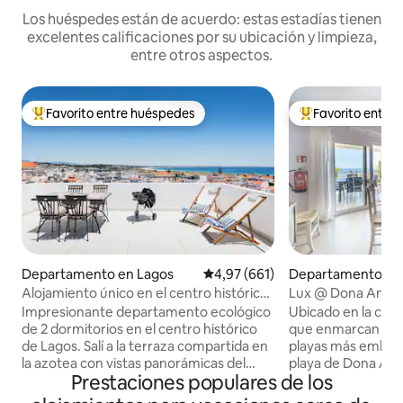
Los huéspedes están de acuerdo: estas estadías tienen
excelentes calificaciones por su ubicación y limpieza,
entre otros aspectos.
Favorito entre huéspedes
Favorito entre
Favorito entre los huéspedes más destacados
Favorito entre l
Departamento en Lagos
Calificación promedio: 4,97 de 5
4,97 (661)
Departamento en
Alojamiento único en el centro histórico
Lux @ Dona Ana Be
- Terraza en la azotea
completas al mar, 
Impresionante departamento ecológico
Ubicado en la cima
de 2 dormitorios en el centro histórico
que enmarcan y pr
de Lagos. Salí a la terraza compartida en
playas más emblem
la azotea con vistas panorámicas del
playa de Dona Ana
Prestaciones populares de los
casco antiguo, la sierra de Monchique y
cuenta con una vist
la playa de Meia Praia, perfecta para
playa y la piscina,