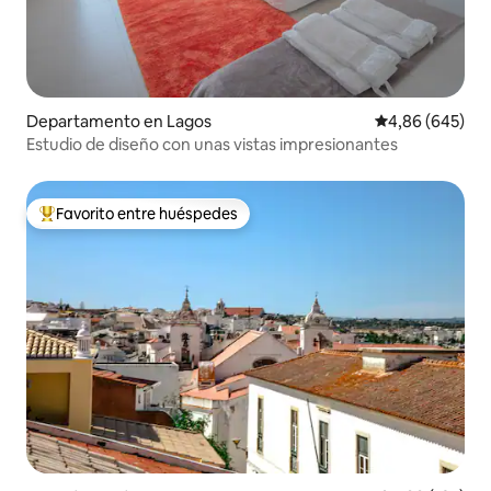
Departamento en Lagos
Calificación pr
4,86 (645)
Estudio de diseño con unas vistas impresionantes
Favorito entre huéspedes
Favorito entre los huéspedes más destacados