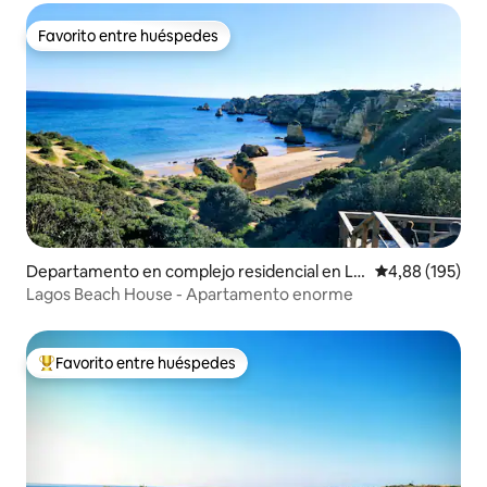
Favorito entre huéspedes
Favorito entre huéspedes
Departamento en complejo residencial en La
Calificación pr
4,88 (195)
gos
Lagos Beach House - Apartamento enorme
Favorito entre huéspedes
Favorito entre los huéspedes más destacados