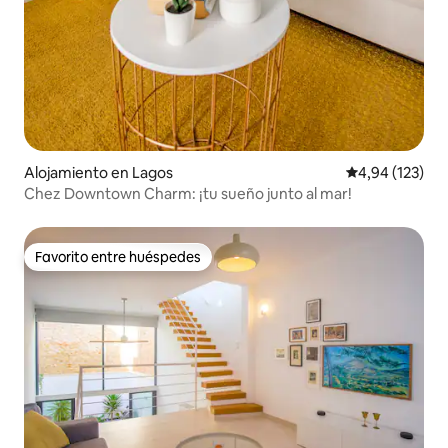
Alojamiento en Lagos
Calificación p
4,94 (123)
Chez Downtown Charm: ¡tu sueño junto al mar!
Favorito entre huéspedes
Favorito entre huéspedes