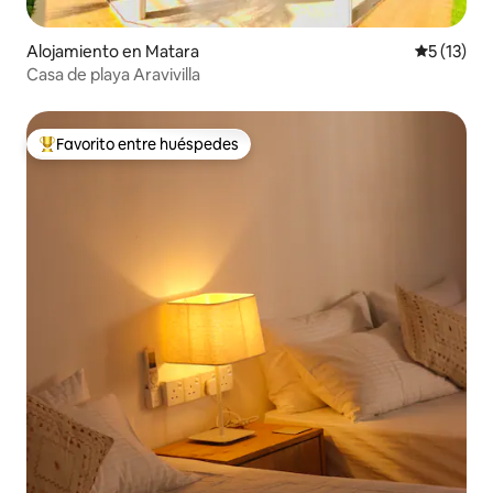
Alojamiento en Matara
Calificaci
5 (13)
Casa de playa Aravivilla
Favorito entre huéspedes
Favorito entre los huéspedes más destacados