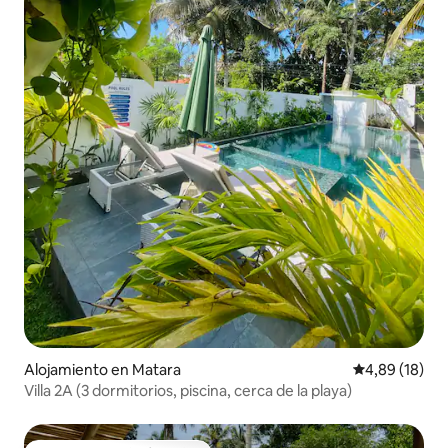
Alojamiento en Matara
Calificación 
4,89 (18)
Villa 2A (3 dormitorios, piscina, cerca de la playa)