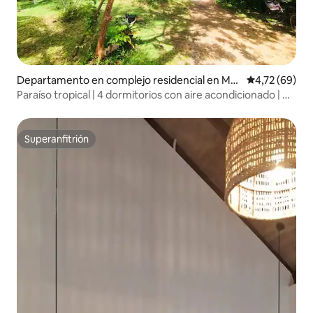
Departamento en complejo residencial en Mat
Calificación 
4,72 (69)
ara
Paraíso tropical | 4 dormitorios con aire acondicionado | A
poca distancia a pie de la playa de Polhena
Superanfitrión
Superanfitrión