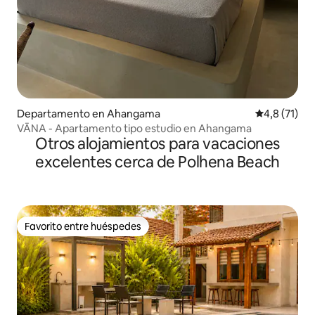
Departamento en Ahangama
Calificación
4,8 (71)
VĀNA - Apartamento tipo estudio en Ahangama
Otros alojamientos para vacaciones
excelentes cerca de Polhena Beach
Favorito entre huéspedes
Favorito entre huéspedes