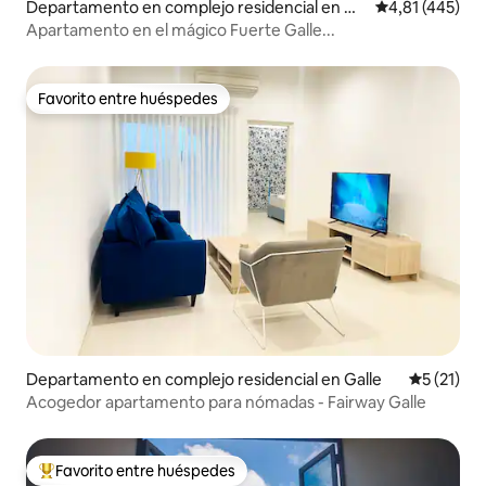
Departamento en complejo residencial en Ga
Calificación p
4,81 (445)
lle
Apartamento en el mágico Fuerte Galle...
Favorito entre huéspedes
Favorito entre huéspedes
Departamento en complejo residencial en Galle
Calificaci
5 (21)
Acogedor apartamento para nómadas - Fairway Galle
Favorito entre huéspedes
Favorito entre los huéspedes más destacados