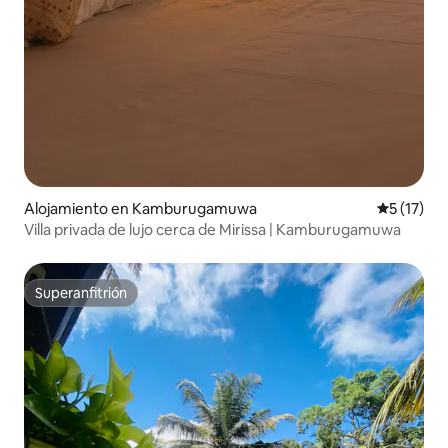
Alojamiento en Kamburugamuwa
Calificaci
5 (17)
Villa privada de lujo cerca de Mirissa | Kamburugamuwa
Superanfitrión
Superanfitrión