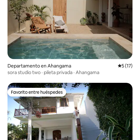
Departamento en Ahangama
Calificaci
5 (17)
sora studio two · pileta privada · Ahangama
Favorito entre huéspedes
Favorito entre huéspedes