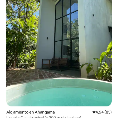
Alojamiento en Ahangama
Calificación p
4,94 (85)
Licuala: Casa tropical (a 300 m de la playa)