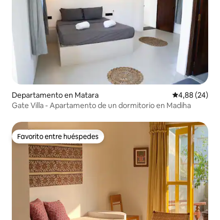
Departamento en Matara
Calificación p
4,88 (24)
Gate Villa - Apartamento de un dormitorio en Madiha
Favorito entre huéspedes
Favorito entre huéspedes