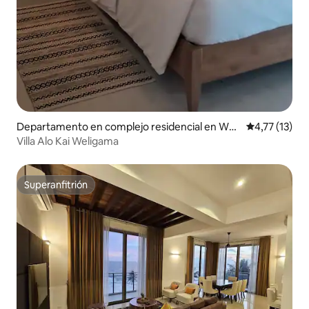
Departamento en complejo residencial en Weli
Calificación 
4,77 (13)
gama
Villa Alo Kai Weligama
Superanfitrión
Superanfitrión