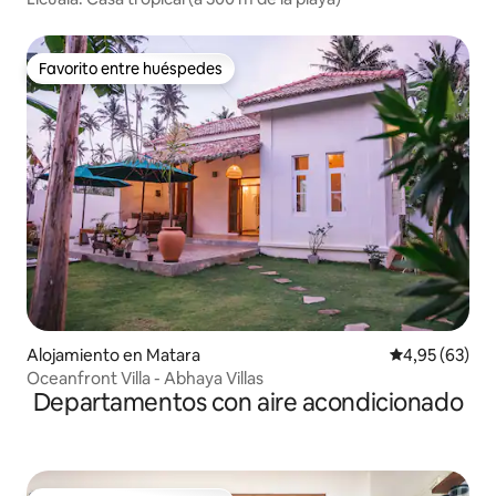
Favorito entre huéspedes
Favorito entre huéspedes
Alojamiento en Matara
Calificación p
4,95 (63)
Oceanfront Villa - Abhaya Villas
Departamentos con aire acondicionado