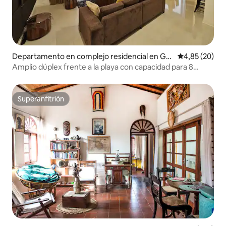
Departamento en complejo residencial en Gall
Calificación p
4,85 (20)
e
Amplio dúplex frente a la playa con capacidad para 8
personas y vista al mar 5 dormitorios y 4 baños
Superanfitrión
Superanfitrión