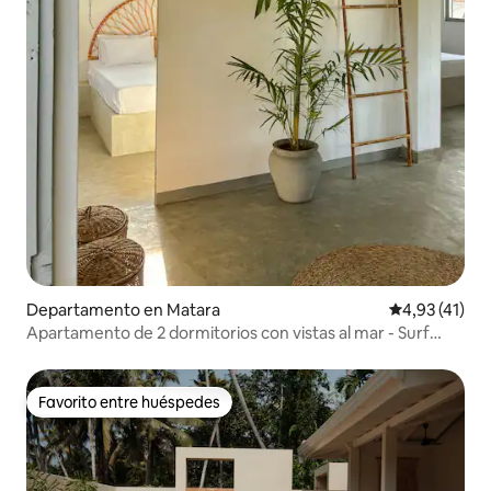
Departamento en Matara
Calificación 
4,93 (41)
Apartamento de 2 dormitorios con vistas al mar - Surf
Lodge
Favorito entre huéspedes
Favorito entre huéspedes