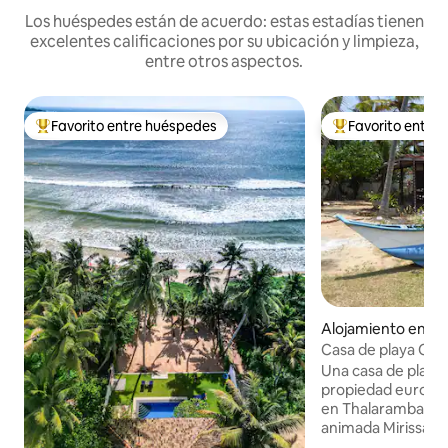
Los huéspedes están de acuerdo: estas estadías tienen
excelentes calificaciones por su ubicación y limpieza,
entre otros aspectos.
Favorito entre huéspedes
Favorito entre
Favorito entre los huéspedes más destacados
Favorito entre l
Alojamiento en Mir
Casa de playa Co
exclusivo con pisc
Una casa de playa
propiedad europea
en Thalaramba, a 
animada Mirissa y
alojamiento elegante. Perfecto p