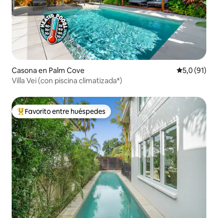
Casona en Palm Cove
Calificación
5,0 (91)
Villa Vei (con piscina climatizada*)
Favorito entre huéspedes
Favorito entre los huéspedes más destacados