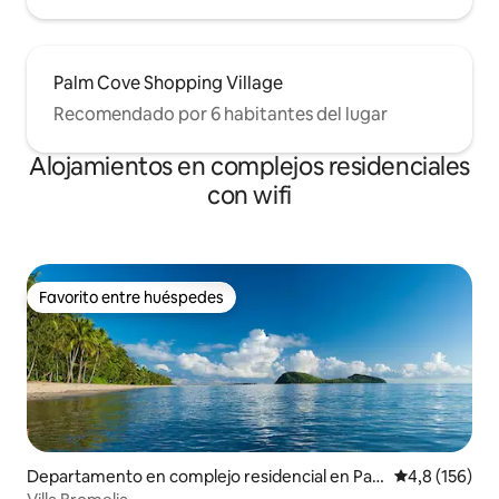
Palm Cove Shopping Village
Recomendado por 6 habitantes del lugar
Alojamientos en complejos residenciales
con wifi
Favorito entre huéspedes
Favorito entre huéspedes
Departamento en complejo residencial en Pal
Calificación 
4,8 (156)
m Cove