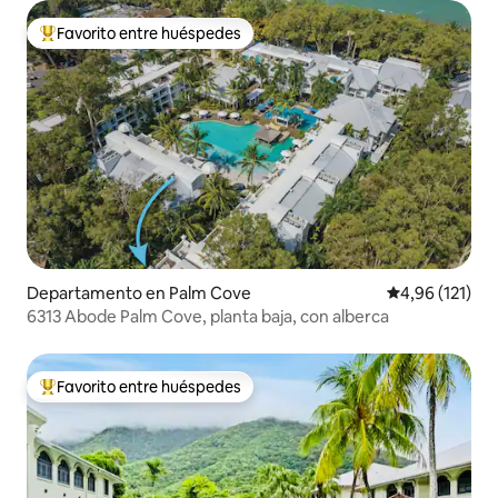
Favorito entre huéspedes
Favorito entre los huéspedes más destacados
Departamento en Palm Cove
Calificación p
4,96 (121)
6313 Abode Palm Cove, planta baja, con alberca
Favorito entre huéspedes
Favorito entre los huéspedes más destacados