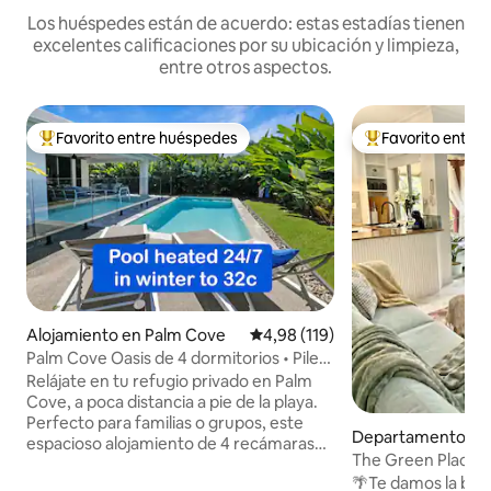
Los huéspedes están de acuerdo: estas estadías tienen
excelentes calificaciones por su ubicación y limpieza,
entre otros aspectos.
Favorito entre huéspedes
Favorito entre
Favorito entre los huéspedes más destacados
Favorito entre l
Alojamiento en Palm Cove
Calificación promedio: 4,98 de 5
4,98 (119)
Palm Cove Oasis de 4 dormitorios • Pileta
climatizada • A pasos de la playa
Relájate en tu refugio privado en Palm
Cove, a poca distancia a pie de la playa.
Perfecto para familias o grupos, este
Departamento en 
espacioso alojamiento de 4 recámaras
rth
The Green Place 
cuenta con alberca climatizada, varias
2 habitaciones en 
🌴Te damos la bie
áreas de estar y todo lo que necesitas. 🌴