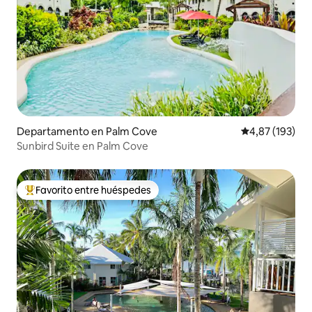
Departamento en Palm Cove
Calificación p
4,87 (193)
Sunbird Suite en Palm Cove
Favorito entre huéspedes
Favorito entre los huéspedes más destacados