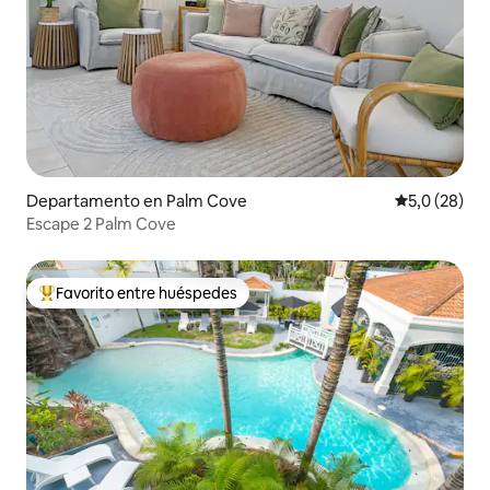
Departamento en Palm Cove
Calificación
5,0 (28)
Escape 2 Palm Cove
Favorito entre huéspedes
Favorito entre los huéspedes más destacados