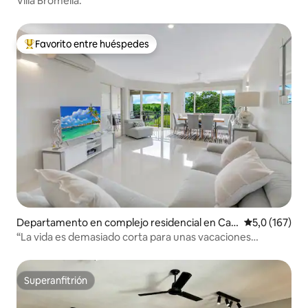
Villa Bromelia.
Favorito entre huéspedes
Favorito entre los huéspedes más destacados
Departamento en complejo residencial en Cair
Calificación 
5,0 (167)
ns North
“La vida es demasiado corta para unas vacaciones
comunes”
Superanfitrión
Superanfitrión