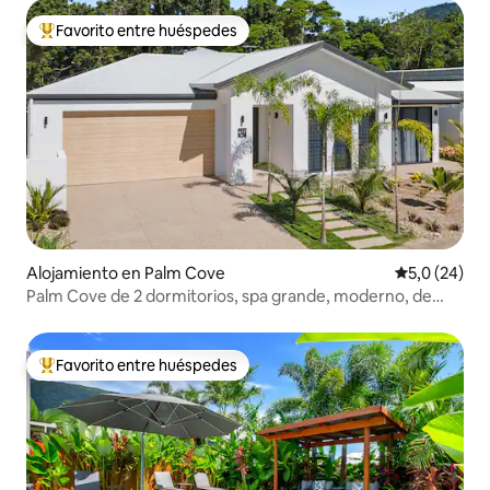
Favorito entre huéspedes
Favorito entre los huéspedes más destacados
Alojamiento en Palm Cove
Calificación
5,0 (24)
Palm Cove de 2 dormitorios, spa grande, moderno, de
nueva construcción
Favorito entre huéspedes
Favorito entre los huéspedes más destacados