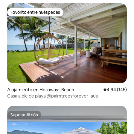
Favorito entre huéspedes
Favorito entre huéspedes
Alojamiento en Holloways Beach
Calificación pr
4,94 (145)
Casa a pie de playa @palmtreesforever_aus
Superanfitrión
Superanfitrión