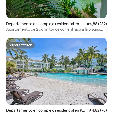
Departamento en complejo residencial en C
Calificación pr
4,88 (282)
airns North
Apartamento de 2 dormitorios con entrada a la piscina
desde el balcón
Superanfitrión
Superanfitrión
Departamento en complejo residencial en Pal
Calificación p
4,82 (76)