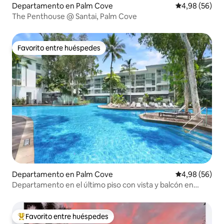
Departamento en Palm Cove
Calificación p
4,98 (56)
The Penthouse @ Santai, Palm Cove
Favorito entre huéspedes
Favorito entre huéspedes
Departamento en Palm Cove
Calificación p
4,98 (56)
Departamento en el último piso con vista y balcón en
PalmCove
Favorito entre huéspedes
Favorito entre los huéspedes más destacados