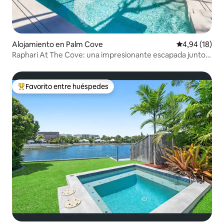
Alojamiento en Palm Cove
Calificación 
4,94 (18)
Raphari At The Cove: una impresionante escapada junto a
la piscina
Favorito entre huéspedes
Favorito entre los huéspedes más destacados