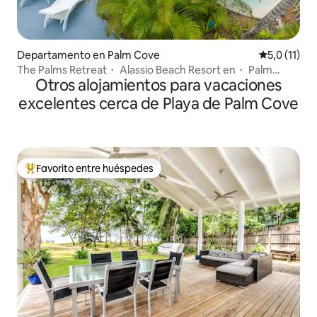
Departamento en Palm Cove
Calificación
5,0 (11)
The Palms Retreat・ Alassio Beach Resort en・ Palm
Otros alojamientos para vacaciones
Cove
excelentes cerca de Playa de Palm Cove
Favorito entre huéspedes
Favorito entre los huéspedes más destacados