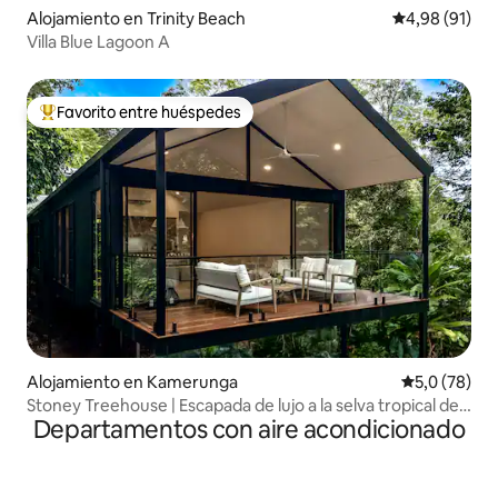
Alojamiento en Trinity Beach
Calificación 
4,98 (91)
Villa Blue Lagoon A
Favorito entre huéspedes
Favorito entre los huéspedes más destacados
Alojamiento en Kamerunga
Calificación
5,0 (78)
Stoney Treehouse | Escapada de lujo a la selva tropical de
Departamentos con aire acondicionado
Cairns