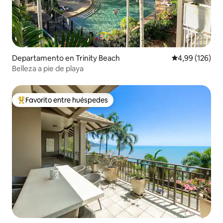
Departamento en Trinity Beach
Calificación pr
4,99 (126)
Belleza a pie de playa
Favorito entre huéspedes
Favorito entre los huéspedes más destacados