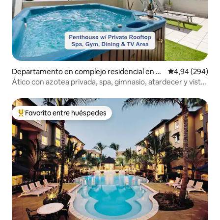
Departamento en complejo residencial en C
Calificación pr
4,94 (294)
airns
Ático con azotea privada, spa, gimnasio, atardecer y vistas
a la montaña
Favorito entre huéspedes
Favorito entre los huéspedes más destacados