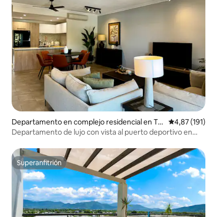
Departamento en complejo residencial en Tri
Calificación p
4,87 (191)
nity Park
Departamento de lujo con vista al puerto deportivo en
Cairns
Superanfitrión
Superanfitrión