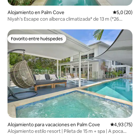
Alojamiento en Palm Cove
Calificación
5,0 (20)
Niyah's Escape con alberca climatizada* de 13 m (*26
grados)
Favorito entre huéspedes
Favorito entre huéspedes
Alojamiento para vacaciones en Palm Cove
Calificación 
4,93 (75)
Alojamiento estilo resort | Pileta de 15 m + spa | A poca
distancia a pie de la playa