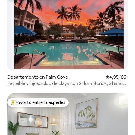
Departamento en Palm Cove
Calificación p
4,95 (66)
Increíble y lujoso club de playa con 2 dormitorios, 2 baños
y acceso a la piscina.
Favorito entre huéspedes
Favorito entre los huéspedes más destacados