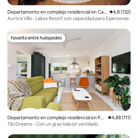
Departamento en complejo residencial en Cair
Calificación 
4,8 (132)
ns North
Aurora Villa - Lakes Resort con capacidad para 5 personas
Favorito entre huéspedes
Favorito entre huéspedes
Departamento en complejo residencial en Par
Calificación p
4,88 (111)
ramatta Park
Tiki Dreams - Con un gran balcón ventilado