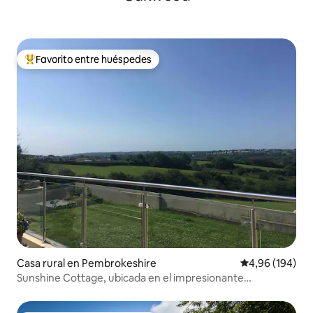
Favorito entre huéspedes
Favorito entre los huéspedes más destacados
Casa rural en Pembrokeshire
Calificación pr
4,96 (194)
Sunshine Cottage, ubicada en el impresionante
Pembrokeshire