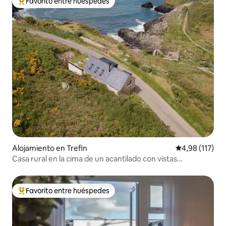
Favorito entre huéspedes
Favorito entre los huéspedes más destacados
Alojamiento en Trefin
Calificación p
4,98 (117)
Casa rural en la cima de un acantilado con vistas
panorámicas
Favorito entre huéspedes
Favorito entre los huéspedes más destacados