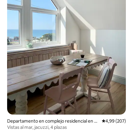
Departamento en complejo residencial en Pe
Calificación pr
4,99 (207)
ndine
Vistas al mar, jacuzzi, 4 plazas