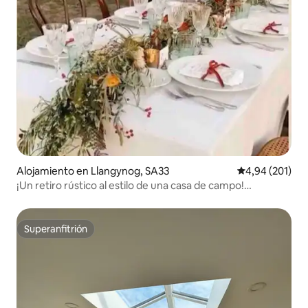
Alojamiento en Llangynog, SA33
Calificación pr
4,94 (201)
¡Un retiro rústico al estilo de una casa de campo!
Capacidad para 4 a 8 personas.
Superanfitrión
Superanfitrión