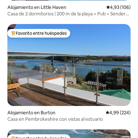
Alojamiento en Little Haven
Calificación pr
4,93 (106)
Casa de 2 dormitorios | 200 m de la playa + Pub + Sendero
costero
Favorito entre huéspedes
Favorito entre los huéspedes más destacados
Alojamiento en Burton
Calificación pr
4,99 (224)
Casa en Pembrokeshire con vistas al estuario