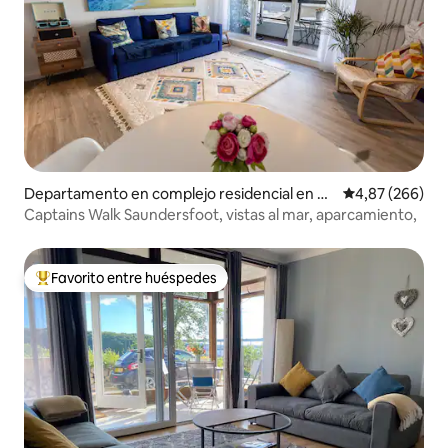
Departamento en complejo residencial en Sa
Calificación pr
4,87 (266)
undersfoot
Captains Walk Saundersfoot, vistas al mar, aparcamiento,
Favorito entre huéspedes
Favorito entre los huéspedes más destacados