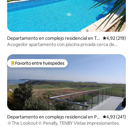
Departamento en complejo residencial en Te
Calificación p
4,92 (219)
nby
Acogedor apartamento con piscina privada cerca de
Tenby
Favorito entre huéspedes
Favorito entre los huéspedes más destacados
Departamento en complejo residencial en Pe
Calificación p
4,93 (241)
nally
🌞The Lookout🌞 Penally, TENBY Vistas impresionantes.