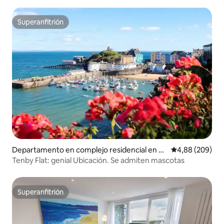
Superanfitrión
Superanfitrión
Departamento en complejo residencial en Te
Calificación pr
4,88 (209)
nby
Tenby Flat: genial Ubicación. Se admiten mascotas
Superanfitrión
Superanfitrión