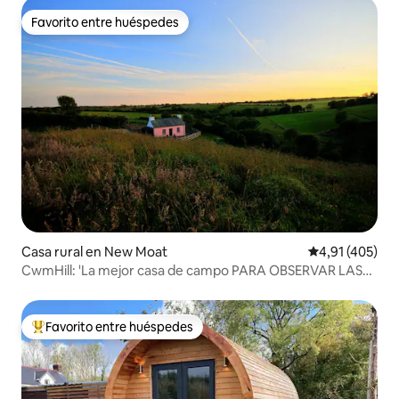
Favorito entre huéspedes
Favorito entre huéspedes
Casa rural en New Moat
Calificación p
4,91 (405)
CwmHill: 'La mejor casa de campo PARA OBSERVAR LAS
ESTRELLAS en el Reino Unido' + WIFI
Favorito entre huéspedes
Favorito entre los huéspedes más destacados