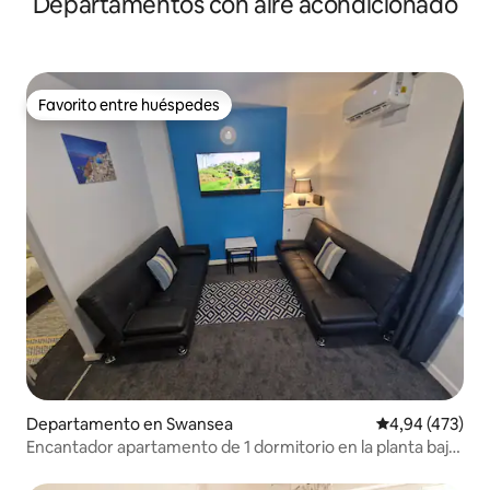
Departamentos con aire acondicionado
Favorito entre huéspedes
Favorito entre huéspedes
Departamento en Swansea
Calificación pr
4,94 (473)
Encantador apartamento de 1 dormitorio en la planta baja
en SandyCove*