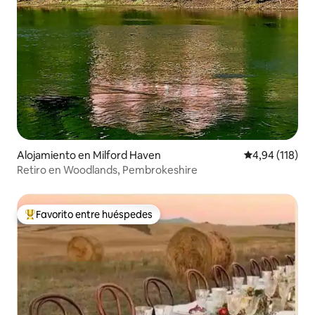
Alojamiento en Milford Haven
Calificación p
4,94 (118)
Retiro en Woodlands, Pembrokeshire
Favorito entre huéspedes
Favorito entre los huéspedes más destacados