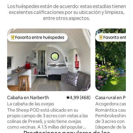
Los huéspedes están de acuerdo: estas estadías tienen
excelentes calificaciones por su ubicación y limpieza,
entre otros aspectos.
Favorito entre huéspedes
Favorito entre
Favorito entre los huéspedes más destacados
Favorito entre l
Cabaña en Narberth
Calificación promedio: 4,99 de 5
4,99 (468)
Casa rural en Pem
e
La cabaña de las ovejas
Acogedora casa d
terreno idílico de 
The Sheep POD está ubicado en su
Romántica casa d
propio campo de 3 acres con vistas a las
Pembrokeshire en
colinas de Preseli, y solo tiene ovejas
de 3 acres con sa
como vecinas. A 1.5 millas del popular
(depende de la lluv
pueblo boutique de Narberth, a poca
kayaks. Paseos por 