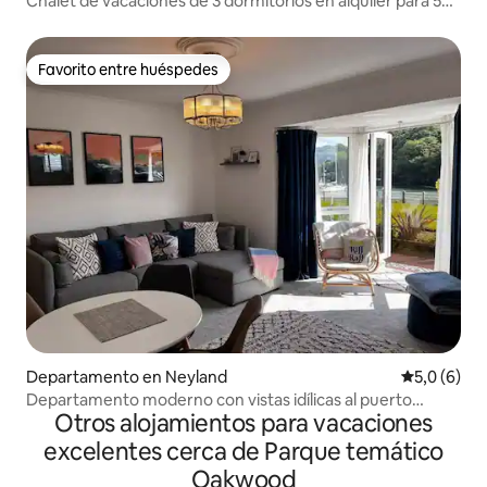
Chalet de vacaciones de 3 dormitorios en alquiler para 5
huéspedes
Favorito entre huéspedes
Favorito entre huéspedes
Departamento en Neyland
Calificació
5,0 (6)
Departamento moderno con vistas idílicas al puerto
Otros alojamientos para vacaciones
deportivo
excelentes cerca de Parque temático
Oakwood