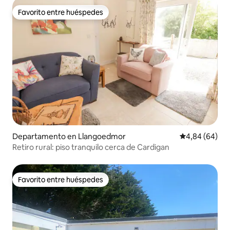
Favorito entre huéspedes
Favorito entre huéspedes
Departamento en Llangoedmor
Calificación p
4,84 (64)
Retiro rural: piso tranquilo cerca de Cardigan
Favorito entre huéspedes
Favorito entre huéspedes