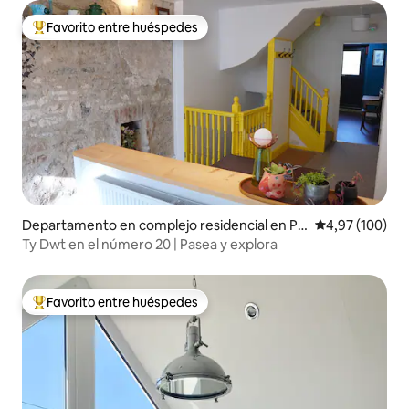
Favorito entre huéspedes
Favorito entre los huéspedes más destacados
Departamento en complejo residencial en Pe
Calificación pr
4,97 (100)
mbrokeshire
Ty Dwt en el número 20 | Pasea y explora
Favorito entre huéspedes
Favorito entre los huéspedes más destacados