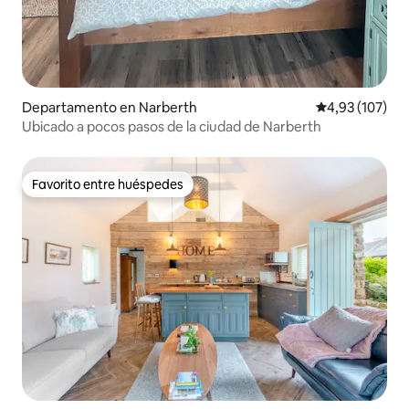
Departamento en Narberth
Calificación p
4,93 (107)
Ubicado a pocos pasos de la ciudad de Narberth
Favorito entre huéspedes
Favorito entre huéspedes