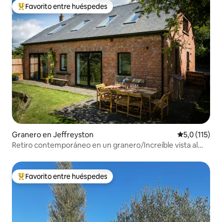
Favorito entre huéspedes
Favorito entre los huéspedes más destacados
Granero en Jeffreyston
Calificación 
5,0 (115)
Retiro contemporáneo en un granero/Increíble vista al
campo
Favorito entre huéspedes
Favorito entre los huéspedes más destacados