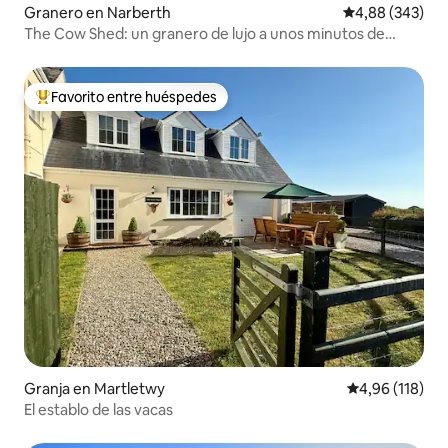
Granero en Narberth
Calificación pr
4,88 (343)
The Cow Shed: un granero de lujo a unos minutos de
Narberth
Favorito entre huéspedes
Favorito entre los huéspedes más destacados
Granja en Martletwy
Calificación p
4,96 (118)
El establo de las vacas