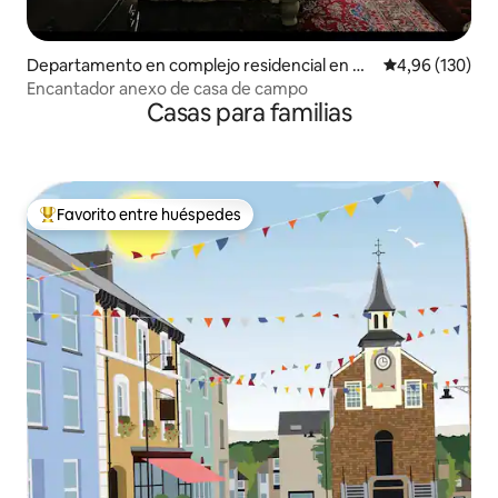
Departamento en complejo residencial en G
Calificación pr
4,96 (130)
ŵyr
Encantador anexo de casa de campo
Casas para familias
Favorito entre huéspedes
Favorito entre los huéspedes más destacados