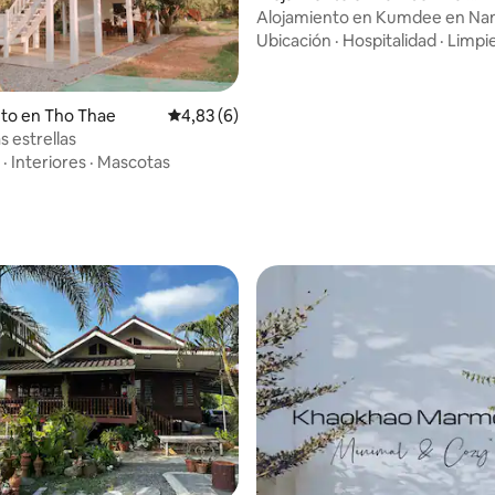
Wiang
Alojamiento en Kumdee en Na
Ubicación
·
Hospitalidad
·
Limpi
to en Tho Thae
Calificación promedio: 4,83 de 5. 6 evaluac
4,83 (6)
s estrellas
·
Interiores
·
Mascotas
 4,92 de 5. 12 evaluaciones