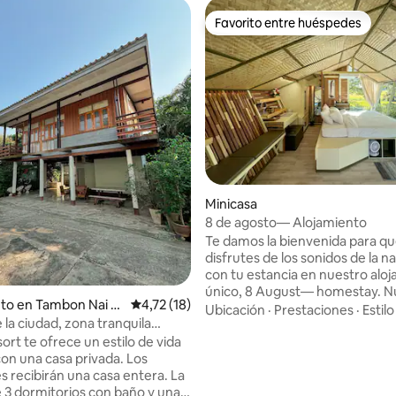
Favorito entre huéspedes
Favorito entre huéspedes
o: 5,0 de 5. 8 evaluaciones
Minicasa
8 de agosto— Alojamiento
Te damos la bienvenida para q
disfrutes de los sonidos de la n
con tu estancia en nuestro alo
único, 8 August— homestay. Nuestra
nto en Tambon Nai M
Calificación promedio: 4,72 de 5. 18 evaluac
4,72 (18)
pequeña casa es perfecta para 
Ubicación
·
Prestaciones
·
Estilo
 la ciudad, zona tranquila
ubicada en el patio trasero de 
e naturaleza
casa principal y frente a un en
ort te ofrece un estilo de vida
campo de arroz donde puedes d
n una casa privada. Los
de la vida solitaria y observar la 
 recibirán una casa entera. La
de los agricultores. Nos gustarí
 3 dormitorios con baño y una