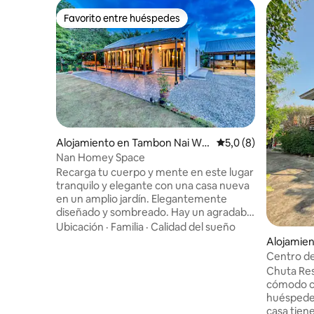
Favorito entre huéspedes
Favorito entre huéspedes
Alojamiento en Tambon Nai Wia
Calificación promedi
5,0 (8)
ng
Nan Homey Space
Recarga tu cuerpo y mente en este lugar
tranquilo y elegante con una casa nueva
en un amplio jardín. Elegantemente
diseñado y sombreado. Hay un agradable
balcón. 2 dormitorios, 2 baños, un amplio
Ubicación
·
Familia
·
Calidad del sueño
pasillo, aire acondicionado, TV, nevera,
Alojamie
mesa de comedor, utensilios de cocina,
ueang
Centro de
patio delantero y trasero, césped con
rodeada d
Chuta Res
garaje. Fácil de desplazar, limpio,
cómodo co
luminoso, tranquilo, privado. Perfecto
huéspedes
para relajarse en un grupo de amigos y
casa tiene