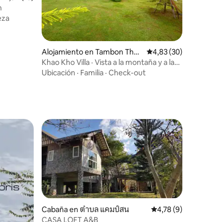
n
eza
iones
Alojamiento en Tambon Thun
Calificación promedio:
4,83 (30)
g Samo
Khao Kho Villa · Vista a la montaña y a la
niebla · Vida de lujo
Ubicación
·
Familia
·
Check-out
Cabaña en ตำบล แคมป์สน
Calificación promedi
4,78 (9)
CASA LOFT A&B