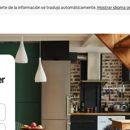
arte de la información se tradujo automáticamente. 
Mostrar idioma or
er
on las teclas de flecha hacia arriba y hacia abajo o explorá deslizando