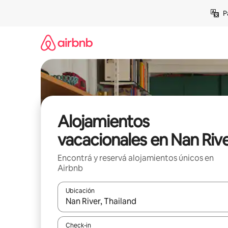
Ir
P
al
contenido
Alojamientos
vacacionales en Nan Riv
Encontrá y reservá alojamientos únicos en
Airbnb
Ubicación
Cuando los resultados estén disponibles, navegá c
Check-in