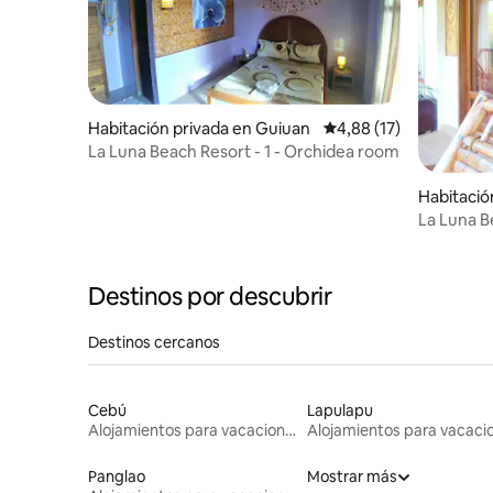
Habitación privada en Guiuan
Calificación promedio:
4,88 (17)
La Luna Beach Resort - 1 - Orchidea room
Habitació
La Luna Be
Destinos por descubrir
Destinos cercanos
Cebú
Lapulapu
Alojamientos para vacaciones
Panglao
Mostrar más