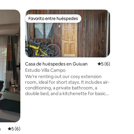
Minicasa
Favorito entre huéspedes
Favorito entre huéspedes
Mila’s Cas
Our cozy
hub is de
appreciat
touch of 
freedom 
are here 
deep into
Casa de huéspedes en Guiuan
Calificación prom
5 (6)
southern 
Estudio Villa Campo
perfect,
We’re renting out our cosy extension
kickstart your jo
room, ideal for short stays. It includes air-
for a ste
conditioning, a private bathroom, a
this isn'
double bed, and a kitchenette for basic
genuine, r
cooking. The kitchenette has a
microwave, induction cooker, electric
kettle, cookware, utensils, and
complimentary coffee. Toiletries and
towels are provided. Parking is available,
with covered space for motorcycles and
a
Calificación promedio: 5 de 5. 6 evaluaciones
5 (6)
iones
small vehicles. Located 2 minutes from