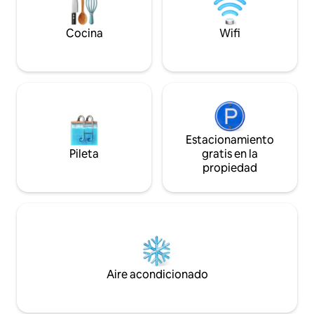
cena en la parrilla y termina el día
con parrilla a carbó
compartiendo en nuestro fogón
y comedor
exterior. • Ubicación Privilegiada:
Cocina
Wifi
Disfruta de la paz absoluta en un
condominio privado, estando a solo 7
minutos de la Laguna de Zapallar y sus
playas. El Espacio: La casa está
optimizada para 4 personas. Contamos
con cocina equipada, Wi-Fi (ideal para
desconectarse o trabajar con vista al
bosque) y atención personalizada para
Estacionamiento
que no te falte nada. Nota sobre el
Pileta
gratis en la
acceso: Para garantizar la privacidad y el
propiedad
entorno natural, el acceso es por un
camino de tierra. Se puede acceder
perfectamente en cualquier tipo de
vehículo, conduciendo con precaución
para disfrutar del paisaje.
Aire acondicionado