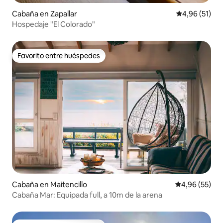
Cabaña en Zapallar
Calificación 
4,96 (51)
Hospedaje "El Colorado"
Favorito entre huéspedes
Favorito entre huéspedes
Cabaña en Maitencillo
Calificación p
4,96 (55)
Cabaña Mar: Equipada full, a 10m de la arena