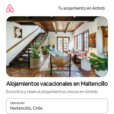
Ir
al
Tu alojamiento en Airbnb
contenido
Alojamientos vacacionales en Maitencillo
Encontrá y reservá alojamientos únicos en Airbnb
Ubicación
Cuando los resultados estén disponibles, navegá con las teclas 