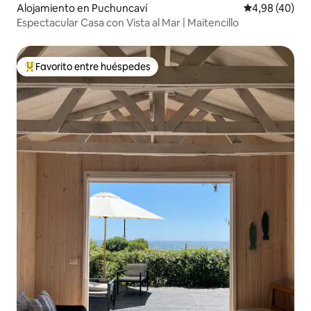
Alojamiento en Puchuncaví
Calificación p
4,98 (40)
Espectacular Casa con Vista al Mar | Maitencillo
Favorito entre huéspedes
Favorito entre los huéspedes más destacados