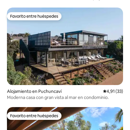
Favorito entre huéspedes
Favorito entre huéspedes
Alojamiento en Puchuncaví
Calificación 
4,91 (33)
Moderna casa con gran vista al mar en condominio.
Favorito entre huéspedes
Favorito entre huéspedes