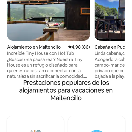
Alojamiento en Maitencillo
Calificación promedio: 4,98 de 
4,98 (86)
Cabaña en Puchun
Increíble Tiny House con Hot Tub
Linda cabaña,con 
Maitencillo.
¿Buscas una pausa real? Nuestra Tiny
Acogedora cabaña 
House es un refugio diseñado para
campo-mar,dentr
quienes necesitan reconectar con la
privado que cuent
naturaleza sin sacrificar la comodidad.
bajada a la playa,c
Prestaciones populares de los
Ubicada en un cerro de bosque
entre Horcón y Mai
mediterráneo, podrás disfrutar del
Dormitorios 1 Bañ
alojamientos para vacaciones en
silencio y hermosas vistas al valle. La Tiny
matrimonial (cama 
Maitencillo
House te ofrece: • Relajación Total:
Dormitorio 2: Una 
Sumérgete en nuestro Hot Tub privado
bosca,comedor -c
bajo el cielo estrellado de la zona. •
encimera,horno,
Increíble Vista: Disfruta de una terraza
campana,licuadora
panorámica con una vista espectacular
eléctrico,tetera t
al valle. • Noches de Fogón: Prepara una
eléctrico,tostador 