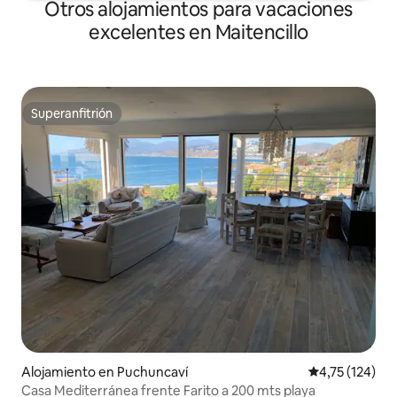
Otros alojamientos para vacaciones
excelentes en Maitencillo
Superanfitrión
Superanfitrión
Alojamiento en Puchuncaví
Calificación p
4,75 (124)
Casa Mediterránea frente Farito a 200 mts playa