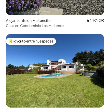
Alojamiento en Maitencillo
Calificación p
4,97 (29)
Casa en Condominio Los Maitenes
Favorito entre huéspedes
Favorito entre los huéspedes más destacados