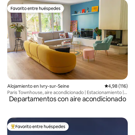
Favorito entre huéspedes
Favorito entre huéspedes
Alojamiento en Ivry-sur-Seine
Calificación p
4,98 (116)
Paris Townhouse, aire acondicionado | Estacionamiento |
Departamentos con aire acondicionado
Jardín
Favorito entre huéspedes
Favorito entre los huéspedes más destacados