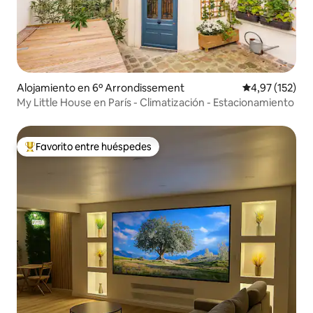
Alojamiento en 6º Arrondissement
Calificación p
4,97 (152)
My Little House en París - Climatización - Estacionamiento
Favorito entre huéspedes
Favorito entre los huéspedes más destacados