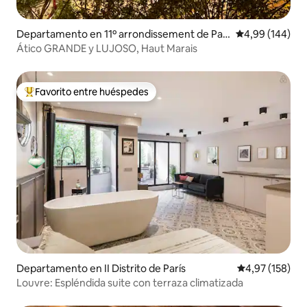
Departamento en 11º arrondissement de Parí
Calificación pr
4,99 (144)
s
Ático GRANDE y LUJOSO, Haut Marais
Favorito entre huéspedes
Favorito entre los huéspedes más destacados
Departamento en II Distrito de París
Calificación p
4,97 (158)
Louvre: Espléndida suite con terraza climatizada