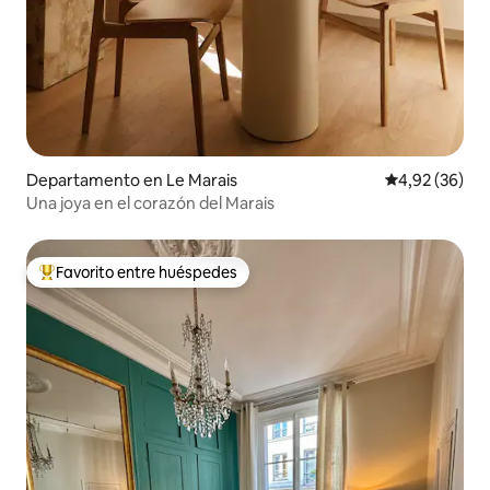
Departamento en Le Marais
Calificación p
4,92 (36)
Una joya en el corazón del Marais
Favorito entre huéspedes
Favorito entre los huéspedes más destacados