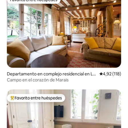
Favorito entre huéspedes
Departamento en complejo residencial en Le
Calificación p
4,92 (118)
Marais
Campo en el corazón de Marais
Favorito entre huéspedes
Favorito entre los huéspedes más destacados