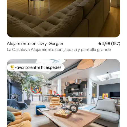
Alojamiento en Livry-Gargan
Calificación p
4,98 (157)
La Casalova Alojamiento con jacuzzi y pantalla grande
Favorito entre huéspedes
Favorito entre los huéspedes más destacados