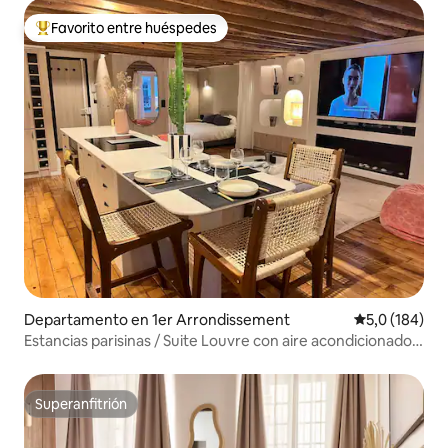
Favorito entre huéspedes
Favorito entre los huéspedes más destacados
Departamento en 1er Arrondissement
Calificación 
5,0 (184)
Estancias parisinas / Suite Louvre con aire acondicionado /
5*
Superanfitrión
Superanfitrión