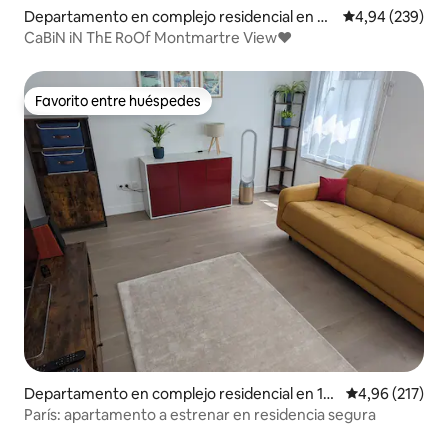
Departamento en complejo residencial en 9º
Calificación pr
4,94 (239)
Arrondissement
CaBiN iN ThE RoOf Montmartre View♥
Favorito entre huéspedes
Favorito entre huéspedes
Departamento en complejo residencial en 11º
Calificación p
4,96 (217)
arrondissement de París
París: apartamento a estrenar en residencia segura