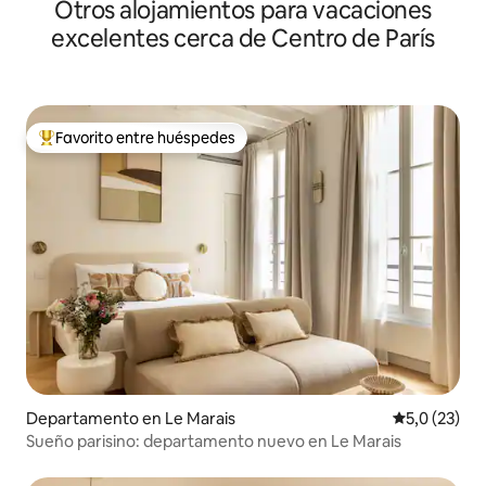
Otros alojamientos para vacaciones
de París
excelentes cerca de Centro de París
Favorito entre huéspedes
Favorito entre los huéspedes más destacados
Departamento en Le Marais
Calificación
5,0 (23)
Sueño parisino: departamento nuevo en Le Marais