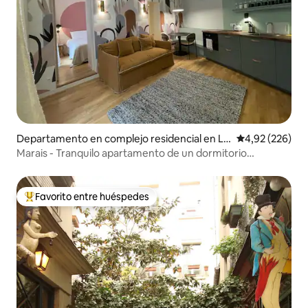
Departamento en complejo residencial en Le
Calificación pr
4,92 (226)
Marais
Marais - Tranquilo apartamento de un dormitorio
decorado con buen gusto
Favorito entre huéspedes
Favorito entre los huéspedes más destacados