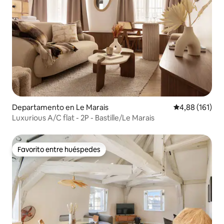
Departamento en Le Marais
Calificación p
4,88 (161)
Luxurious A/C flat - 2P - Bastille/Le Marais
Favorito entre huéspedes
Favorito entre huéspedes