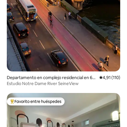
Departamento en complejo residencial en 6º
Calificación p
4,91 (110)
Arrondissement
Estudio Notre Dame River SeineView
Favorito entre huéspedes
Favorito entre los huéspedes más destacados