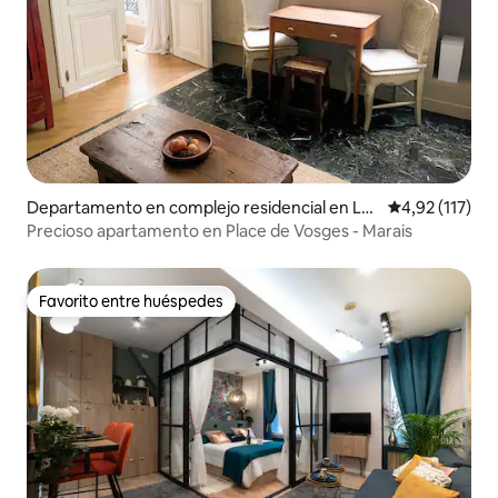
Departamento en complejo residencial en Le
Calificación p
4,92 (117)
Marais
Precioso apartamento en Place de Vosges - Marais
Favorito entre huéspedes
Favorito entre huéspedes