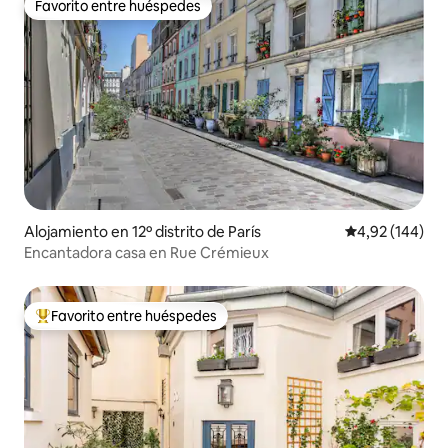
Favorito entre huéspedes
Favorito entre huéspedes
Alojamiento en 12º distrito de París
Calificación pr
4,92 (144)
Encantadora casa en Rue Crémieux
Favorito entre huéspedes
Favorito entre los huéspedes más destacados