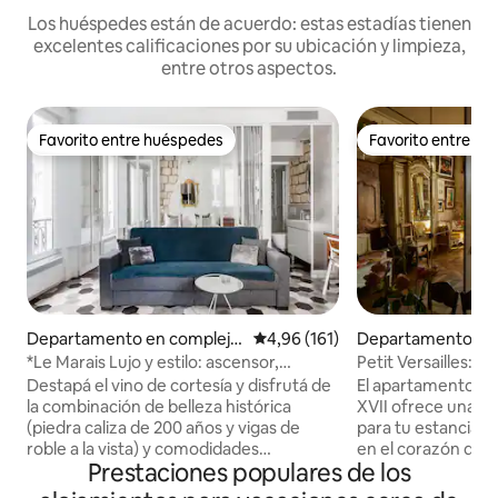
Los huéspedes están de acuerdo: estas estadías tienen
excelentes calificaciones por su ubicación y limpieza,
entre otros aspectos.
Favorito entre huéspedes
Favorito entre h
Favorito entre huéspedes
Favorito entre h
Departamento en complejo
Calificación promedio: 4,96 de 5
4,96 (161)
Departamento en
residencial en Le Marais
residencial en 3er
*Le Marais Lujo y estilo: ascensor,
Petit Versailles: 
ement
lavadora, secadora
en el centro de Par
Destapá el vino de cortesía y disfrutá de
El apartamento Peti
la combinación de belleza histórica
XVII ofrece una e
(piedra caliza de 200 años y vigas de
para tu estancia e
roble a la vista) y comodidades
en el corazón de Pa
Prestaciones populares de los
modernas poco comunes de este
Marais, en Rue du 
departamento: ASCENSOR (1 de cada
calles más antigua