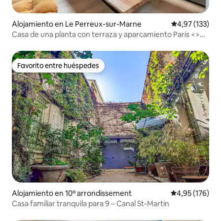
Alojamiento en Le Perreux-sur-Marne
Calificación p
4,97 (133)
Casa de una planta con terraza y aparcamiento París <>
Disney
Favorito entre huéspedes
Favorito entre huéspedes
Alojamiento en 10º arrondissement
Calificación p
4,95 (176)
Casa familiar tranquila para 9 – Canal St-Martin