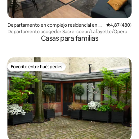
Departamento en complejo residencial en 9º
Calificación pr
4,87 (480)
Arrondissement
Departamento acogedor Sacre-coeur/Lafayette/Opera
Casas para familias
Favorito entre huéspedes
Favorito entre huéspedes