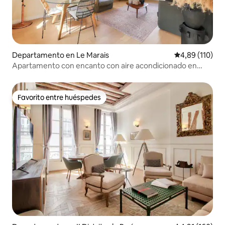
Departamento en Le Marais
Calificación p
4,89 (110)
Apartamento con encanto con aire acondicionado en
Marais
Favorito entre huéspedes
Favorito entre huéspedes