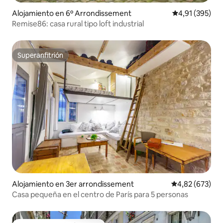
Alojamiento en 6º Arrondissement
Calificación p
4,91 (395)
Remise86: casa rural tipo loft industrial
Superanfitrión
Superanfitrión
Alojamiento en 3er arrondissement
Calificación pr
4,82 (673)
Casa pequeña en el centro de París para 5 personas