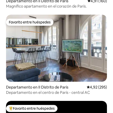
Departamento en II Distrito de París
Calificación p
4,91 (160)
Magnífico apartamento en el corazón de París.
Favorito entre huéspedes
Favorito entre huéspedes
Departamento en II Distrito de París
Calificación pr
4,92 (295)
Departamento en el centro de París - central AC
Favorito entre huéspedes
Favorito entre los huéspedes más destacados