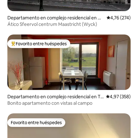
Departamento en complejo residencial en Ma
Calificación p
4,76 (274)
astricht
Ático Sfeervol centrum Maastricht (Wyck)
Favorito entre huéspedes
Favorito entre los huéspedes más destacados
Departamento en complejo residencial en To
Calificación pr
4,97 (358)
ngeren
Bonito apartamento con vistas al campo
Favorito entre huéspedes
Favorito entre huéspedes