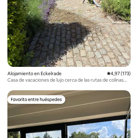
Alojamiento en Eckelrade
Calificación p
4,97 (173)
Casa de vacaciones de lujo cerca de las rutas de colinas
del sur de Limburgo
Favorito entre huéspedes
Favorito entre huéspedes