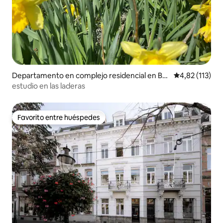
Departamento en complejo residencial en Bas
Calificación p
4,82 (113)
senge
estudio en las laderas
Favorito entre huéspedes
Favorito entre huéspedes