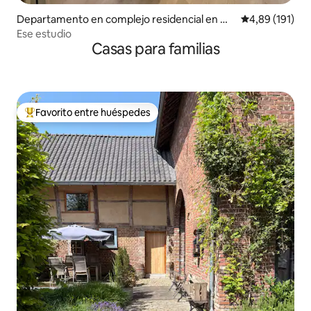
Departamento en complejo residencial en Ou
Calificación p
4,89 (191)
dsbergen
Ese estudio
Casas para familias
Favorito entre huéspedes
Favorito entre los huéspedes más destacados