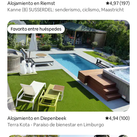
Alojamiento en Riemst
Calificación p
4,97 (197)
Kanne (B) SUSSERDEL: senderismo, ciclismo, Maastricht
Favorito entre huéspedes
Favorito entre huéspedes
Alojamiento en Diepenbeek
Calificación pr
4,94 (100)
Terra Kota - Paraíso de bienestar en Limburgo