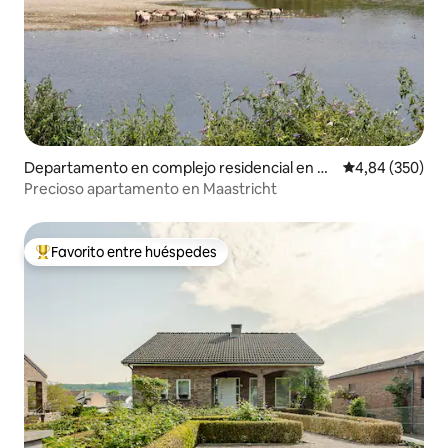
Departamento en complejo residencial en M
Calificación pr
4,84 (350)
aastricht
Precioso apartamento en Maastricht
Favorito entre huéspedes
Favorito entre los huéspedes más destacados