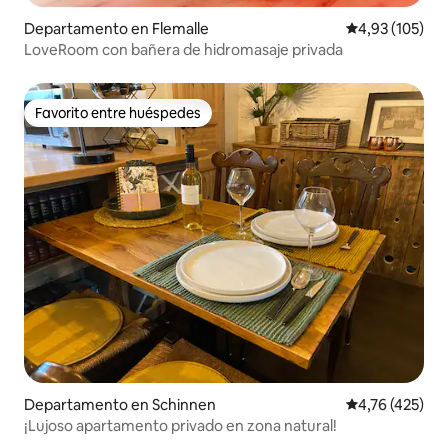
Departamento en Flemalle
Calificación p
4,93 (105)
LoveRoom con bañera de hidromasaje privada
Favorito entre huéspedes
Favorito entre huéspedes
Departamento en Schinnen
Calificación p
4,76 (425)
¡Lujoso apartamento privado en zona natural!