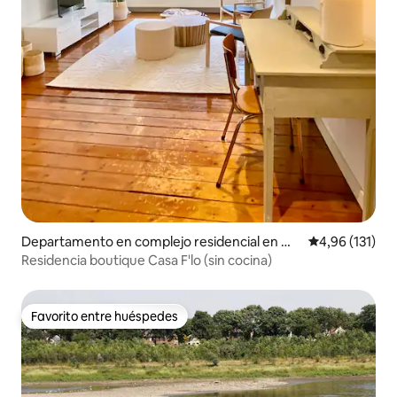
Departamento en complejo residencial en Ma
Calificación p
4,96 (131)
astricht
Residencia boutique Casa F'lo (sin cocina)
Favorito entre huéspedes
Favorito entre huéspedes