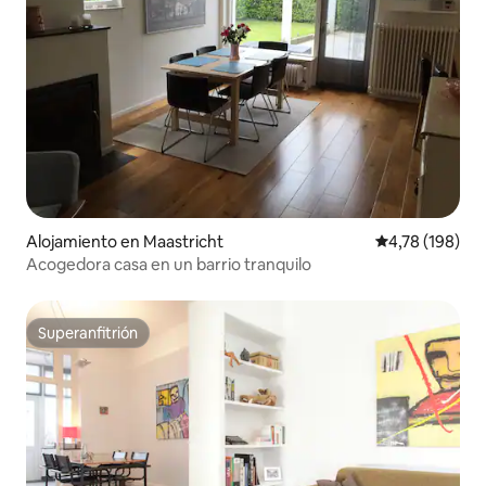
Alojamiento en Maastricht
Calificación p
4,78 (198)
Acogedora casa en un barrio tranquilo
Superanfitrión
Superanfitrión