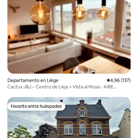
Departamento en Liège
Calificación p
4,96 (137)
Cactus J&J – Centro de Lieja + Vista al Mosa - AIRE
ACONDICIONADO
Favorito entre huéspedes
Favorito entre huéspedes