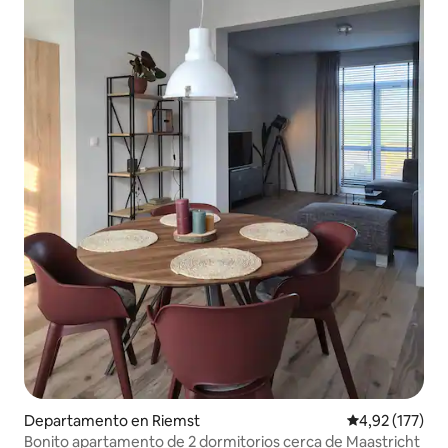
Departamento en Riemst
Calificación p
4,92 (177)
Bonito apartamento de 2 dormitorios cerca de Maastricht