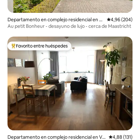
Departamento en complejo residencial en Ba
Calificación pr
4,96 (204)
ssenge
Au petit Bonheur - desayuno de lujo - cerca de Maastricht
Favorito entre huéspedes
Favorito entre los huéspedes más destacados
Departamento en complejo residencial en Val
Calificación p
4,88 (131)