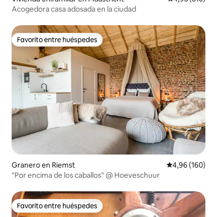
Acogedora casa adosada en la ciudad
Favorito entre huéspedes
Favorito entre huéspedes
Granero en Riemst
Calificación pr
4,96 (160)
"Por encima de los caballos" @ Hoeveschuur
Favorito entre huéspedes
Favorito entre huéspedes