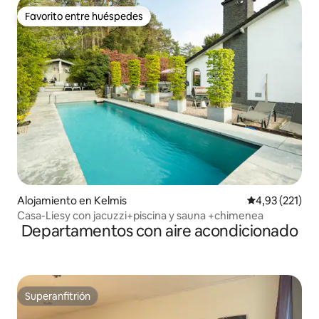
Favorito entre huéspedes
Favorito entre huéspedes
Alojamiento en Kelmis
Calificación p
4,93 (221)
Casa-Liesy con jacuzzi+piscina y sauna +chimenea
Departamentos con aire acondicionado
Superanfitrión
Superanfitrión