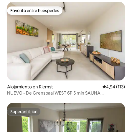
Favorito entre huéspedes
Favorito entre huéspedes
Alojamiento en Riemst
Calificación p
4,94 (113)
NUEVO - De Grenspaal WEST 6P 5 min SAUNA
MAASTRICHT
Superanfitrión
Superanfitrión