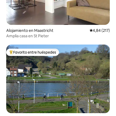
Alojamiento en Maastricht
Calificación p
4,84 (217)
Amplia casa en St Pieter
Favorito entre huéspedes
Favorito entre los huéspedes más destacados