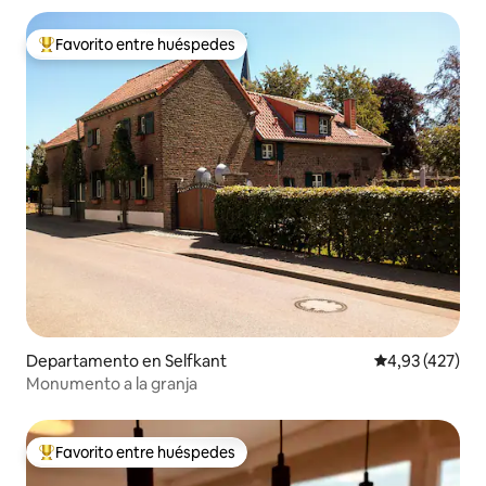
Favorito entre huéspedes
Favorito entre los huéspedes más destacados
Departamento en Selfkant
Calificación p
4,93 (427)
Monumento a la granja
Favorito entre huéspedes
Favorito entre los huéspedes más destacados