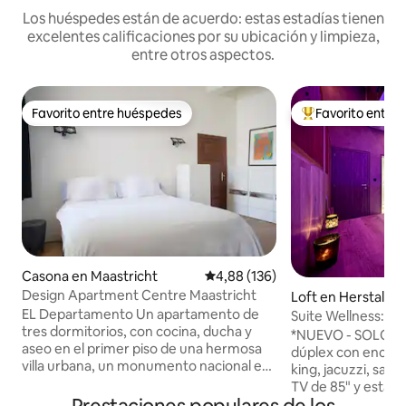
Los huéspedes están de acuerdo: estas estadías tienen
excelentes calificaciones por su ubicación y limpieza,
entre otros aspectos.
Favorito entre huéspedes
Favorito entre
Favorito entre huéspedes
Favorito entre l
Casona en Maastricht
Calificación promedio: 4,88 de 5
4,88 (136)
Design Apartment Centre Maastricht
Loft en Herstal
EL Departamento Un apartamento de
Suite Wellness: ja
tres dormitorios, con cocina, ducha y
*NUEVO - SOLO P
aseo en el primer piso de una hermosa
dúplex con encan
villa urbana, un monumento nacional en
king, jacuzzi, saun
el corazón de la ciudad medieval de
TV de 85" y estac
Maastricht. En la cocina habrá comida
frente a la entrada 🅿️ Entrada/