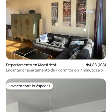
Departamento en Maastricht
Calificación pr
4,88 (108)
Encantador apartamento de 1 dormitorio a 7 minutos a pie
de Vrijthof
Favorito entre huéspedes
Favorito entre huéspedes