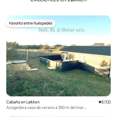
Favorito entre huéspedes
Favorito entre huéspedes
Cabaña en Løkken
Calificaci
5 (12)
Acogedora casa de verano a 350 m del mar
Løkken/Blokhus