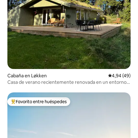
Cabaña en Løkken
Calificación p
4,94 (49)
Casa de verano recientemente renovada en un entorno
natural precioso
Favorito entre huéspedes
Favorito entre los huéspedes más destacados