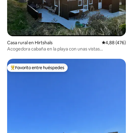
Casa rural en Hirtshals
Calificación pr
4,88 (476)
Acogedora cabaña en la playa con unas vistas
impresionantes
Favorito entre huéspedes
Favorito entre los huéspedes más destacados