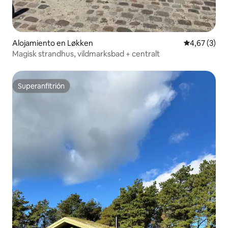
Alojamiento en Løkken
Calificación
4,67 (3)
Magisk strandhus, vildmarksbad + centralt
Superanfitrión
Superanfitrión