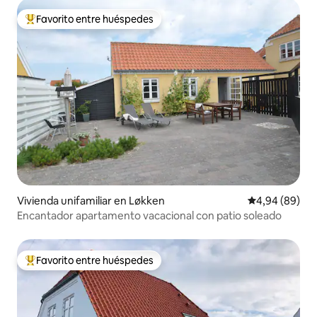
Favorito entre huéspedes
Favorito entre los huéspedes más destacados
Vivienda unifamiliar en Løkken
Calificación p
4,94 (89)
Encantador apartamento vacacional con patio soleado
Favorito entre huéspedes
Favorito entre los huéspedes más destacados