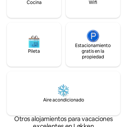
tranquilo. Wifi gra
Cocina
Wifi
Aparcamiento grat
marcadas.
Estacionamiento
Pileta
gratis en la
propiedad
Aire acondicionado
Otros alojamientos para vacaciones
excelentes en Løkken