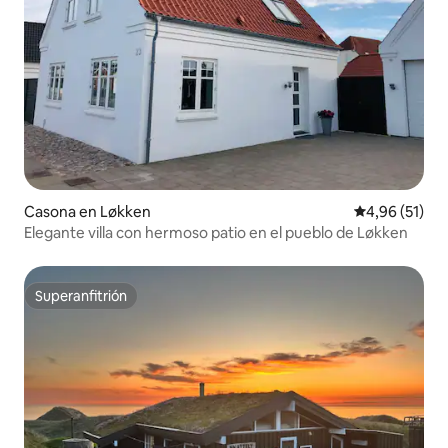
Casona en Løkken
Calificación 
4,96 (51)
Elegante villa con hermoso patio en el pueblo de Løkken
Superanfitrión
Superanfitrión