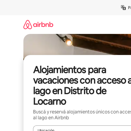
Ir
P
al
contenido
Alojamientos para
vacaciones con acceso a
lago en Distrito de
Locarno
Buscá y reservá alojamientos únicos con acce
al lago en Airbnb
Ubicación