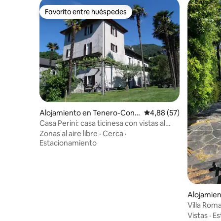
Favorito entre huéspedes
Favorito entre huéspedes
Alojamiento en Tenero-Cont
Calificación promedio:
4,88 (57)
ra
Casa Perini: casa ticinesa con vistas al
lago
Zonas al aire libre
·
Cerca
·
Estacionamiento
Alojamien
cona
Villa Rom
Vistas
·
Es