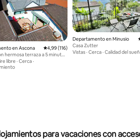
4,89 de 5. 236 evaluaciones
Departamento en Minusio
Casa Zutter
ento en Ascona
Calificación promedio: 4,99 de 5. 116 evaluac
4,99 (116)
Vistas
·
Cerca
·
Calidad del sue
on hermosa terraza a 5 minutos
ire libre
·
Cerca
·
amiento
lojamientos para vacaciones con acceso