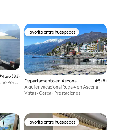
Favorito entre huéspedes
más destacados
Favorito entre huéspedes
Calificación promedio: 4,96 de 5. 83 evaluaciones
4,96 (83)
Departamento en Ascona
Calificación prom
5 (8)
tino Porto
Alquiler vacacional Ruga 4 en Ascona
iones
Vistas
·
Cerca
·
Prestaciones
Favorito entre huéspedes
Favorito entre huéspedes