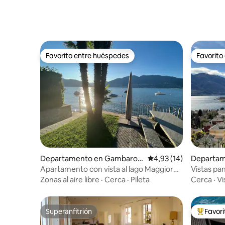
renovado,
Favorito entre huéspedes
Favorito
Favorito entre huéspedes
Favorito
Departamento en Gambarog
Calificación promedio:
4,93 (14)
Departam
no
Apartamento con vista al lago Maggiore
Vistas pa
y piscina 2
Zonas al aire libre
·
Cerca
·
Pileta
Cerca
·
Vi
Superanfitrión
Favor
Superanfitrión
Favorito