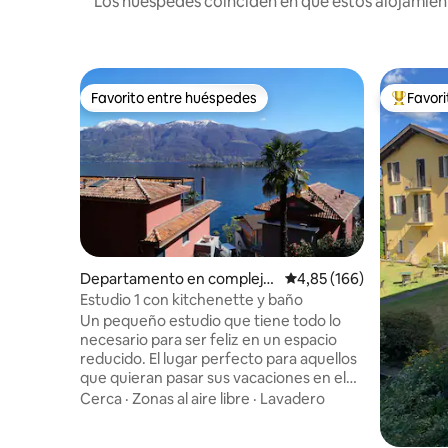
Los huéspedes coinciden en que estos alojamient
Favorito entre huéspedes
Favor
Favorito entre huéspedes
Favorito
Departamento en complejo
Calificación promedio: 
4,85 (166)
residencial en Ronco sopra
Estudio 1 con kitchenette y baño
Ascona
Un pequeño estudio que tiene todo lo
necesario para ser feliz en un espacio
reducido. El lugar perfecto para aquellos
que quieran pasar sus vacaciones en el
Tesino de forma independiente y
Cerca
·
Zonas al aire libre
·
Lavadero
económica. Un punto de partida ideal
para descubrir el Tesino. El lago Mayor a