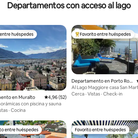
 con aire acondicionado
Departamentos con acceso al lago
 entre huéspedes
Favorito entre huéspedes
 entre huéspedes
Favorito entre los huéspedes 
Departamento en Porto Ron
co
Al Lago Maggiore casa San Mar
Ronco (3)
Cerca
·
Vistas
·
Check-in
 4,93 de 5. 14 evaluaciones
ento en Muralto
Calificación promedio: 4,96 de 5. 52 evaluac
4,96 (52)
norámicas con piscina y sauna
stas
·
Cocina
ito entre huéspedes
Favorito entre huéspedes
 entre los huéspedes más destacados
Favorito entre huéspedes