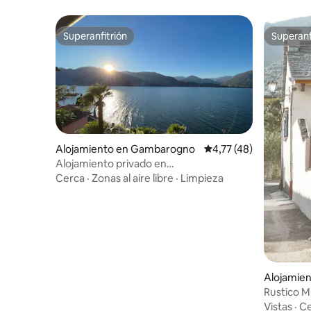
Superanfitrión
Superanf
Superanfitrión
Superanf
Alojamiento en Gambarogno
Calificación promedio:
4,77 (48)
Alojamiento privado en
Gerra Gambarogno
Cerca
·
Zonas al aire libre
·
Limpieza
Alojamien
Rustico Mu
ciudad, 7 
Vistas
·
Ce