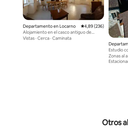
Departamento en Locarno
Calificación promedio: 
4,89 (236)
Alojamiento en el casco antiguo de
Locarno
Vistas
·
Cerca
·
Caminata
Departam
Estudio c
del lago.
Zonas al a
Estacion
Otros a