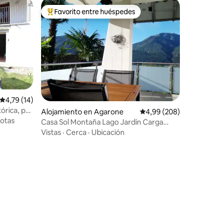
Favorito entre huéspedes
Favorito entre los huéspedes más destacados
Calificación promedio: 4,79 de 5. 14 evaluaciones
4,79 (14)
órica, pet
Alojamiento en Agarone
Calificación promedio: 
4,99 (208)
otas
Casa Sol Montaña Lago Jardín Carga
11 kW Coche eléctrico
Vistas
·
Cerca
·
Ubicación
iones