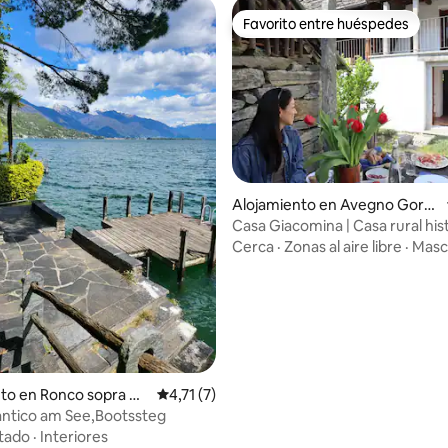
Favorito entre huéspedes
Favorito entre huéspedes
Alojamiento en Avegno Gord
evio
Casa Giacomina | Casa rural hist
 4,88 de 5. 57 evaluaciones
friendly y junto al río
Cerca
·
Zonas al aire libre
·
Masc
to en Ronco sopra As
Calificación promedio: 4,71 de 5. 7 evaluac
4,71 (7)
antico am See,Bootssteg
tado
·
Interiores