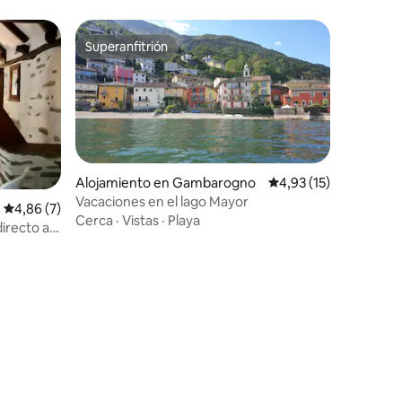
Superanfitrión
Superanfitrión
Alojamiento en Gambarogno
Calificación promedio
4,93 (15)
Vacaciones en el lago Mayor
Calificación promedio: 4,86 de 5. 7 evaluaciones
4,86 (7)
Cerca
·
Vistas
·
Playa
irecto al
iones