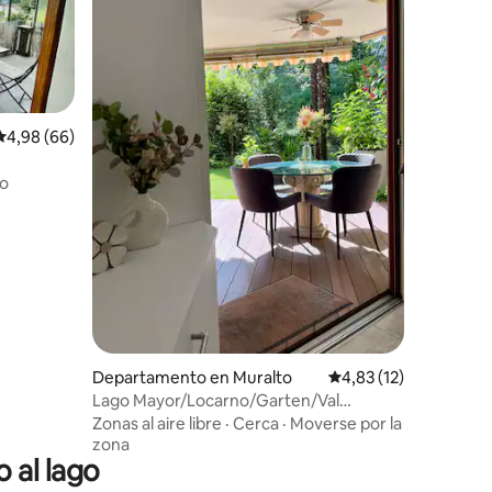
Calificación promedio: 4,98 de 5. 66 evaluaciones
4,98 (66)
iones
ño
Departamento en Muralto
Calificación promedio
4,83 (12)
Lago Mayor/Locarno/Garten/Val
Verzasca/Familias
Zonas al aire libre
·
Cerca
·
Moverse por la
zona
 al lago