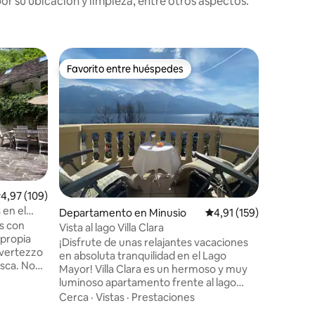
r su ubicación y limpieza, entre otros aspectos.
Alojamie
Favorito entre huéspedes
Favorit
Favorito entre huéspedes
Favorit
Lakeview
valle Ver
Benvenuti
incantevo
che si af
Vogorno, Valle
così composto: - soggi
Zonas al a
Swisscom TV e Wi-
cucina moderna - due
con letti 16
alificación promedio: 4,97 de 5. 109 evaluaciones
4,97 (109)
balcone con vist
 en el
Departamento en Minusio
Calificación promedio:
4,91 (159)
con tavol
s con
Scrivimi p
Vista al lago Villa Clara
 propia
regione d
¡Disfrute de unas relajantes vacaciones
avertezzo
en absoluta tranquilidad en el Lago
a. No
Mayor! Villa Clara es un hermoso y muy
 de las
luminoso apartamento frente al lago
os;
situado en el contexto único de una
Cerca
·
Vistas
·
Prestaciones
 noche, no
elegante villa de principios de 1900. Te