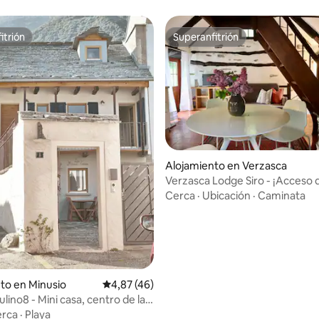
itrión
Superanfitrión
itrión
Superanfitrión
 4,77 de 5. 48 evaluaciones
Alojamiento en Verzasca
Verzasca Lodge Siro - ¡Acceso d
río!
Cerca
·
Ubicación
·
Caminata
to en Minusio
Calificación promedio: 4,87 de 5. 46 evaluac
4,87 (46)
lino8 - Mini casa, centro de la
minutos a pie del lago, recién
rca
·
Playa