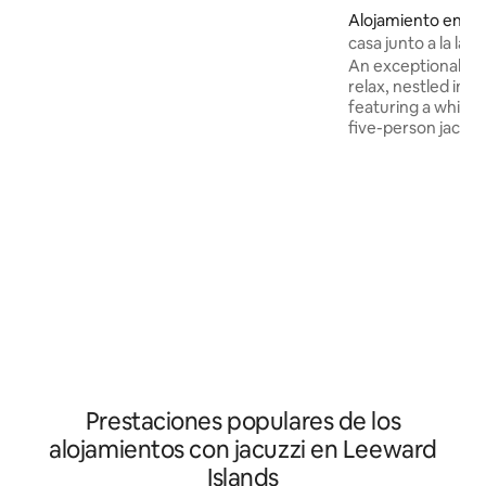
prime, fibra, minibar, nespresso, fuente
Alojamiento en Ra
de agua…), se proporciona ropa de
casa junto a la lag
cama. Una piscina estará a su
An exceptional and
disposición, así como una hamaca y
relax, nestled in a 
muebles de jardín. Le daremos la
featuring a white
bienvenida con nuestros 3 adorables
five-person jacuzz
perros que forman parte de la familia,
bedroom house off
son curiosos pero respetan su espacio
you could wish for.
vital.
steps from the la
swim freely. Its w
five-seat jacuzzi 
space to unwind a
stay at Villa Tavara
access to all the fa
IRIVAI, located ri
Prestaciones populares de los
alojamientos con jacuzzi en Leeward
Islands