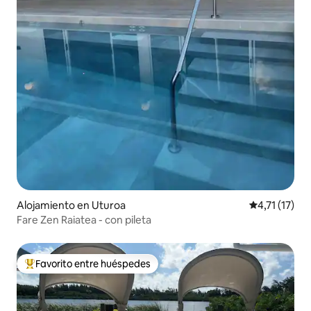
Alojamiento en Uturoa
Calificación 
4,71 (17)
Fare Zen Raiatea - con pileta
Favorito entre huéspedes
Favorito entre los huéspedes más destacados