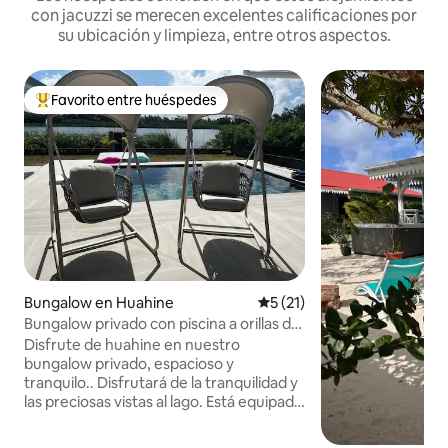
con jacuzzi se merecen excelentes calificaciones por
su ubicación y limpieza, entre otros aspectos.
Favorito entre huéspedes
Favorito entre los huéspedes más destacados
Bungalow en Huahine
Calificación promedio: 5 de 
5 (21)
Bungalow privado con piscina a orillas del
lago
Disfrute de huahine en nuestro
bungalow privado, espacioso y
tranquilo.. Disfrutará de la tranquilidad y
las preciosas vistas al lago. Está equipado
con todo lo necesario (aire
acondicionado, ventilador, tv con netflix,