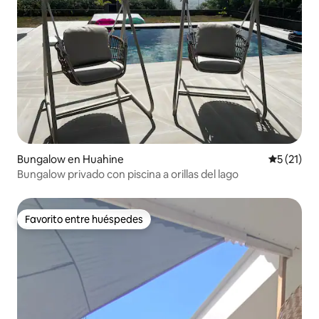
Bungalow en Huahine
Calificaci
5 (21)
Bungalow privado con piscina a orillas del lago
Favorito entre huéspedes
Favorito entre huéspedes