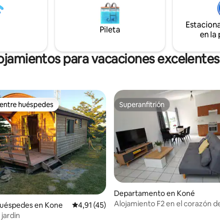
Estacion
Pileta
en la
ojamientos para vacaciones excelente
 entre huéspedes
Superanfitrión
 entre huéspedes
Superanfitrión
Departamento en Koné
Alojamiento F2 en el corazón d
huéspedes en Kone
Calificación promedio: 4,91 de 5. 45 evaluac
4,91 (45)
jardin