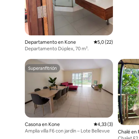
Departamento en Kone
Calificación promedio
5,0 (22)
Departamento Dúplex, 70 m².
Superanfitrión
Superanfitrión
Casona en Kone
Calificación promedio
4,33 (3)
Amplia villa F6 con jardín – Lote Bellevue
Chalé en
Chalet F2 