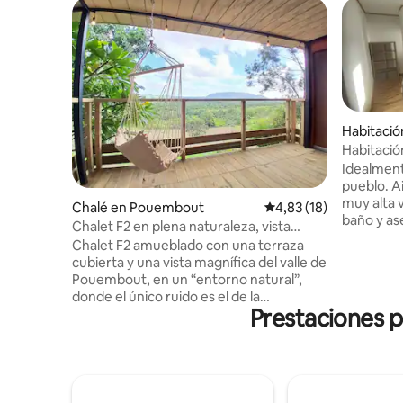
Habitació
bout
Habitació
acondici
Idealment
pueblo. Aire acondicionado, internet de
muy alta v
Chalé en Pouembout
Calificación promedio:
4,83 (18)
baño y as
Chalet F2 en plena naturaleza, vista
Ubicado e
panorámica
Chalet F2 amueblado con una terraza
este aloj
cubierta y una vista magnífica del valle de
conjunto 
Pouembout, en un “entorno natural”,
tranquilid
donde el único ruido es el de la
Disfrute 
Prestaciones p
naturaleza y los animales de los
entorno na
alrededores. El chalé está equipado con
relajación. Para mayor comodi
una cocina con cocina a gas, heladera y
durante s
microondas. Tendrán total autonomía
cocina/la
para preparar sus comidas. Además, un
con otro 
pequeño baño privado y un dormitorio