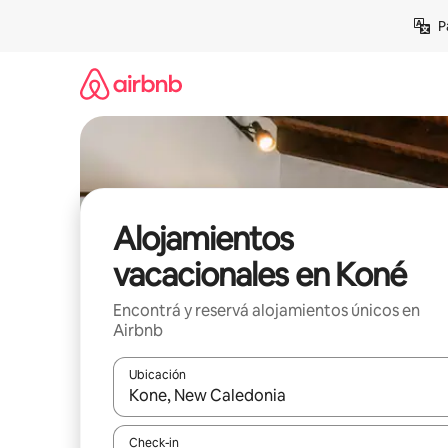
Ir
P
al
contenido
Alojamientos
vacacionales en Koné
Encontrá y reservá alojamientos únicos en
Airbnb
Ubicación
Cuando los resultados estén disponibles, navegá c
Check-in