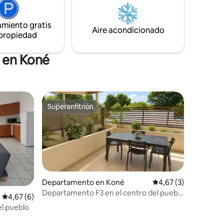
amiento gratis
Aire acondicionado
 propiedad
s en Koné
Superanfitrión
Superanfitrión
Departamento en Koné
Calificación promedi
4,67 (3)
Departamento F3 en el centro del pueblo
Calificación promedio: 4,67 de 5. 6 evaluaciones
4,67 (6)
de Koné.
el pueblo
iones