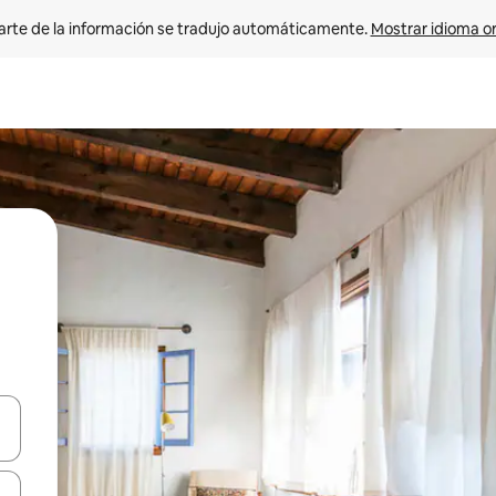
arte de la información se tradujo automáticamente. 
Mostrar idioma or
on las teclas de flecha hacia arriba y hacia abajo o explorá deslizando