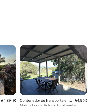
iones
Calificación promedio: 4,89 de 5. 9 evaluaciones
4,89 (9)
Contenedor de transporte en P
Calificación promed
4,5 (4)
ouembout
Malima Lodge: Estudio totalmente