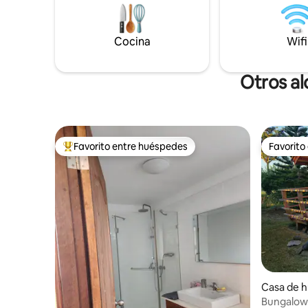
con aire acondicionado y cama doble de
160 cm. Un sofá cama en el módulo de
cocina/sala de estar. El alojamiento está
Cocina
Wifi
equipado con una red wifi.
Otros al
Favorito entre huéspedes
Favorito
Favorito entre los huéspedes más destacados
Favorito
Casa de 
Bungalow 