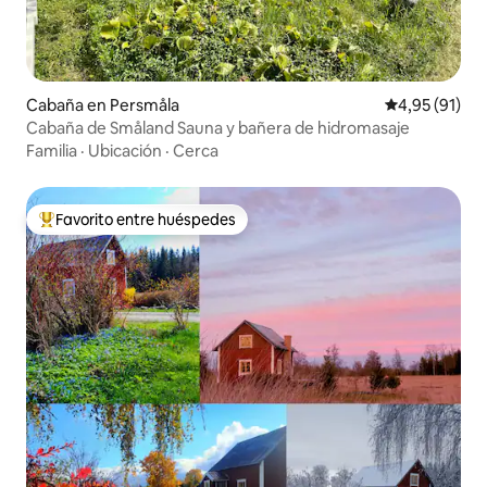
Cabaña en Persmåla
Calificación 
4,95 (91)
Cabaña de Småland Sauna y bañera de hidromasaje
Familia
·
Ubicación
·
Cerca
Favorito entre huéspedes
Favorito entre los huéspedes más destacados