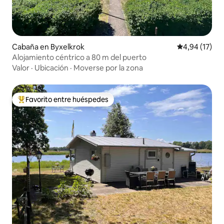
Cabaña en Byxelkrok
Calificación 
4,94 (17)
Alojamiento céntrico a 80 m del puerto
Valor
·
Ubicación
·
Moverse por la zona
Favorito entre huéspedes
Favorito entre los huéspedes más destacados