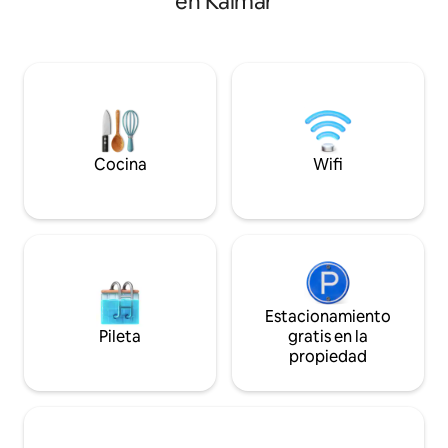
en Kalmar
ciudad de Åseda con tiendas y
parque privado con
transporte público. La casa está recién
Bonito bosque par
reformada y decorada con buenas
bicicleta. La casa tiene cocina y baño
instalaciones. Baño nuevo, sauna y
nuevos. El wifi está disponible. En la
nuevas ventanas panorámicas frente al
parcela también ha
lago Pista de esquí: 10 km. Complejo
XVIII que podés visitar. Está a 1
alpino: a 20 km NUEVO 2024: nueva
de Nybro y a 8 mi
terraza enorme NUEVO 2025: cargador
la cabaña de vidrio
de vehículos eléctricos para tu automóvil
nadar.
Cocina
Wifi
Estacionamiento
Pileta
gratis en la
propiedad