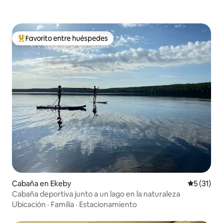
Favorito entre huéspedes
Favorito entre los huéspedes más destacados
Cabaña en Ekeby
Calificaci
5 (31)
Cabaña deportiva junto a un lago en la naturaleza
Ubicación
·
Familia
·
Estacionamiento