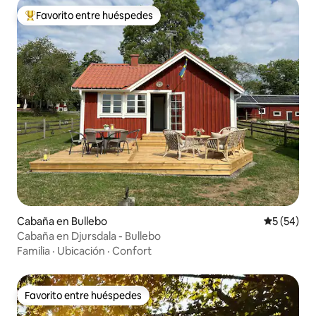
Favorito entre huéspedes
Favorito entre los huéspedes más destacados
Cabaña en Bullebo
Calificaci
5 (54)
Cabaña en Djursdala - Bullebo
Familia
·
Ubicación
·
Confort
Favorito entre huéspedes
Favorito entre huéspedes