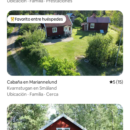
Ubicación
·
Familia
·
Prestaciones
Favorito entre huéspedes
Favorito entre los huéspedes más destacados
Cabaña en Mariannelund
Calificaci
5 (15)
Kvarnstugan en Småland
Ubicación
·
Familia
·
Cerca