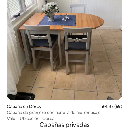
Cabaña en Dörby
Calificación p
4,97 (59)
Cabaña de granjero con bañera de hidromasaje
Valor
·
Ubicación
·
Cerca
Cabañas privadas