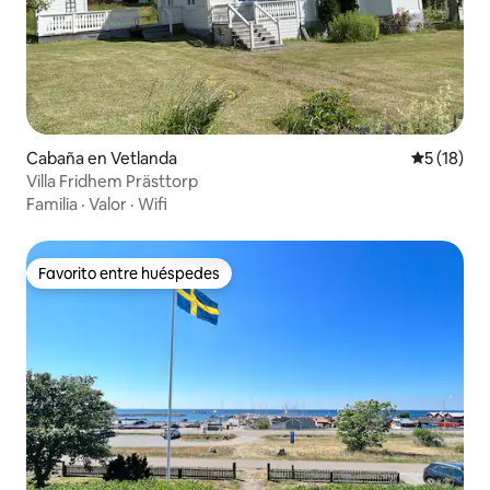
Cabaña en Vetlanda
Calificaci
5 (18)
Villa Fridhem Prästtorp
Familia
·
Valor
·
Wifi
Favorito entre huéspedes
Favorito entre huéspedes