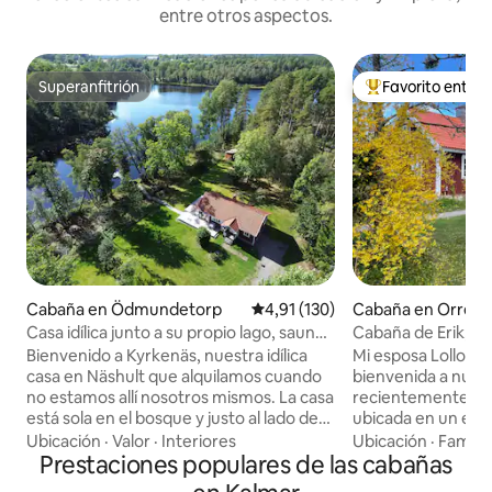
entre otros aspectos.
Superanfitrión
Favorito entre
Superanfitrión
Favorito entre l
Cabaña en Ödmundetorp
Calificación promedio: 4,91 de 5
4,91 (130)
Cabaña en Orrefo
Casa idílica junto a su propio lago, sauna,
Cabaña de Erik, S
barco, pesca, esquí
Bienvenido a Kyrkenäs, nuestra idílica
Mi esposa Lollo y 
casa en Näshult que alquilamos cuando
bienvenida a nues
no estamos allí nosotros mismos. La casa
recientemente re
está sola en el bosque y justo al lado de
ubicada en un ent
su propio lago forestal con un
y hermoso de princ
Ubicación
·
Valor
·
Interiores
Ubicación
·
Familia
embarcadero, sauna y barco. Playa de
Prestaciones populares de las cabañas
podés relajarte y d
arena popular a solo 1 km. A 10 km de la
tranquila. Vas a tener acceso a nuestro