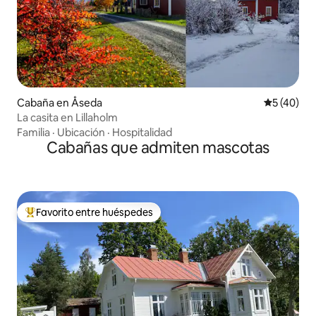
Cabaña en Åseda
Calificaci
5 (40)
La casita en Lillaholm
Familia
·
Ubicación
·
Hospitalidad
Cabañas que admiten mascotas
Favorito entre huéspedes
Favorito entre los huéspedes más destacados