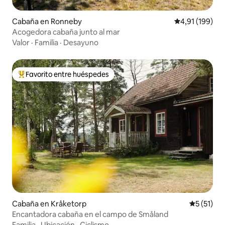
Cabaña en Ronneby
Calificación p
4,91 (199)
Acogedora cabaña junto al mar
Valor
·
Familia
·
Desayuno
Favorito entre huéspedes
Favorito entre los huéspedes más destacados
Cabaña en Kråketorp
Calificaci
5 (51)
Encantadora cabaña en el campo de Småland
Familia
·
Ubicación
·
Ciclismo