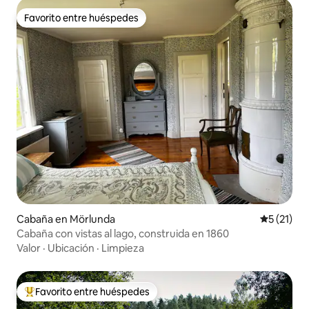
Favorito entre huéspedes
Favorito entre huéspedes
Cabaña en Mörlunda
Calificaci
5 (21)
Cabaña con vistas al lago, construida en 1860
Valor
·
Ubicación
·
Limpieza
Favorito entre huéspedes
Favorito entre los huéspedes más destacados