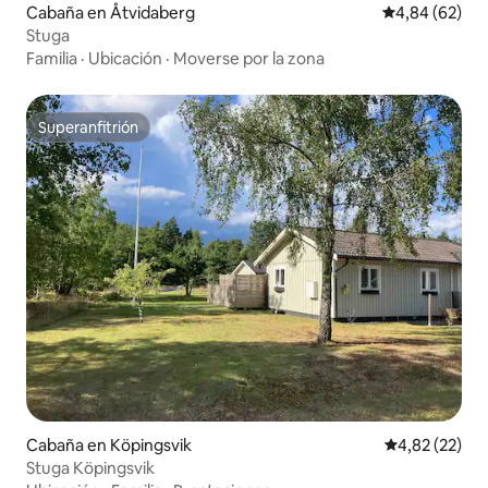
Cabaña en Åtvidaberg
Calificación p
4,84 (62)
Stuga
Familia
·
Ubicación
·
Moverse por la zona
Superanfitrión
Superanfitrión
Cabaña en Köpingsvik
Calificación 
4,82 (22)
Stuga Köpingsvik