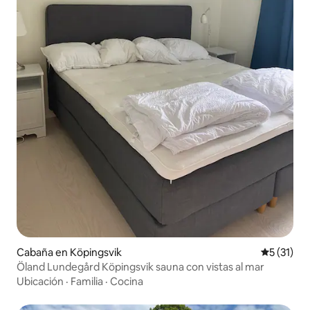
Cabaña en Köpingsvik
Calificaci
5 (31)
Öland Lundegård Köpingsvik sauna con vistas al mar
Ubicación
·
Familia
·
Cocina