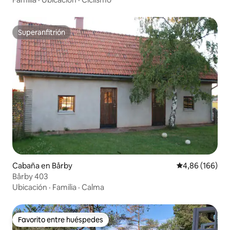
Superanfitrión
Superanfitrión
Cabaña en Bårby
Calificación pr
4,86 (166)
Bårby 403
Ubicación
·
Familia
·
Calma
Favorito entre huéspedes
Favorito entre huéspedes