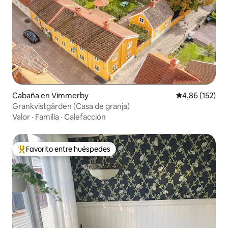
Cabaña en Vimmerby
Calificación p
4,86 (152)
Grankvistgården (Casa de granja)
Valor
·
Familia
·
Calefacción
Favorito entre huéspedes
Favorito entre los huéspedes más destacados