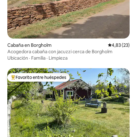
Cabaña en Borgholm
Calificación 
4,83 (23)
Acogedora cabaña con jacuzzi cerca de Borgholm
Ubicación
·
Familia
·
Limpieza
Favorito entre huéspedes
Favorito entre los huéspedes más destacados