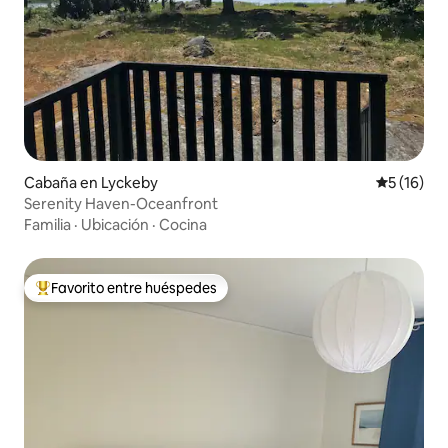
Cabaña en Lyckeby
Calificaci
5 (16)
Serenity Haven-Oceanfront
Familia
·
Ubicación
·
Cocina
Favorito entre huéspedes
Favorito entre los huéspedes más destacados