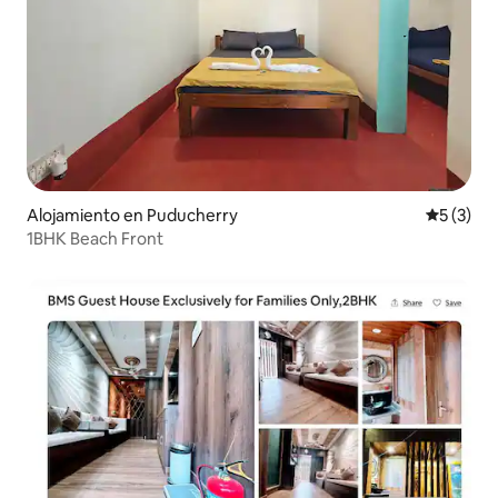
Alojamiento en Puducherry
Calificac
5 (3)
1BHK Beach Front