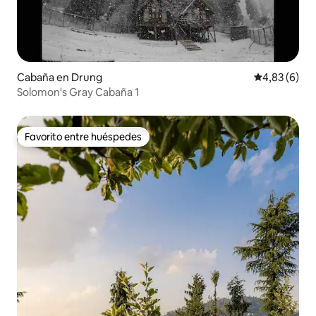
Cabaña en Drung
Calificación
4,83 (6)
Solomon's Gray Cabaña 1
Favorito entre huéspedes
Favorito entre huéspedes