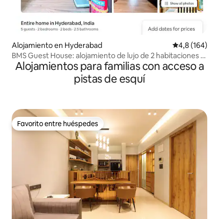
Alojamiento en Hyderabad
Calificación 
4,8 (164)
BMS Guest House: alojamiento de lujo de 2 habitaciones y
Alojamientos para familias con acceso a
cocina en Hyderabad
pistas de esquí
Favorito entre huéspedes
Favorito entre huéspedes