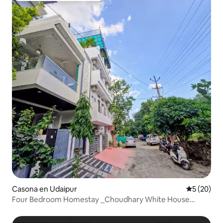
Casona en Udaipur
Calificaci
5 (20)
Four Bedroom Homestay _Choudhary White House
UDR20