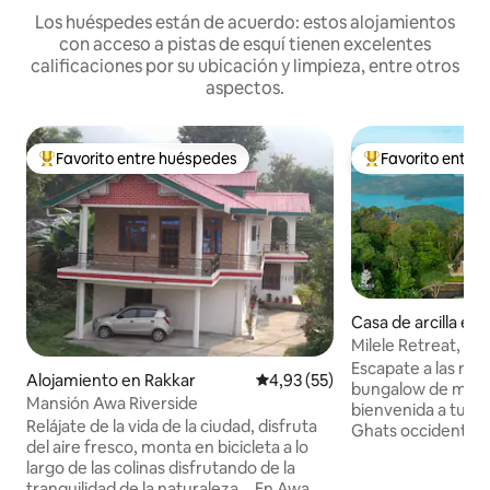
Los huéspedes están de acuerdo: estos alojamientos
con acceso a pistas de esquí tienen excelentes
calificaciones por su ubicación y limpieza, entre otros
aspectos.
Favorito entre huéspedes
Favorito entre
Favorito entre los huéspedes más destacados
Favorito entre l
Casa de arcilla en
Milele Retreat, c
Munnar, Thekkad
​Escapate a las mo
Alojamiento en Rakkar
Calificación promedio: 4,93 de 
4,93 (55)
bungalow de monta
Mansión Awa Riverside
bienvenida a tu e
Relájate de la vida de la ciudad, disfruta
Ghats occidentale
del aire fresco, monta en bicicleta a lo
bungalow, ubicado
largo de las colinas disfrutando de la
Kallyanathandu, o
tranquilidad de la naturaleza... En Awa