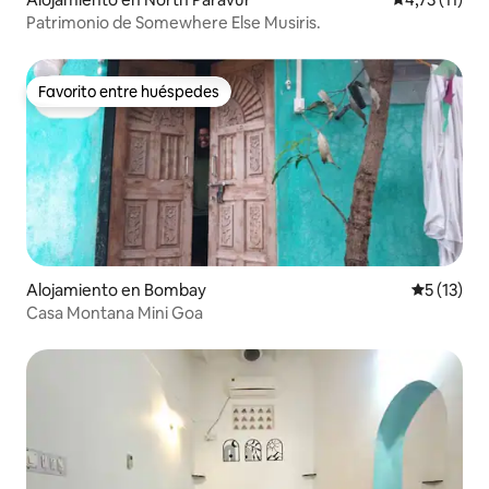
Patrimonio de Somewhere Else Musiris.
Favorito entre huéspedes
Favorito entre huéspedes
Alojamiento en Bombay
Calificaci
5 (13)
Casa Montana Mini Goa