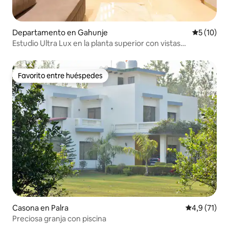
Departamento en Gahunje
Calificaci
5 (10)
Estudio Ultra Lux en la planta superior con vistas
panorámicas
Favorito entre huéspedes
Favorito entre huéspedes
Casona en Palra
Calificación
4,9 (71)
Preciosa granja con piscina