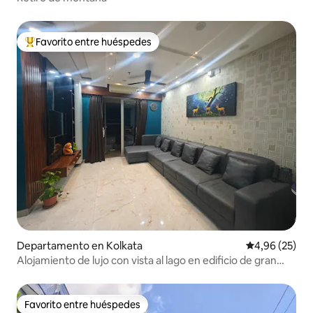
Favorito entre huéspedes
Favorito entre los huéspedes más destacados
Departamento en Kolkata
Calificación p
4,96 (25)
Alojamiento de lujo con vista al lago en edificio de gran
altura
Favorito entre huéspedes
Favorito entre huéspedes