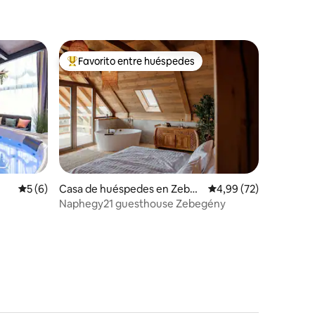
iones
Favorito entre huéspedes
Favorito entre los huéspedes más destacados
iones
Calificación promedio: 5 de 5. 6 evaluaciones
5 (6)
Casa de huéspedes en Zebeg
Calificación promedio:
4,99 (72)
ény
Naphegy21 guesthouse Zebegény