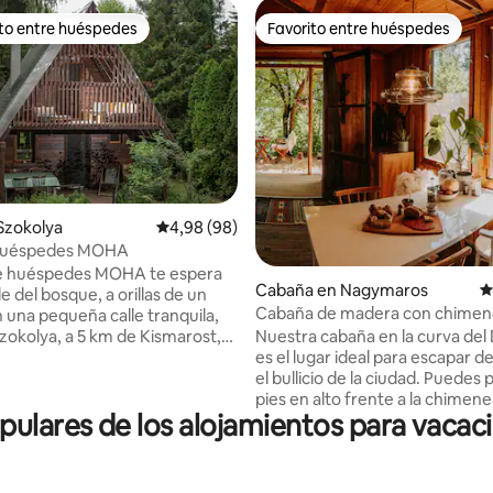
ito entre huéspedes
Favorito entre huéspedes
 entre los huéspedes más destacados
Favorito entre huéspedes
Szokolya
Calificación promedio: 4,98 de 5. 98 evaluac
4,98 (98)
huéspedes MOHA
o: 5 de 5. 123 evaluaciones
de huéspedes MOHA te espera
Cabaña en Nagymaros
C
e del bosque, a orillas de un
Cabaña de madera con chimen
n una pequeña calle tranquila,
vistas a la curva del Danubio
Nuestra cabaña en la curva del
Szokolya, a 5 km de Kismarost,
es el lugar ideal para escapar de
a del Danubio, al pie de
el bullicio de la ciudad. Puedes 
en un jardín floreciente. La
pies en alto frente a la chimen
gedora, autosuficiente y apta
pulares de los alojamientos para vacac
después de una caminata en el
s, tiene capacidad para 6
nacional cercano, calentarte e
tu
terraza panorámica después d
n tus hijos, con tus amigos!
junto a la costa natural del Dan
jetivo es que te relajes bajo la