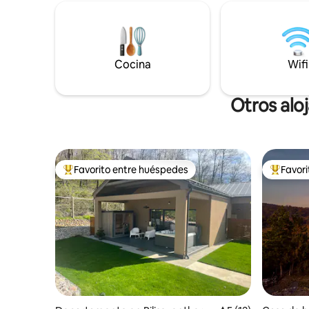
suave ma
nevera: aire acondicionado climatizado y
disfrutes
calentadores eléctricos, puedes disfrutar
camines p
de la magnífica vista panorámica en
compañía 
invierno o de los muchos lugares de
en el Dan
interés de la zona. ¡Esperamos tener
Cocina
Wifi
noticias tuyas!
Otros alo
Favorito entre huéspedes
Favor
Favorito entre los huéspedes más destacados
Favorito