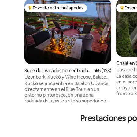
Favorito entre huéspedes
Favor
Favorito entre los huéspedes más destacados
Favorito
Chalé en 
Casa de 
Suite de invitados con entrada i
Calificación promedi
5 (123)
La casa 
ndependiente en Lesencefalu
Uzunberki Kuckó y Wine House, Balaton
en el bord
Uplands
Kuckó se encuentra en Balaton Uplands,
arroyo, e
directamente en el Blue Tour, en un
frente a 
entorno pintoresco, en una zona
en la curv
rodeada de uvas, en el piso superior de
Börzsöny, 
nuestra pequeña Casa del Vino Familiar,
casa, aco
que elabora sus vinos «naturales» de sus
Prestaciones po
para niño
propias uvas cultivadas (un lugar más
personas. ¡Puedes venir solo, con 
claro en la nevera). Hay muchos lugares
pareja, co
de interés, playas y oportunidades de
Nuestro ob
senderismo en la zona. Gracias a la