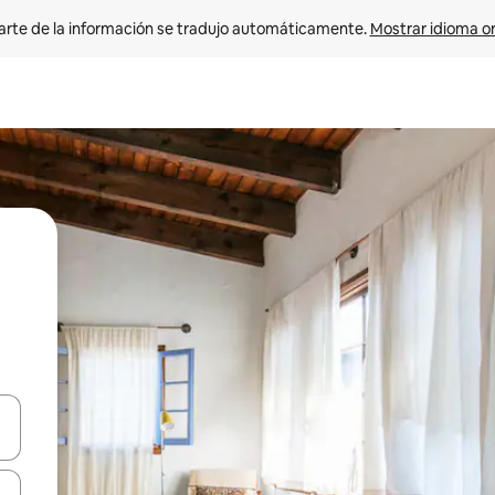
arte de la información se tradujo automáticamente. 
Mostrar idioma or
on las teclas de flecha hacia arriba y hacia abajo o explorá deslizando