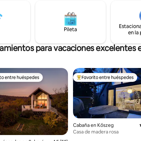
cocinar una comida abundante 
nta de MOHA, te recargues,
cocina, en la barbacoa de carbó
 del murmullo del arroyo,
en la chimenea cercana. Novedades de
or el bosque y el campo, en
noviembre de 2025: ¡tenemos 
de ardillas y ciervos, y remes
Estacion
terraza nueva! Número de registro
ubio.
Pileta
en la
NTAK: MA20008352, tipo de alo
privado
jamientos para vacaciones excelentes 
ito entre huéspedes
Favorito entre huéspedes
 entre los huéspedes más destacados
Favorito entre los huéspedes 
Cabaña en Kőszeg
Casa de madera rosa