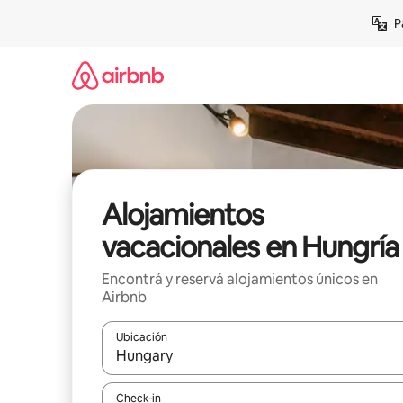
Ir
P
al
contenido
Alojamientos
vacacionales en Hungría
Encontrá y reservá alojamientos únicos en
Airbnb
Ubicación
Cuando los resultados estén disponibles, navegá c
Check-in