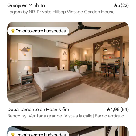
Granja en Minh Trí
Calificaci
5 (22)
Lagom by NR-Private Hilltop Vintage Garden House
Favorito entre huéspedes
Favorito entre los huéspedes más destacados
Departamento en Hoàn Kiếm
Calificación p
4,96 (54)
Bancolny| Ventana grande| Vista a la calle| Barrio antiguo
Favorito entre huéspedes