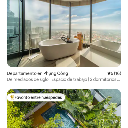
Departamento en Phụng Công
Calificaci
5 (16)
De mediados de siglo | Espacio de trabajo | 2 dormitorios |
Vista al atardecer
Favorito entre huéspedes
Favorito entre los huéspedes más destacados