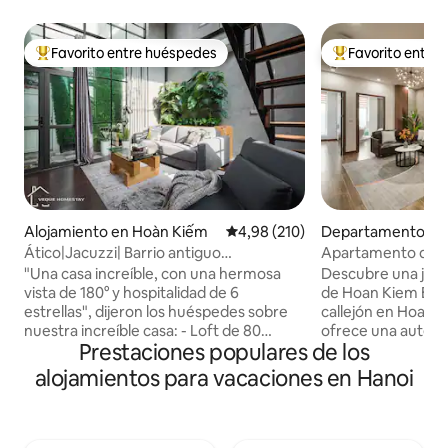
Favorito entre huéspedes
Favorito entre
Favorito entre los huéspedes más destacados
Favorito entre l
Alojamiento en Hoàn Kiếm
Calificación promedio: 4,98 de 5
4,98 (210)
Departamento en 
m
Ático|Jacuzzi| Barrio antiguo
Apartamento de est
|KitchenlNetflixTV
antiguo | Ascensor 
"Una casa increíble, con una hermosa
Descubre una joya 
vista de 180° y hospitalidad de 6
de Hoan Kiem Escondido en un pequeño
estrellas", dijeron los huéspedes sobre
callejón en Hoan K
nuestra increíble casa: - Loft de 80
ofrece una auténti
Prestaciones populares de los
metros cuadrados (terraza - vista
solo unos pasos de
panorámica) - Jacuzzi - Lavarropas y
ciudad. Disfruta de
alojamientos para vacaciones en Hanoi
secarropas gratis. - Cocina totalmente
lugares emblemáti
equipada. - Área gratuita para guardar el
animado y lleno de
equipaje. - Agua gratuita (en la zona
Ascensor. - Cocin
compartida) - A 15 minutos a pie del
y abastecida - Net