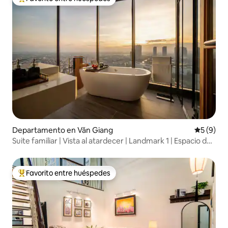
Favorito entre los huéspedes más destacados
Departamento en Văn Giang
Calificac
5 (9)
Suite familiar | Vista al atardecer | Landmark 1 | Espacio de
trabajo
Favorito entre huéspedes
Favorito entre los huéspedes más destacados