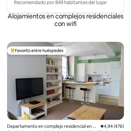
Recomendado por 849 habitantes del lugar
Alojamientos en complejos residenciales
con wifi
Favorito entre huéspedes
Favorito entre los huéspedes más destacados
Departamento en complejo residencial en Ci
Calificación pr
4,94 (476)