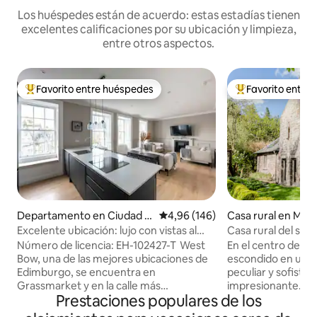
Los huéspedes están de acuerdo: estas estadías tienen
excelentes calificaciones por su ubicación y limpieza,
entre otros aspectos.
Favorito entre huéspedes
Favorito entre
Favorito entre los huéspedes más destacados
Favorito entre l
Departamento en Ciudad vi
Calificación promedio: 4,96 de 5
4,96 (146)
Casa rural en Mor
eja de Edimburgo
Excelente ubicación: lujo con vistas al
Casa rural del sigl
castillo en Grassmarket
en Dovecot.
Número de licencia: EH-102427-T West
En el centro de E
Bow, una de las mejores ubicaciones de
escondido en un h
Edimburgo, se encuentra en
peculiar y sofisti
Grassmarket y en la calle más
impresionante. Ser
Prestaciones populares de los
fotografiada de Escocia, Victoria Street:
tranquilamente e
la inspiración para el Callejón Diagon de
Dormitorio diminut