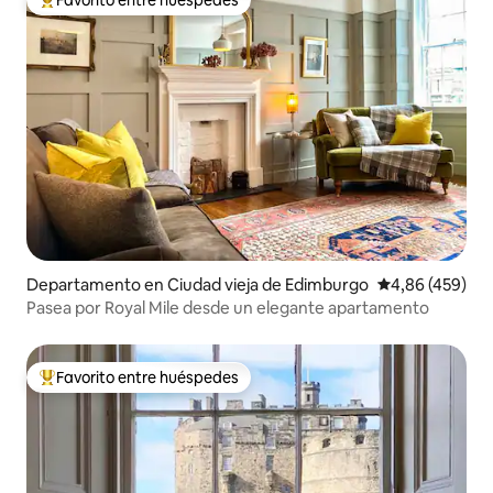
Favorito entre los huéspedes más destacados
Departamento en Ciudad vieja de Edimburgo
Calificación pr
4,86 (459)
Pasea por Royal Mile desde un elegante apartamento
Favorito entre huéspedes
Favorito entre los huéspedes más destacados