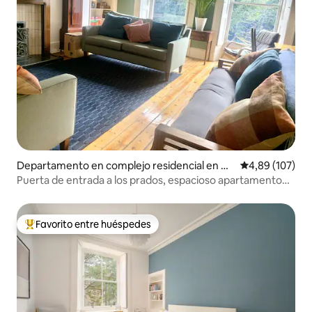
Departamento en complejo residencial en Ne
Calificación pr
4,89 (107)
wington
Puerta de entrada a los prados, espacioso apartamento
en el casco antiguo
Favorito entre huéspedes
Favorito entre los huéspedes más destacados