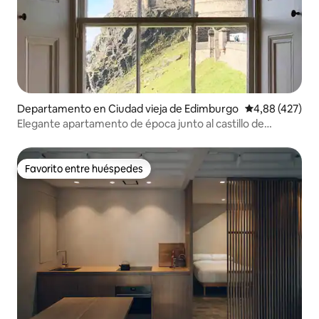
Departamento en Ciudad vieja de Edimburgo
Calificación pr
4,88 (427)
Elegante apartamento de época junto al castillo de
Edimburgo
Favorito entre huéspedes
Favorito entre huéspedes