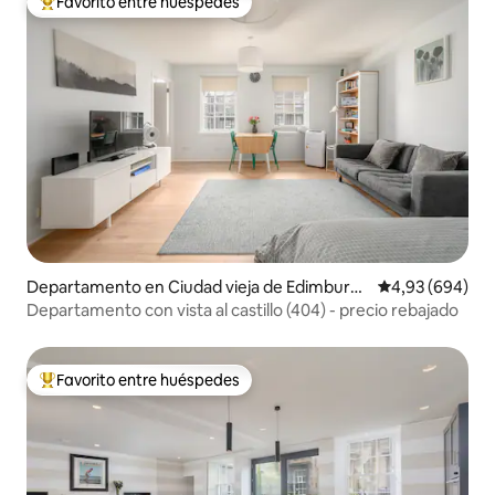
Favorito entre huéspedes
Favorito entre los huéspedes más destacados
Departamento en Ciudad vieja de Edimburg
Calificación pr
4,93 (694)
o
Departamento con vista al castillo (404) - precio rebajado
Favorito entre huéspedes
Favorito entre los huéspedes más destacados