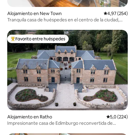
Alojamiento en New Town
Calificación pr
4,97 (254)
Tranquila casa de huéspedes en el centro de la ciudad,
con jardín y balcones
Favorito entre huéspedes
Favorito entre los huéspedes más destacados
Alojamiento en Ratho
Calificación 
5,0 (224)
Impresionante casa de Edimburgo reconvertida de
establos de 1820