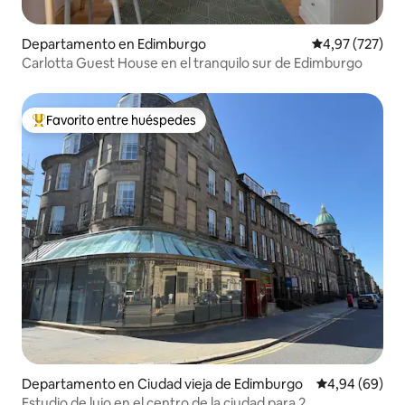
Departamento en Edimburgo
Calificación pr
4,97 (727)
Carlotta Guest House en el tranquilo sur de Edimburgo
Favorito entre huéspedes
Favorito entre los huéspedes más destacados
Departamento en Ciudad vieja de Edimburgo
Calificación p
4,94 (69)
Estudio de lujo en el centro de la ciudad para 2