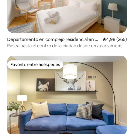
Departamento en complejo residencial en Ed
Calificación pr
4,98 (265)
imburgo
Pasea hasta el centro de la ciudad desde un apartamento
con encanto
Favorito entre huéspedes
Favorito entre huéspedes