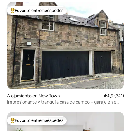
Favorito entre huéspedes
Favorito entre los huéspedes más destacados
Alojamiento en New Town
Calificación 
4,9 (341)
Impresionante y tranquila casa de campo + garaje en el
centro de la ciudad
Favorito entre huéspedes
Favorito entre los huéspedes más destacados