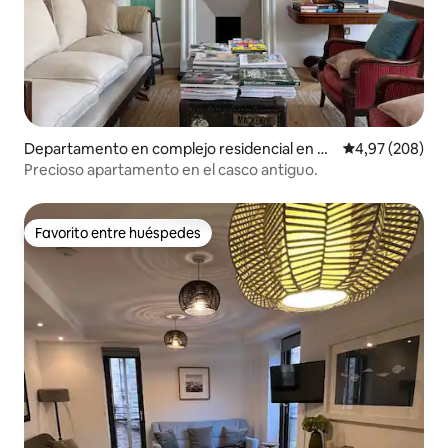
Departamento en complejo residencial en Ci
Calificación pr
4,97 (208)
udad vieja de Edimburgo
Precioso apartamento en el casco antiguo.
Favorito entre huéspedes
Favorito entre huéspedes