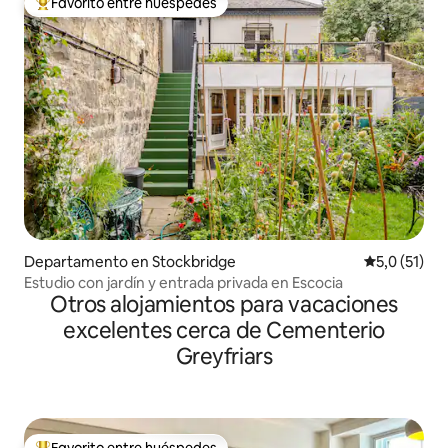
Favorito entre huéspedes
Favorito entre los huéspedes más destacados
Departamento en Stockbridge
Calificación
5,0 (51)
Estudio con jardín y entrada privada en Escocia
Otros alojamientos para vacaciones
excelentes cerca de Cementerio
Greyfriars
Favorito entre huéspedes