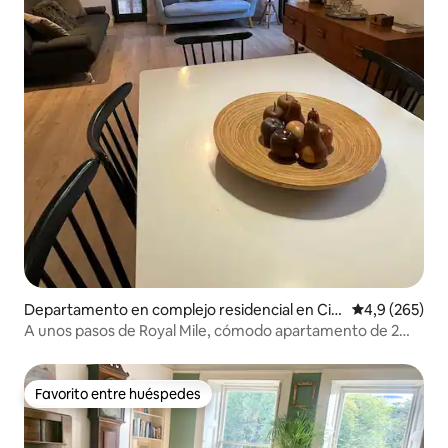
Departamento en complejo residencial en Ciu
Calificación p
4,9 (265)
dad vieja de Edimburgo
A unos pasos de Royal Mile, cómodo apartamento de 2
dormitorios.
Favorito entre huéspedes
Favorito entre huéspedes