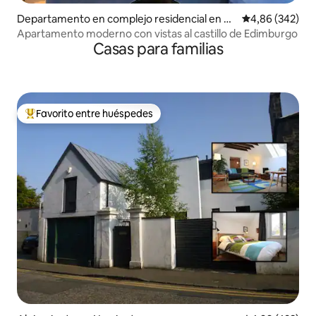
Departamento en complejo residencial en Ci
Calificación pr
4,86 (342)
udad vieja de Edimburgo
Apartamento moderno con vistas al castillo de Edimburgo
Casas para familias
Favorito entre huéspedes
Favorito entre los huéspedes más destacados