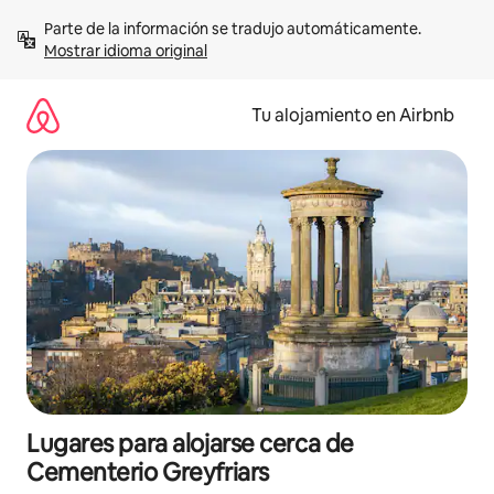
Ir
Parte de la información se tradujo automáticamente. 
al
Mostrar idioma original
contenido
Tu alojamiento en Airbnb
Lugares para alojarse cerca de
Cementerio Greyfriars