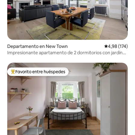
Departamento en New Town
Calificación p
4,98 (174)
Impresionante apartamento de 2 dormitorios con jardín
en New Town
Favorito entre huéspedes
Favorito entre los huéspedes más destacados