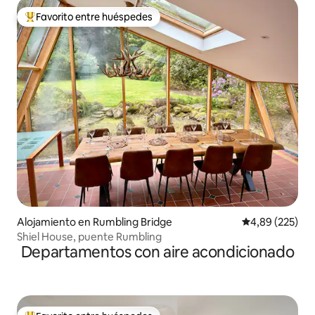
Favorito entre huéspedes
Favorito entre los huéspedes más destacados
Alojamiento en Rumbling Bridge
Calificación pr
4,89 (225)
Shiel House, puente Rumbling
Departamentos con aire acondicionado