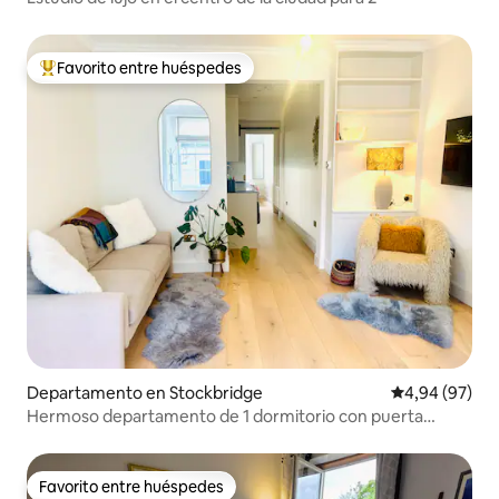
Favorito entre huéspedes
Favorito entre los huéspedes más destacados
Departamento en Stockbridge
Calificación p
4,94 (97)
Hermoso departamento de 1 dormitorio con puerta
principal en Stockbridge
Favorito entre huéspedes
Favorito entre huéspedes