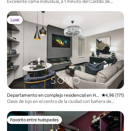
udad vieja de Edimburgo
Excelente cama individual, a 1 minuto del Castillo de
Edimburgo
Luxe
Luxe
Departamento en complejo residencial en Ha
Calificación p
4,96 (171)
ymarket
Oasis de lujo en el centro de la ciudad con bañera de
hidromasaje
Favorito entre huéspedes
Favorito entre huéspedes