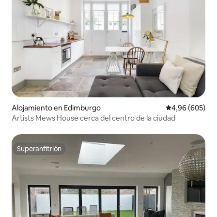
Alojamiento en Edimburgo
Calificación pr
4,96 (605)
Artists Mews House cerca del centro de la ciudad
Superanfitrión
Superanfitrión