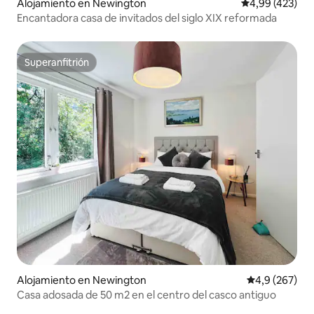
Alojamiento en Newington
Calificación pr
4,99 (423)
Encantadora casa de invitados del siglo XIX reformada
Superanfitrión
Superanfitrión
Alojamiento en Newington
Calificación p
4,9 (267)
Casa adosada de 50 m2 en el centro del casco antiguo