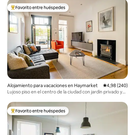
Favorito entre huéspedes
Favorito entre los huéspedes más destacados
Alojamiento para vacaciones en Haymarket
Calificación pr
4,98 (240)
Lujoso piso en el centro de la ciudad con jardín privado y
aparcamiento
Favorito entre huéspedes
Favorito entre los huéspedes más destacados