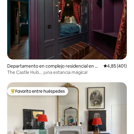
Departamento en complejo residencial en Ci
Calificación p
4,85 (401)
udad vieja de Edimburgo
The Castle Hub... ¡una estancia mágica!
Favorito entre huéspedes
Favorito entre los huéspedes más destacados