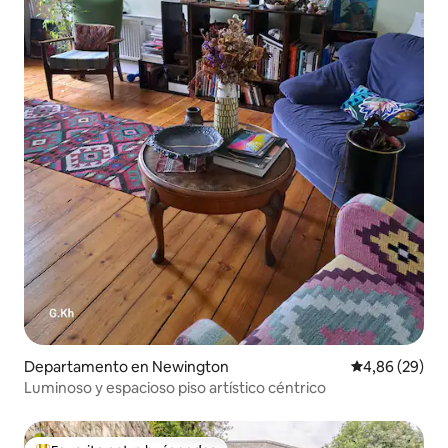
Departamento en Newington
Calificación p
4,86 (29)
Luminoso y espacioso piso artístico céntrico