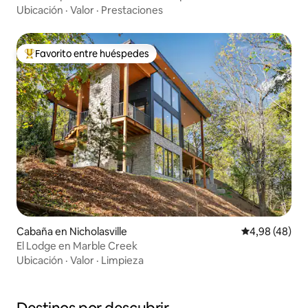
Ubicación
·
Valor
·
Prestaciones
Favorito entre huéspedes
Favorito entre los huéspedes más destacados
Cabaña en Nicholasville
Calificación p
4,98 (48)
El Lodge en Marble Creek
Ubicación
·
Valor
·
Limpieza