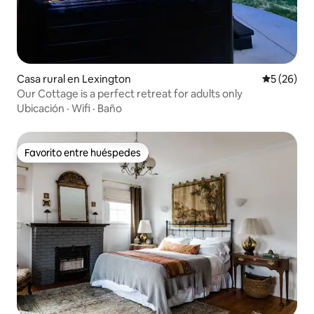
Casa rural en Lexington
Calificaci
5 (26)
Our Cottage is a perfect retreat for adults only
Ubicación
·
Wifi
·
Baño
Favorito entre huéspedes
Favorito entre huéspedes