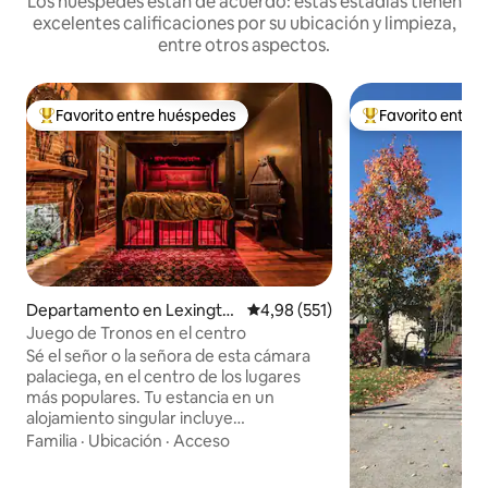
Los huéspedes están de acuerdo: estas estadías tienen
excelentes calificaciones por su ubicación y limpieza,
entre otros aspectos.
Favorito entre huéspedes
Favorito entre
Favorito entre los huéspedes más destacados
Favorito entre l
Departamento en Lexingto
Calificación promedio: 4,98 de 5
4,98 (551)
n
Juego de Tronos en el centro
Sé el señor o la señora de esta cámara
palaciega, en el centro de los lugares
más populares. Tu estancia en un
alojamiento singular incluye
características propias de la realeza
Familia
·
Ubicación
·
Acceso
inspiradas en tu serie de fantasía
favorita. • Cama tamaño king