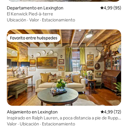
Departamento en Lexington
Calificación p
4,99 (95)
El Kenwick Pied-à-terre
Ubicación
·
Valor
·
Estacionamiento
Favorito entre huéspedes
Favorito entre huéspedes
Alojamiento en Lexington
Calificación p
4,99 (72)
Inspirado en Ralph Lauren, a poca distancia a pie de Rupp
Arena, estacionamiento
Valor
·
Ubicación
·
Estacionamiento