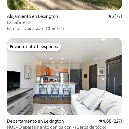
Alojamiento en Lexington
Calificaci
5 (77)
La cafetería
Familia
·
Ubicación
·
Check-in
Favorito entre huéspedes
Favorito entre huéspedes
Departamento en Lexington
Calificación pr
4,88 (227)
NUEVO apartamento con balcón - ¡Cerca de todo!