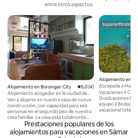
entre otros aspectos.
Superanfitrión
Superanfitrión
Alojamiento en M
¡Escapada a Marab
Alojamiento en Borongan City
Calificación promedio: 5,0 de
5,0 (4)
Vacaciones ◊ Cumpleaños ◊
Alojamiento acogedor en la ciudad de
Graduaciones Fomento del espíritu de ◊
Borongan
Ven a alojarte en nuestra casa de nueva
equipo ◊ Bodas *¡Único centro
construcción, con capacidad para seis
vacacional totalm
personas en el segundo piso de nuestra
Marabut!* **¡Nuev
casa familiar. La casa está totalmente
Desconecta de la r
Prestaciones populares de los
amueblada con todos los muebles
alojamiento único 
nuevos. La cocina está totalmente
alojamientos para vacaciones en Sámar
enorgullecemos de
equipada con utensilios de cocina y